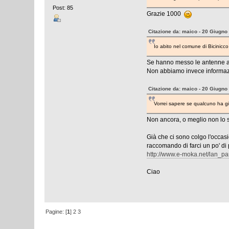
Post: 85
Grazie 1000
Citazione da: maico - 20 Giugno
Io abito nel comune di Bicinicc
Se hanno messo le antenne an
Non abbiamo invece informazi
Citazione da: maico - 20 Giugno
Vorrei sapere se qualcuno ha già
Non ancora, o meglio non lo s
Già che ci sono colgo l'occasi
raccomando di farci un po' di 
http://www.e-moka.net/lan_pa
Ciao
Pagine: [
1
]
2
3