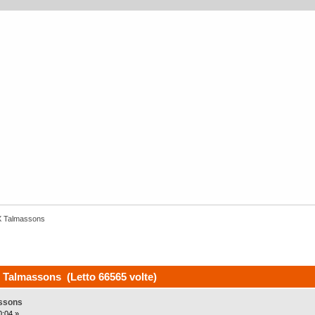
X Talmassons
Talmassons (Letto 66565 volte)
ssons
0:04 »