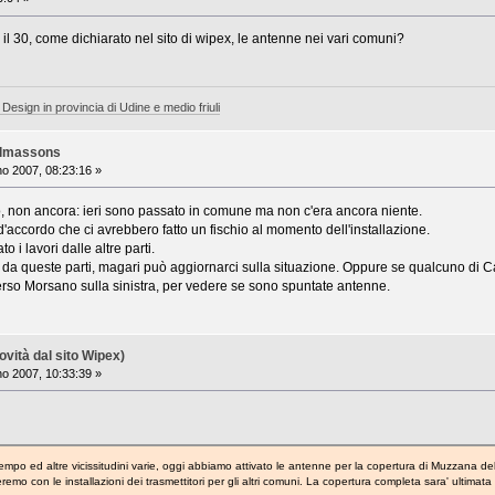
e, il 30, come dichiarato nel sito di wipex, le antenne nei vari comuni?
 Design in provincia di Udine e medio friuli
almassons
o 2007, 08:23:16 »
, non ancora: ieri sono passato in comune ma non c'era ancora niente.
accordo che ci avrebbero fatto un fischio al momento dell'installazione.
 i lavori dalle altre parti.
a queste parti, magari può aggiornarci sulla situazione. Oppure se qualcuno di Cast
rso Morsano sulla sinistra, per vedere se sono spuntate antenne.
vità dal sito Wipex)
o 2007, 10:33:39 »
 tempo ed altre vicissitudini varie, oggi abbiamo attivato le antenne per la copertura di Muzzana de
o con le installazioni dei trasmettitori per gli altri comuni. La copertura completa sara' ultimata 