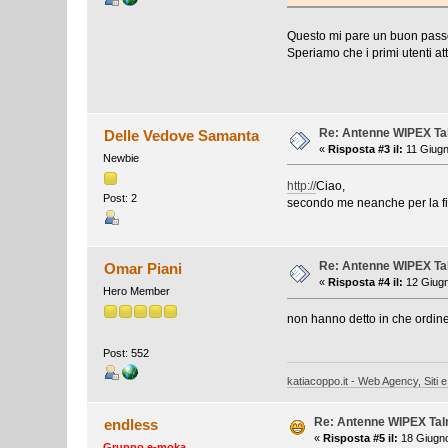
Questo mi pare un buon passo
Speriamo che i primi utenti at
Re: Antenne WIPEX T
Delle Vedove Samanta
«
Risposta #3 il:
11 Giugn
Newbie
http://
Ciao,
Post: 2
secondo me neanche per la fi
Re: Antenne WIPEX T
Omar Piani
«
Risposta #4 il:
12 Giugn
Hero Member
non hanno detto in che ordin
Post: 552
katiacoppo.it - Web Agency, Siti e
Re: Antenne WIPEX Talma
endless
«
Risposta #5 il:
18 Giugno
Gruppo e-moka