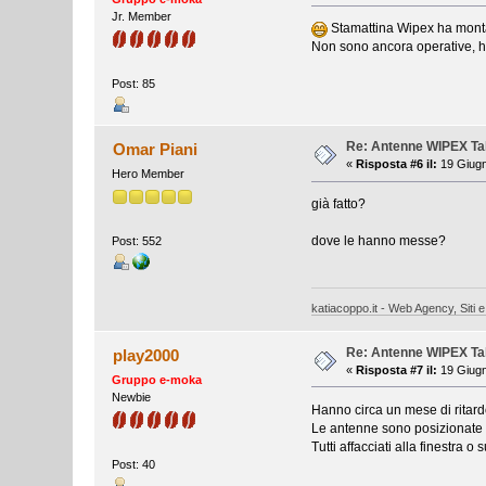
Jr. Member
Stamattina Wipex ha mont
Non sono ancora operative, h
Post: 85
Re: Antenne WIPEX T
Omar Piani
«
Risposta #6 il:
19 Giugn
Hero Member
già fatto?
dove le hanno messe?
Post: 552
katiacoppo.it - Web Agency, Siti e
Re: Antenne WIPEX T
play2000
«
Risposta #7 il:
19 Giugn
Gruppo e-moka
Newbie
Hanno circa un mese di ritard
Le antenne sono posizionate s
Tutti affacciati alla finestra o
Post: 40