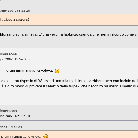
iugno 2007, 08:51:26
traliccio a castions?
o Morsano sulla sinistra. E' una vecchia fabbrica/azienda che non mi ricordo come s
almassons
no 2007, 12:54:03 »
 il forum innanzitutto, ci voleva.
cco e da una risposta di Wipex ad una mia mail, ieri dovrebbero aver cominciato ad
à avuto modo di provare il servizio della Wipex, che riscontro ha avuto a livello di v
almassons
no 2007, 13:14:40 »
 2007, 12:54:03
l forum innanzitutto, ci voleva.