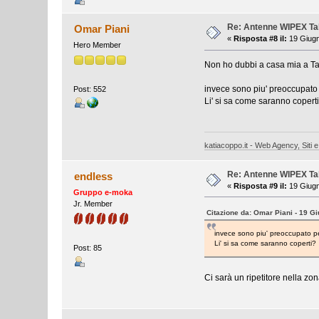
Re: Antenne WIPEX T
Omar Piani
«
Risposta #8 il:
19 Giugn
Hero Member
Non ho dubbi a casa mia a Ta
invece sono piu' preoccupato 
Post: 552
Li' si sa come saranno copert
katiacoppo.it - Web Agency, Siti e
Re: Antenne WIPEX T
endless
«
Risposta #9 il:
19 Giugn
Gruppo e-moka
Jr. Member
Citazione da: Omar Piani - 19 G
invece sono piu' preoccupato pe
Li' si sa come saranno coperti?
Post: 85
Ci sarà un ripetitore nella zon