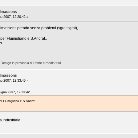
almassons
o 2007, 12:20:42 »
lmassons prenda senza problemi (sgrat sgrat),
per Flumigliano e S.Andrat..
i?
 Design in provincia di Udine e medio friuli
almassons
o 2007, 12:33:45 »
iugno 2007, 12:20:42
r Flumigliano e S.Andrat..
a industriale