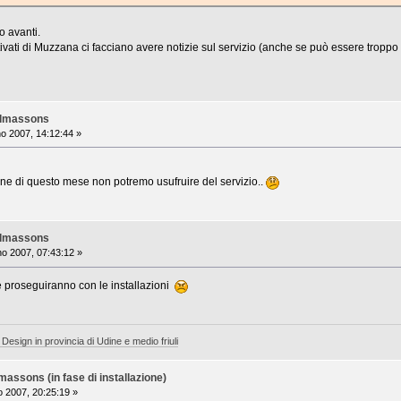
 avanti.
tivati di Muzzana ci facciano avere notizie sul servizio (anche se può essere troppo 
almassons
o 2007, 14:12:44 »
ne di questo mese non potremo usufruire del servizio..
almassons
o 2007, 07:43:12 »
e proseguiranno con le installazioni
 Design in provincia di Udine e medio friuli
ssons (in fase di installazione)
 2007, 20:25:19 »