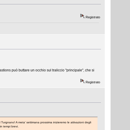
Registrato
ions può buttare un occhio sul traliccio "principale", che si
Registrato
l Turgnano! A meta' settimana prossima inizieremo le attivazioni degli
in tempi brevi.