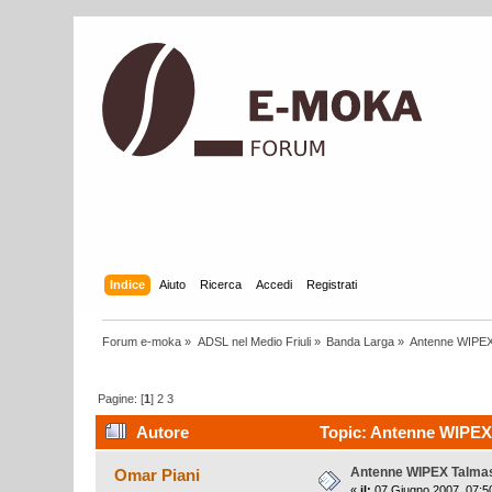
Indice
Aiuto
Ricerca
Accedi
Registrati
Forum e-moka
»
ADSL nel Medio Friuli
»
Banda Larga
»
Antenne WIPE
Pagine: [
1
]
2
3
Autore
Topic: Antenne WIPEX 
Antenne WIPEX Talma
Omar Piani
«
il:
07 Giugno 2007, 07:5