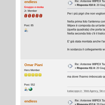
Re: Antenne WIPEX Ta
endless
«
Risposta #10 il:
20 Giug
Gruppo e-moka
Jr. Member
Per i più pigri che non vogli
Nella prima foto l'antenna co
Wipex è composta da un'antenna
Post: 85
(quella quadrata) che porta l
Nella seconda foto c'è il tralic
E' già stata montata anche l'
In sostanza il collegamento 
Re: Antenne WIPEX T
Omar Piani
«
Risposta #11 il:
20 Giug
Hero Member
ma dove l'hanno imboscato que
Post: 552
katiacoppo.it - Web Agency, Siti e
Re: Antenne WIPEX T
endless
«
Risposta #12 il:
20 Giug