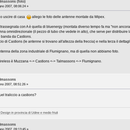
lmassons (foto)
no 2007, 08:06:24 »
ono uscire di casa
allego le foto delle antenne montate da Wipex.
ntrassegnata con A è quella di bluenergy (montata diverso tempo fa ma "non ancora 
 omnidirezionale (il pezzo di tubo che vedete in alto), che serve per distribuire la
a banda da Castions.
cio di Castions (le antenne si trovano all'altezza della freccia) e nella terza il dettag
antenna della zona industriale di Flumignano, ma di quella non abbiamo foto.
wireless è Muzzana <-> Castions <-> Talmassons <-> Flumignano.
almassons
no 2007, 08:51:26 »
l traliccio a castions?
 Design in provincia di Udine e medio friuli
almassons
no 2007, 09:13:45 »