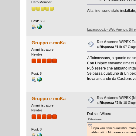
Hero Member
Alla fine, sono state installat
Post: 552
katiacoppo.it - Web Agency, Siti e
Re: Antenne WIPEX T
Gruppo e-moKa
«
Risposta #1 il:
07 Giugn
Amministratore
Newbie
A Talmassons, a quanto ne so
Con Unipex eravamo rimasti d'
Può essere che abbiano iniziato
Se passa qualcuno di Unipex d
Post: 8
trova andando da Castions ve
Re: Antenne WIPEX (No
Gruppo e-moKa
«
Risposta #2 il:
10 Giugn
Amministratore
Newbie
Dal sito Wipex:
Citazione
Dopo vari freni burocratici, mal
Post: 8
abbonati di Muzzana e continuerem