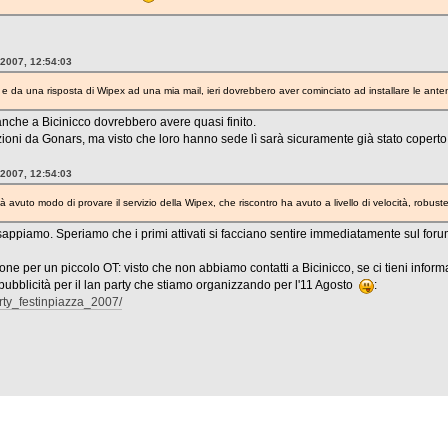
 2007, 12:54:03
o e da una risposta di Wipex ad una mia mail, ieri dovrebbero aver cominciato ad installare le a
che a Bicinicco dovrebbero avere quasi finito.
oni da Gonars, ma visto che loro hanno sede lì sarà sicuramente già stato copert
 2007, 12:54:03
 avuto modo di provare il servizio della Wipex, che riscontro ha avuto a livello di velocità, robuste
appiamo. Speriamo che i primi attivati si facciano sentire immediatamente sul for
one per un piccolo OT: visto che non abbiamo contatti a Bicinicco, se ci tieni informa
pubblicità per il lan party che stiamo organizzando per l'11 Agosto
:
rty_festinpiazza_2007/