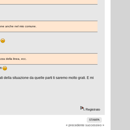
ntenne anche nel mio comune.
o
zza della linea, ecc.
um
ti della situazione da quelle parti ti saremo molto grati. E mi
Registrato
STAMPA
« precedente
successivo »