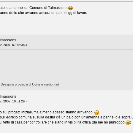
ato le antenne sul Comune di Talmassons
anno detto che avranno ancora un paio di gg di lavoro.
almassons
o 2007, 07:45:36 »
 Design in provincia di Udine e medio friuli
almassons
o 2007, 10:51:29 »
o sui progetti iniziali, ma almeno adesso stanno arrivando
ull'edificio comunale, sulla destra c'è un palo con un'antenna a pannello e sopra
 sul tetto di casa per controllare che siano in visibilità ottica (da me no purtroppo
)