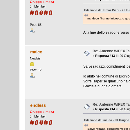
Gruppo e-moka
Jr. Member
Citazione da: Omar Piani - 20 G
ma dove l'hanno imboscato quel 
Post: 85
Alla fine dello stradone vers
Re: Antenne WIPEX T
maico
«
Risposta #13 il:
20 Giug
Newbie
Salve ragazzi, complimenti per
Post: 12
Io abito nel comune di Bicini
Vorrei saper se qualcuno ha gi
Grazie e buona giornata
Re: Antenne WIPEX T
endless
«
Risposta #14 il:
20 Giug
Gruppo e-moka
Jr. Member
Citazione da: maico - 20 Giugno
Salve ragazzi, complimenti per i