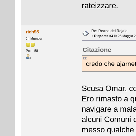
rateizzare.
Re: Reana del Rojale
rich93
«
Risposta #3 il:
23 Maggio 2
Jr. Member
Citazione
Post: 58
credo che ajarnet
Scusa Omar, com
Ero rimasto a q
navigare a mala 
alcuni Comuni 
messo qualche r