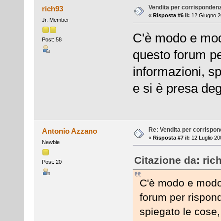
Vendita per corrisponden
rich93
«
Risposta #6 il:
12 Giugno 20
Jr. Member
C'è modo e modo
Post: 58
questo forum per
informazioni, s
e si è presa degli
Re: Vendita per corrispo
Antonio Azzano
«
Risposta #7 il:
12 Luglio 20
Newbie
Citazione da: ric
Post: 20
C'è modo e modo 
forum per risponde
spiegato le cose,