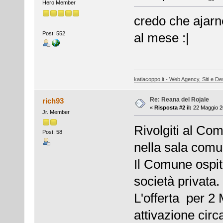
Hero Member
credo che ajarne
Post: 552
al mese :|
katiacoppo.it - Web Agency, Siti e Des
Re: Reana del Rojale
rich93
«
Risposta #2 il:
22 Maggio 2
Jr. Member
Rivolgiti al Co
Post: 58
nella sala comun
Il Comune ospita
società privata.
L'offerta per 2 
attivazione cir