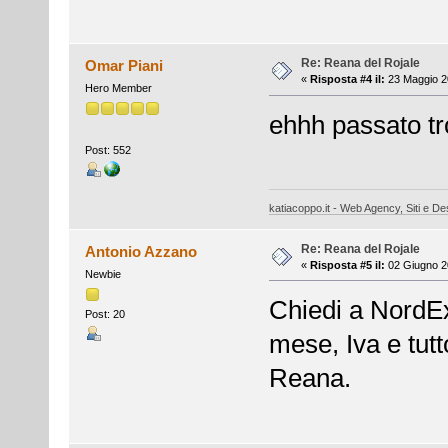
Re: Reana del Rojale
Omar Piani
«
Risposta #4 il:
23 Maggio 2
Hero Member
ehhh passato tro
Post: 552
katiacoppo.it - Web Agency, Siti e Des
Re: Reana del Rojale
Antonio Azzano
«
Risposta #5 il:
02 Giugno 2
Newbie
Chiedi a NordEx
Post: 20
mese, Iva e tu
Reana.