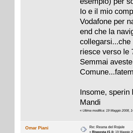
esempio) per so
Io e il mio com
Vodafone per na
end che la navig
collegarsi...che
riesce verso le 
Semmai aveste 
Comune...fatem
Insome, sperin 
Mandi
«
Ultima modifica: 19 Maggio 2008, 14
Re: Reana del Rojale
Omar Piani
«
Risposta #1 il:
19 Maggio 2