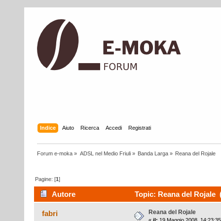
Indice
Aiuto
Ricerca
Accedi
Registrati
Forum e-moka
»
ADSL nel Medio Friuli
»
Banda Larga
»
Reana del Rojale
Pagine: [
1
]
Autore
Topic: Reana del Rojale (
Reana del Rojale
fabri
«
il:
19 Maggio 2008, 14:23:35