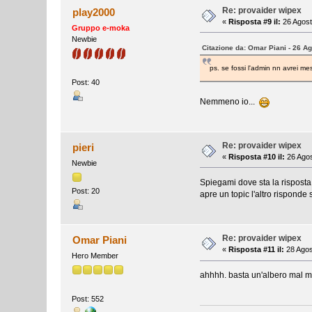
Re: provaider wipex
play2000
«
Risposta #9 il:
26 Agost
Gruppo e-moka
Newbie
Citazione da: Omar Piani - 26 A
ps. se fossi l'admin nn avrei mes
Post: 40
Nemmeno io...
Re: provaider wipex
pieri
«
Risposta #10 il:
26 Agos
Newbie
Spiegami dove sta la risposta
Post: 20
apre un topic l'altro risponde
Re: provaider wipex
Omar Piani
«
Risposta #11 il:
28 Agos
Hero Member
ahhhh. basta un'albero mal me
Post: 552