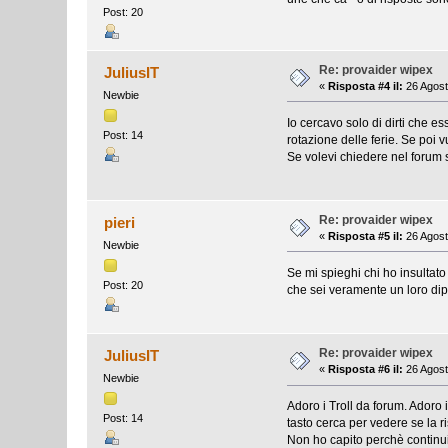
Post: 20
Re: provaider wipex
JuliusIT
«
Risposta #4 il:
26 Agost
Newbie
Io cercavo solo di dirti che 
Post: 14
rotazione delle ferie. Se poi vu
Se volevi chiedere nel forum 
Re: provaider wipex
pieri
«
Risposta #5 il:
26 Agost
Newbie
Se mi spieghi chi ho insultat
Post: 20
che sei veramente un loro dip
Re: provaider wipex
JuliusIT
«
Risposta #6 il:
26 Agost
Newbie
Adoro i Troll da forum. Adoro 
Post: 14
tasto cerca per vedere se la ri
Non ho capito perchè continui 