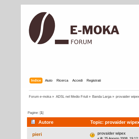
Indice
Aiuto
Ricerca
Accedi
Registrati
Forum e-moka
»
ADSL nel Medio Friuli
»
Banda Larga
»
provaider wipe
Pagine: [
1
]
Autore
Topic: provaider wipex
provaider wipex
pieri
«
il:
25 Agosto 2008, 19:12: