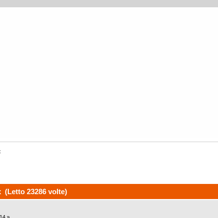
x
 (Letto 23286 volte)
14 »