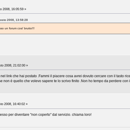
o 2008, 16:05:59 »
gosto 2008, 13:58:28
so un forum cosi' brutto!!!
to 2008, 21:02:00 »
 nel link che hai postato .Fammi il piacere cosa avrei dovuto cercare con il tasto 
 se non è quello che volevo sapere te lo scrivo finito .Non ho tempo da perdere con 
to 2008, 16:40:02 »
sso per diventare "non coperto" dal servizio. chiama loro!