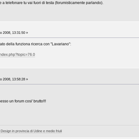
 a telefonare tu vai fuori di testa (forumisticamente parlando).
o 2008, 13:31:50 »
ultato della funziona ricerca con "Lavariano":
index.php?topic=76.0
o 2008, 13:58:28 »
esso un forum cosi' brutto!!!
 Design in provincia di Udine e medio friuli