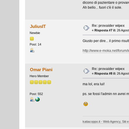
dicono di pazientare o provare
Ah bello... fuori c'è il sole.
Re: provaider wipex
JuliusIT
«
Risposta #7 il:
26 Agost
Newbie
Giusto per dire... il primo ris
Post: 14
http://www.e-moka.net/forum/
Re: provaider wipex
Omar Piani
«
Risposta #8 il:
26 Agost
Hero Member
ma lol, era lui!
ps. se fossi l'admin nn avrei m
Post: 552
katiacoppo.it - Web Agency, Siti e