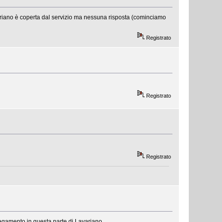
variano è coperta dal servizio ma nessuna risposta (cominciamo
Registrato
Registrato
Registrato
legamento in questa parte di Lavariano.