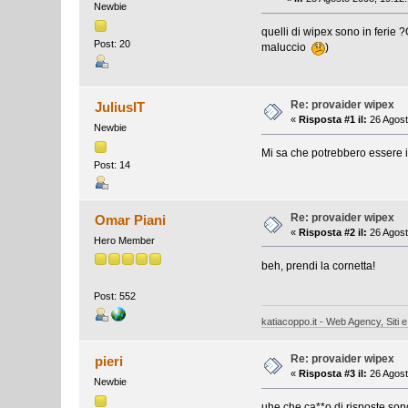
Newbie
quelli di wipex sono in ferie
Post: 20
maluccio
)
Re: provaider wipex
JuliusIT
«
Risposta #1 il:
26 Agost
Newbie
Mi sa che potrebbero essere i
Post: 14
Re: provaider wipex
Omar Piani
«
Risposta #2 il:
26 Agost
Hero Member
beh, prendi la cornetta!
Post: 552
katiacoppo.it - Web Agency, Siti e
Re: provaider wipex
pieri
«
Risposta #3 il:
26 Agost
Newbie
uhe che ca**o di risposte son