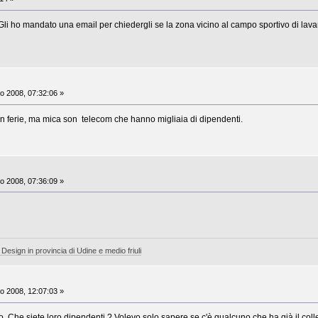
 ?Gli ho mandato una email per chiedergli se la zona vicino al campo sportivo di la
o 2008, 07:32:06 »
n ferie, ma mica son telecom che hanno migliaia di dipendenti.
o 2008, 07:36:09 »
 Design in provincia di Udine e medio friuli
o 2008, 12:07:03 »
o. Che siete loro dipendenti ? Volevo solo sapere se c'è qualcuno che ha già il col