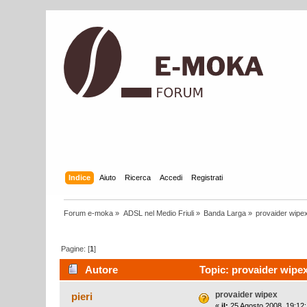
Indice
Aiuto
Ricerca
Accedi
Registrati
Forum e-moka
»
ADSL nel Medio Friuli
»
Banda Larga
»
provaider wipe
Pagine: [
1
]
Autore
Topic: provaider wipex
provaider wipex
pieri
«
il:
25 Agosto 2008, 19:12: