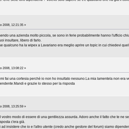
o 2008, 12:21:35 »
essendo una azienda molto piccola, se sono in ferie probabilmente hanno l'ufficio c
oi insultare, libero di farlo.
se qualcuno ha la wipex a Lavariano era meglio aprire un topic in cui chiedevi quell
o 2008, 13:08:22 »
o mi fai una cortesia perchè io non ho insultato nessuno.La mia lamentela non era ve
endente.Mandi e grazie lo stesso per la risposta
o 2008, 13:25:59 »
il vostro modo di essere di una gentilezza assurda. Adoro anche il fatto che te ne sei
sposta c'era già.
ad insistere che io e l'altro utente (credo anche gestore del forum) siamo dipendent