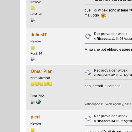
Newbie
quelli di wipex sono in ferie
Post: 20
maluccio
)
Re: provaider wipex
JuliusIT
«
Risposta #1 il:
26 Agost
Newbie
Mi sa che potrebbero essere i
Post: 14
Re: provaider wipex
Omar Piani
«
Risposta #2 il:
26 Agost
Hero Member
beh, prendi la cornetta!
Post: 552
katiacoppo.it - Web Agency, Siti e
Re: provaider wipex
pieri
«
Risposta #3 il:
26 Agost
Newbie
uhe che ca**o di risposte son