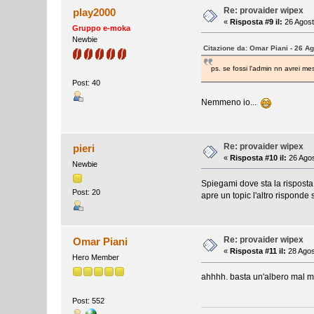
Re: provaider wipex
play2000
«
Risposta #9 il:
26 Agost
Gruppo e-moka
Newbie
Citazione da: Omar Piani - 26 A
ps. se fossi l'admin nn avrei mes
Post: 40
Nemmeno io...
Re: provaider wipex
pieri
«
Risposta #10 il:
26 Agos
Newbie
Spiegami dove sta la risposta
Post: 20
apre un topic l'altro risponde
Re: provaider wipex
Omar Piani
«
Risposta #11 il:
28 Agos
Hero Member
ahhhh. basta un'albero mal me
Post: 552