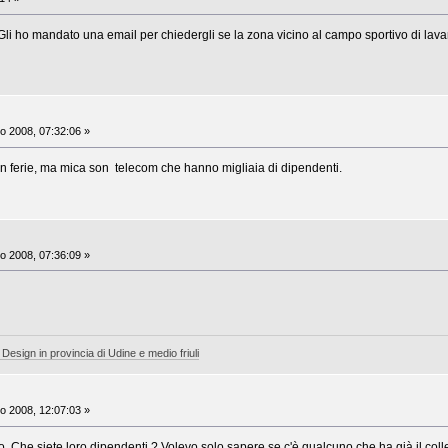
 ?Gli ho mandato una email per chiedergli se la zona vicino al campo sportivo di la
o 2008, 07:32:06 »
n ferie, ma mica son telecom che hanno migliaia di dipendenti.
o 2008, 07:36:09 »
 Design in provincia di Udine e medio friuli
o 2008, 12:07:03 »
o. Che siete loro dipendenti ? Volevo solo sapere se c'è qualcuno che ha già il col