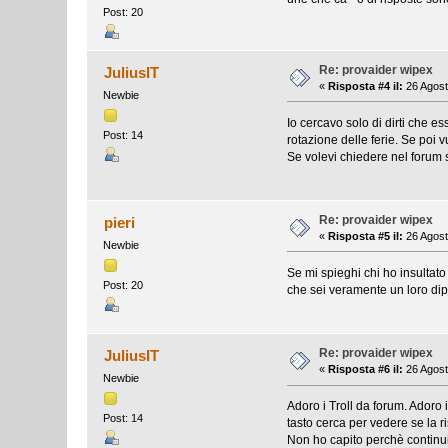
Post: 20
Re: provaider wipex
JuliusIT
«
Risposta #4 il:
26 Agost
Newbie
Io cercavo solo di dirti che 
Post: 14
rotazione delle ferie. Se poi vu
Se volevi chiedere nel forum 
Re: provaider wipex
pieri
«
Risposta #5 il:
26 Agost
Newbie
Se mi spieghi chi ho insultat
Post: 20
che sei veramente un loro dip
Re: provaider wipex
JuliusIT
«
Risposta #6 il:
26 Agost
Newbie
Adoro i Troll da forum. Adoro 
Post: 14
tasto cerca per vedere se la ri
Non ho capito perchè continui 