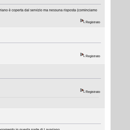
variano è coperta dal servizio ma nessuna risposta (cominciamo
Registrato
Registrato
Registrato
legamento in questa parte di Lavariano.