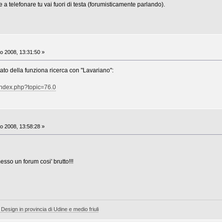
 a telefonare tu vai fuori di testa (forumisticamente parlando).
o 2008, 13:31:50 »
ultato della funziona ricerca con "Lavariano":
index.php?topic=76.0
o 2008, 13:58:28 »
esso un forum cosi' brutto!!!
 Design in provincia di Udine e medio friuli