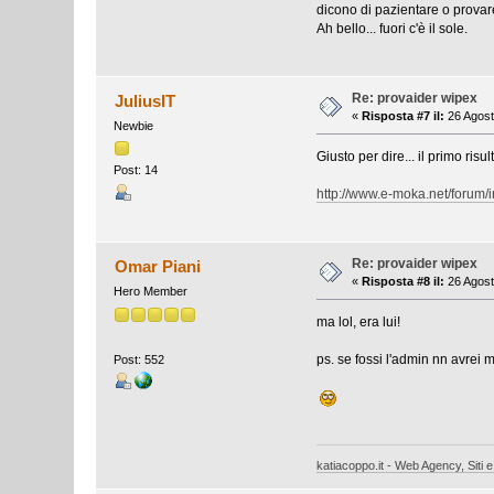
dicono di pazientare o provare
Ah bello... fuori c'è il sole.
Re: provaider wipex
JuliusIT
«
Risposta #7 il:
26 Agost
Newbie
Giusto per dire... il primo ris
Post: 14
http://www.e-moka.net/forum/
Re: provaider wipex
Omar Piani
«
Risposta #8 il:
26 Agost
Hero Member
ma lol, era lui!
ps. se fossi l'admin nn avrei m
Post: 552
katiacoppo.it - Web Agency, Siti e