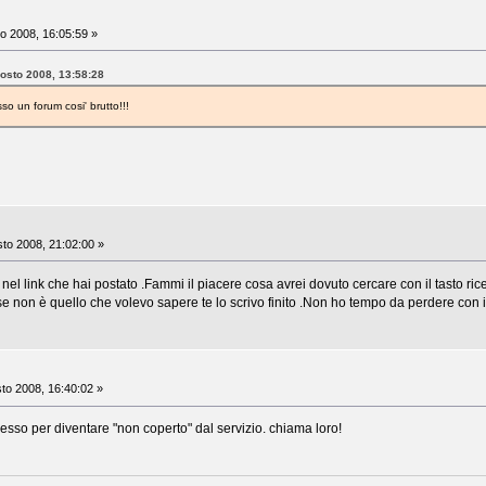
o 2008, 16:05:59 »
gosto 2008, 13:58:28
so un forum cosi' brutto!!!
to 2008, 21:02:00 »
 nel link che hai postato .Fammi il piacere cosa avrei dovuto cercare con il tasto 
 se non è quello che volevo sapere te lo scrivo finito .Non ho tempo da perdere con 
to 2008, 16:40:02 »
sso per diventare "non coperto" dal servizio. chiama loro!