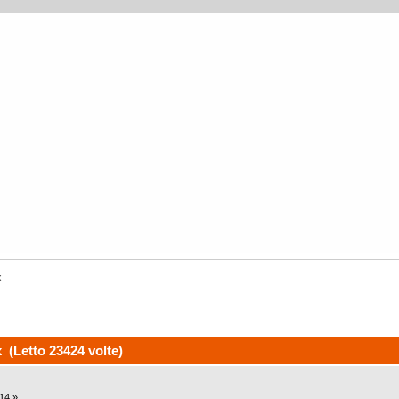
x
 (Letto 23424 volte)
14 »