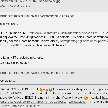
tic.flickr.com/2388/2755891165_bdaac052ac.jpg
008, 17:00:39 da lizzato
»
ZZIONE BTS PORZUS/M. SAN LORENZO/COL GAJARDIN,
08, 19:36:36 »
LO , e i numeri di NGI
http://www.wlanforum.eu/it/images/stories/spada.pdf
nuovo 
ad.php?t=475332&highlight=cisco+10008 , la dorsale BTS eolo > *core network eolo,
bit , padova > core network , in fibra ottica ,
http://gaming.ngi.it/showpost.php
ead.php?t=476616
quindi con latenz
b farm INET di settimo milanese.
008, 01:28:28 da lizzato
»
ZZIONE BTS PORZUS/M. SAN LORENZO/COL GAJARDIN,
08, 21:13:16 »
ALLATORI EOLO IN FRIULI
!! : come si evince da questi post
http://g
ead.php?t=479675
, appena montata la bts in una area , mancano gli installatori x
 sapere dell'arrivo di EOLO !!! .....non gli manchera' certo il lavoro
, i contatti
http
/blog.direte.it/2008/10/25/parliamoci-un-po-addosso/
www.alblog.it
( molto in gamba
st.php?p=10697664&postcount=4