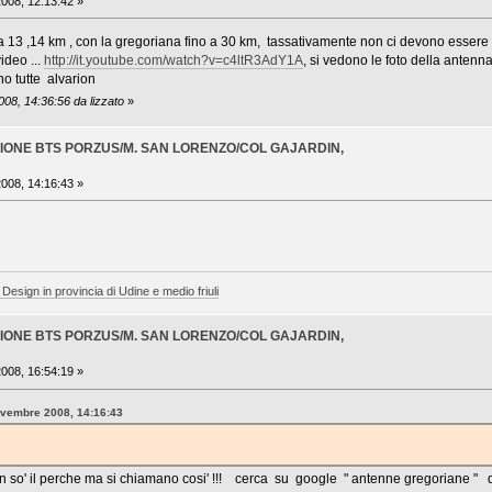
08, 12:13:42 »
13 ,14 km , con la gregoriana fino a 30 km, tassativamente non ci devono essere ostac
ideo ...
http://it.youtube.com/watch?v=c4ltR3AdY1A
, si vedono le foto della antenn
no tutte alvarion
008, 14:36:56 da lizzato
»
ZZIONE BTS PORZUS/M. SAN LORENZO/COL GAJARDIN,
I
08, 14:16:43 »
 Design in provincia di Udine e medio friuli
ZZIONE BTS PORZUS/M. SAN LORENZO/COL GAJARDIN,
I
08, 16:54:19 »
ovembre 2008, 14:16:43
non so' il perche ma si chiamano cosi' !!! cerca su google " antenne gregoriane " q