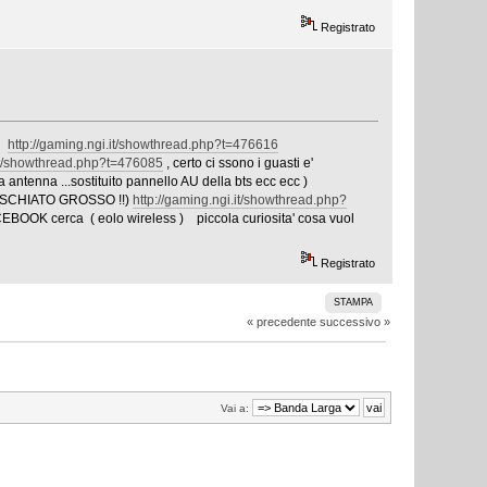
Registrato
LO
http://gaming.ngi.it/showthread.php?t=476616
.it/showthread.php?t=476085
, certo ci ssono i guasti e'
ita antenna ...sostituito pannello AU della bts ecc ecc )
ISCHIATO GROSSO !!)
http://gaming.ngi.it/showthread.php?
ACEBOOK cerca ( eolo wireless ) piccola curiosita' cosa vuol
Registrato
STAMPA
« precedente
successivo »
Vai a: