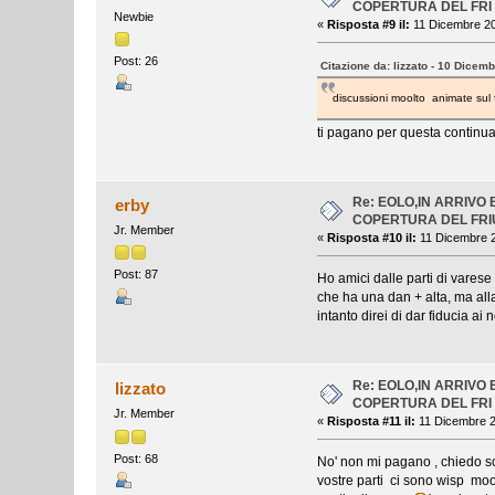
COPERTURA DEL FRI
Newbie
«
Risposta #9 il:
11 Dicembre 20
Post: 26
Citazione da: lizzato - 10 Dicem
discussioni moolto animate su
ti pagano per questa continua
Re: EOLO,IN ARRIVO
erby
COPERTURA DEL FRI
Jr. Member
«
Risposta #10 il:
11 Dicembre 2
Post: 87
Ho amici dalle parti di varese
che ha una dan + alta, ma alla
intanto direi di dar fiducia a
Re: EOLO,IN ARRIVO
lizzato
COPERTURA DEL FRI
Jr. Member
«
Risposta #11 il:
11 Dicembre 2
Post: 68
No' non mi pagano , chiedo sc
vostre parti ci sono wisp mo