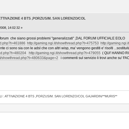
: ATTIVAZIONE 4 BTS ,PORZUS/M. SAN LORENZO/COL
008, 14:02:32 »
 forum che siano grossi problemi "generalizzati" ,DAL FORUM UFFICIALE EO
ead.php?t=461886
http://gaming.ngi.it/showthread.php?t=475753
http://gaming.ngi
nte ci sono sia con le adsl che con altri wisp, ma' vengono gestiti e' risolti ...sostitu
read.php?t=480204
http://gaming.ngi.it/showthread.php?t=479055
( QUI' HANNO R
i.it/showthread.php?t=480633&page=2
i commenti sul servizio li trovi anche su' F
LI : ATTIVAZIONE 4 BTS ,PORZUS/M. SAN LORENZO/COL GAJARDIN/**MURIS**