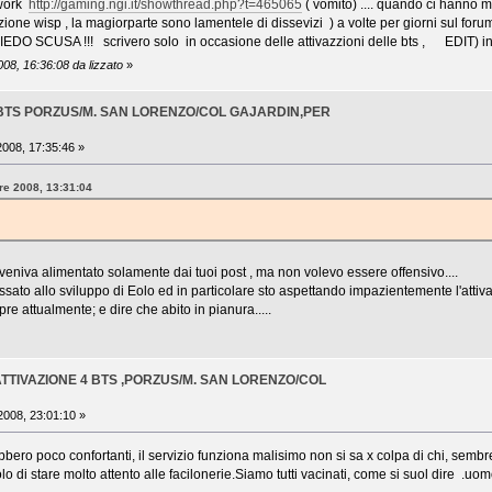
twork
http://gaming.ngi.it/showthread.php?t=465065
( vomito) .... quando ci hanno m
zzione wisp , la magiorparte sono lamentele di dissevizi ) a volte per giorni sul foru
 ) CHIEDO SCUSA !!! scrivero solo in occasione delle attivazzioni delle bts , EDIT)
08, 16:36:08 da lizzato
»
 BTS PORZUS/M. SAN LORENZO/COL GAJARDIN,PER
008, 17:35:46 »
bre 2008, 13:31:04
veniva alimentato solamente dai tuoi post , ma non volevo essere offensivo....
ressato allo sviluppo di Eolo ed in particolare sto aspettando impazientemente l'at
 attualmente; e dire che abito in pianura.....
: ATTIVAZIONE 4 BTS ,PORZUS/M. SAN LORENZO/COL
008, 23:01:10 »
bbero poco confortanti, il servizio funziona malisimo non si sa x colpa di chi, semb
 di stare molto attento alle facilonerie.Siamo tutti vacinati, come si suol dire .uomo 