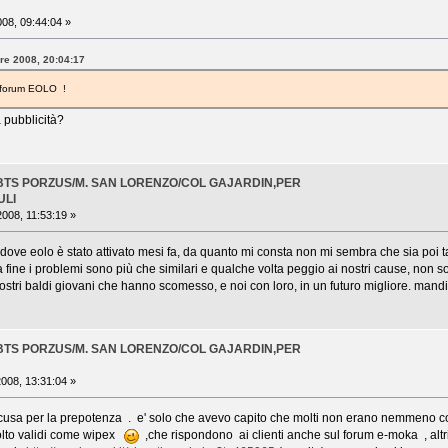
08, 09:44:04 »
bre 2008, 20:04:17
l forum EOLO !
 pubblicità?
 BTS PORZUS/M. SAN LORENZO/COL GAJARDIN,PER
ULI
008, 11:53:19 »
 dove eolo è stato attivato mesi fa, da quanto mi consta non mi sembra che sia poi ta
 fine i problemi sono più che similari e qualche volta peggio ai nostri cause, non so
i nostri baldi giovani che hanno scomesso, e noi con loro, in un futuro migliore. mandi
 BTS PORZUS/M. SAN LORENZO/COL GAJARDIN,PER
008, 13:31:04 »
usa per la prepotenza . e' solo che avevo capito che molti non erano nemmeno cope
olto validi come wipex
,che rispondono ai clienti anche sul forum e-moka , altri