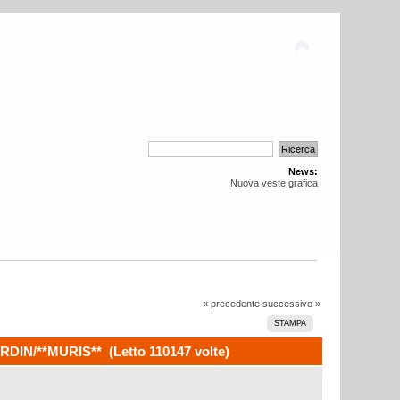
News:
Nuova veste grafica
« precedente
successivo »
STAMPA
IN/**MURIS** (Letto 110147 volte)