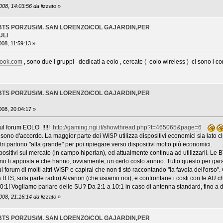
008, 14:03:56 da lizzato
»
 BTS PORZUS/M. SAN LORENZO/COL GAJARDIN,PER
ULI
08, 11:59:13 »
book.com
, sono due i gruppi dedicati a eolo , cercate ( eolo wireless ) ci sono i comm
 BTS PORZUS/M. SAN LORENZO/COL GAJARDIN,PER
08, 20:04:17 »
ul forum EOLO !!!!!
http://gaming.ngi.it/showthread.php?t=465065&page=6
sono d'accordo. La maggior parte dei WISP utilizza dispositivi economici sia lato cl
Altri partono "alla grande" per poi ripiegare verso dispositivi molto più economici.
ispositivi sul mercato (in campo hiperlan), ed attualmente continua ad utilizzarli. Le
o li apposta e che hanno, ovviamente, un certo costo annuo. Tutto questo per garantir
sui forum di molti altri WISP e capirai che non ti stò raccontando "la favola dell'orso
a BTS, sola parte radio) Alvarion (che usiamo noi), e confrontane i costi con le AU ch
 20:1! Vogliamo parlare delle SU? Da 2:1 a 10:1 in caso di antenna standard, fino a 
008, 21:16:14 da lizzato
»
 BTS PORZUS/M. SAN LORENZO/COL GAJARDIN,PER