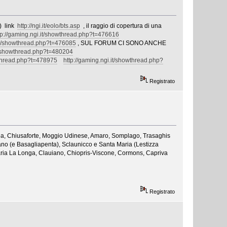
s) link
http://ngi.it/eolo/bts.asp
, il raggio di copertura di una
tp://gaming.ngi.it/showthread.php?t=476616
.it/showthread.php?t=476085
, SUL FORUM CI SONO ANCHE
it/showthread.php?t=480204
wthread.php?t=478975
http://gaming.ngi.it/showthread.php?
Registrato
evea, Chiusaforte, Moggio Udinese, Amaro, Somplago, Trasaghis
no (e Basagliapenta), Sclaunicco e Santa Maria (Lestizza
a Maria La Longa, Clauiano, Chiopris-Viscone, Cormons, Capriva
Registrato