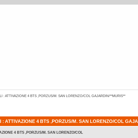
LI : ATTIVAZIONE 4 BTS ,PORZUS/M. SAN LORENZO/COL GAJARDIN/**MURIS**
I : ATTIVAZIONE 4 BTS ,PORZUS/M. SAN LORENZO/COL GAJARD
IVAZIONE 4 BTS ,PORZUS/M. SAN LORENZO/COL