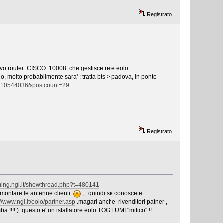
Registrato
router CISCO 10008 che gestisce rete eolo
 molto probabilmente sara' : tratta bts > padova, in ponte
?p=10544036&postcount=29
a molto bassa !!!
Registrato
aming.ngi.it/showthread.php?t=480141
 montare le antenne clienti
, quindi se conoscete
://www.ngi.it/eolo/partner.asp
.magari anche rivenditori patner ,
 !!!! ) questo e' un istallatore eolo:TOGIFUMI "mitico" !!