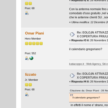
«
Risposta #2 il:
26 Novembre 20
Post: 68
Con la antenna normale fino a 
comodato d'uso gratuito ,nel v
che le antenne clienti SU , so
«
Ultima modifica: 12 Dicembre 2
Re: EOLO,IN ATTIVA
Omar Piani
X COPERTURA FRIUL
Hero Member
«
Risposta #3 il:
26 Novembre 20
il calendario gregoriano?
Post: 552
katiacoppo.it - Web Agency, Siti e
Re: EOLO,IN ATTIVA
lizzato
X COPERTURA FRIUL
Jr. Member
«
Risposta #4 il:
26 Novembre 20
Post: 68
Citazione da: Omar Piani - 26 N
il calendario gregoriano?
in effetti il nome e' strano, 