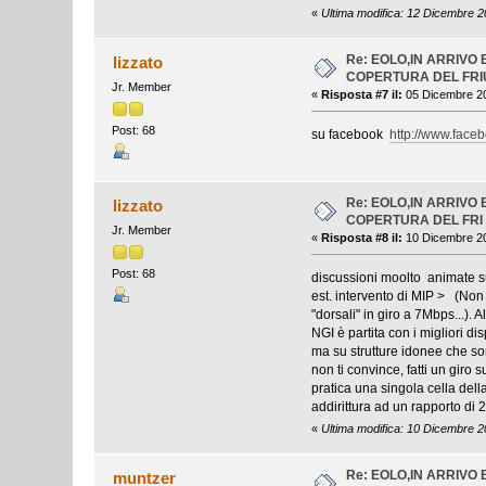
«
Ultima modifica: 12 Dicembre 2
Re: EOLO,IN ARRIVO
lizzato
COPERTURA DEL FRI
Jr. Member
«
Risposta #7 il:
05 Dicembre 20
Post: 68
su facebook
http://www.face
Re: EOLO,IN ARRIVO
lizzato
COPERTURA DEL FRI
Jr. Member
«
Risposta #8 il:
10 Dicembre 20
Post: 68
discussioni moolto animate s
est. intervento di MIP > (Non 
"dorsali" in giro a 7Mbps...). 
NGI è partita con i migliori d
ma su strutture idonee che son
non ti convince, fatti un giro 
pratica una singola cella dell
addirittura ad un rapporto di
«
Ultima modifica: 10 Dicembre 2
Re: EOLO,IN ARRIVO
muntzer