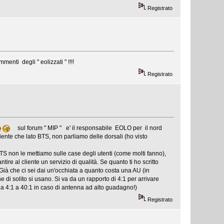
Registrato
enti degli " eolizzati " !!!!
Registrato
sul forum " MIP " e' il responsabile EOLO per il nord
iente che lato BTS, non parliamo delle dorsali (ho visto
 BTS non le mettiamo sulle case degli utenti (come molti fanno),
e al cliente un servizio di qualità. Se quanto ti ho scritto
". Già che ci sei dai un'occhiata a quanto costa una AU (in
e di solito si usano. Si va da un rapporto di 4:1 per arrivare
da 4:1 a 40:1 in caso di antenna ad alto guadagno!)
Registrato