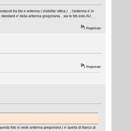
oli tra bts e antenna ( visibilita' ottica ) , l'antenna e' in
a standard e' della antenna gregoriana . sia le bts eolo AU ,
Registrato
Registrato
uesta foto si vede antenna gregoriana ( e' quella di fianco al