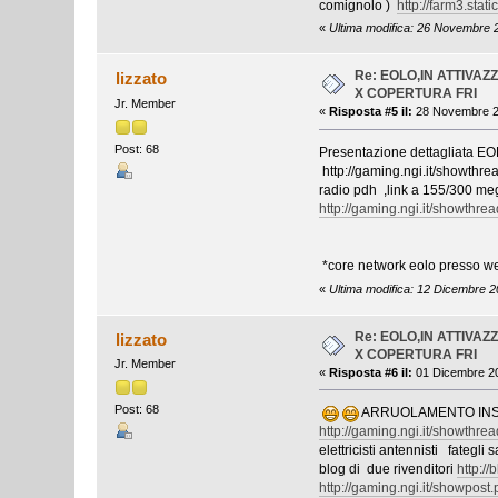
comignolo )
http://farm3.sta
«
Ultima modifica: 26 Novembre 2
Re: EOLO,IN ATTIVA
lizzato
X COPERTURA FRI
Jr. Member
«
Risposta #5 il:
28 Novembre 20
Post: 68
Presentazione dettagliata EO
http://gaming.ngi.it/showthre
radio pdh ,link a 155/300 mega
http://gaming.ngi.it/showthr
*core network eolo presso we
«
Ultima modifica: 12 Dicembre 2
Re: EOLO,IN ATTIVA
lizzato
X COPERTURA FRI
Jr. Member
«
Risposta #6 il:
01 Dicembre 20
Post: 68
ARRUOLAMENTO INST
http://gaming.ngi.it/showthr
elettricisti antennisti fategli
blog di due rivenditori
http:/
http://gaming.ngi.it/showpo