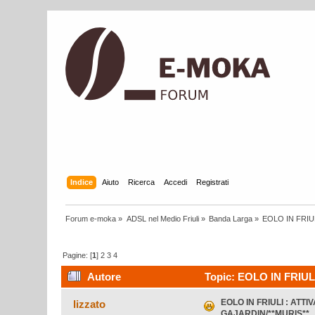
Indice
Aiuto
Ricerca
Accedi
Registrati
Forum e-moka
»
ADSL nel Medio Friuli
»
Banda Larga
»
EOLO IN FRIU
Pagine: [
1
]
2
3
4
Autore
Topic: EOLO IN FRIUL
EOLO IN FRIULI : ATT
lizzato
GAJARDIN/**MURIS**