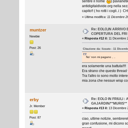
sentire il nome
) paviane
antidigitaldivide.org nella se
capito!! ( ho rotti i cogli..i
«
Ultima modifica: 11 Dicembre 20
Re: EOLO,IN ARRIVO
muntzer
COPERTURA DEL FRI
Newbie
«
Risposta #12 il:
11 Dicembre 2
Post: 26
Citazione da: lizzato - 11 Dicem
No' non mi pagano , ..
era solamente una battuta!!!!
Era strano che questo thread 
Tra l'altro io sono molto inte
mia zona che nessun wisp copre
Re: EOLO IN FRIULI 
erby
GAJARDIN/**MURIS**
Jr. Member
«
Risposta #13 il:
13 Dicembre 2
Post: 87
ciao, ultime notizie, sembrere
gran confusione, mi dicono solo