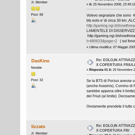
Jr. Member
«
il:
25 Novembre 2008, 23:49:16
Post: 68
Volevo segnalare che sono 4 le
bts eolo e' di circa 30 k
http://gaming.ngi.it/showthr
LAMENTELE DI DISSERVIZ
http://gaming.ngi.it/showt
t=480633&page=2
( sul for
«
Ultima modifica: 07 Maggio 2009
Re: EOLO,IN ATTIVA
DasKino
X COPERTURA FRIUL
Newbie
«
Risposta #1 il:
26 Novembre 20
Post: 32
Se la BTS di Porzus avesse u
(anche Avasinis), Cornino di
sarebbe appena oltre il limit
del Friuli (al limite). Decisame
Ovviamente prendete il tutto c
Re: EOLO,IN ATTIVA
lizzato
X COPERTURA FRI
Jr. Member