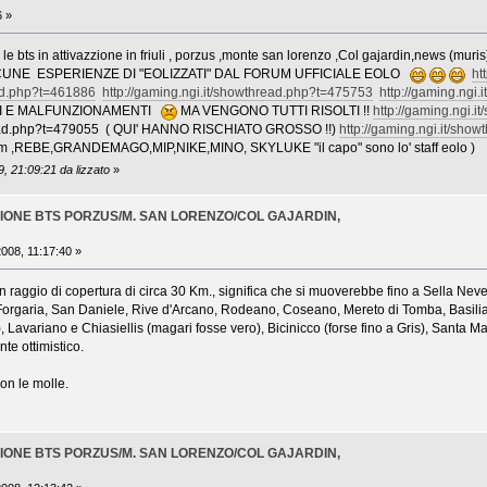
 »
 bts in attivazzione in friuli , porzus ,monte san lorenzo ,Col gajardin,news (muri
m ,ALCUNE ESPERIENZE DI "EOLIZZATI" DAL FORUM UFFICIALE EOLO
ht
ead.php?t=461886
http://gaming.ngi.it/showthread.php?t=475753
http://gaming.ngi
ZI E MALFUNZIONAMENTI
MA VENGONO TUTTI RISOLTI !!
http://gaming.ngi.
hread.php?t=479055 ( QUI' HANNO RISCHIATO GROSSO !!)
http://gaming.ngi.it/sho
um ,REBE,GRANDEMAGO,MIP,NIKE,MINO, SKYLUKE "il capo" sono lo' staff eolo )
, 21:09:21 da lizzato
»
ZZIONE BTS PORZUS/M. SAN LORENZO/COL GAJARDIN,
I
08, 11:17:40 »
n raggio di copertura di circa 30 Km., significa che si muoverebbe fino a Sella N
 Forgaria, San Daniele, Rive d'Arcano, Rodeano, Coseano, Mereto di Tomba, Basilia
e), Lavariano e Chiasiellis (magari fosse vero), Bicinicco (forse fino a Gris), Sant
nte ottimistico.
on le molle.
ZZIONE BTS PORZUS/M. SAN LORENZO/COL GAJARDIN,