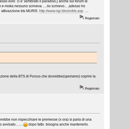
esso eolo ci e' sembrato il paradiso,( anche sul forum di
m e-moka nessuno scriveva .....iio scrivevo... ,adesso ho
 in attivazzione bts MURIS
http://www.ngi.it/eolo/bts.asp
....
Registrato
tivazione della BTS di Porzus che dovrebbe(speriamo) coprire la
Registrato
rerebbe non rispecchiare le premesse (x ora) si parla di una
avvisato........
dopo fatto bisogna anche mantenerlo.