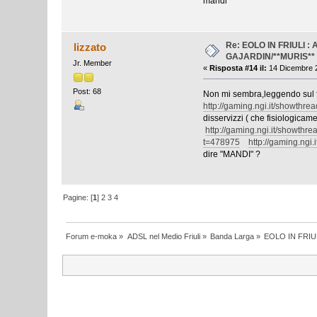
mandi
Re: EOLO IN FRIULI 
lizzato
GAJARDIN/**MURIS**
Jr. Member
«
Risposta #14 il:
14 Dicembre 2
Post: 68
Non mi sembra,leggendo sul
http://gaming.ngi.it/showthr
disservizzi ( che fisiologicame
http://gaming.ngi.it/showth
t=478975
http://gaming.ng
dire "MANDI" ?
Pagine: [
1
]
2
3
4
Forum e-moka
»
ADSL nel Medio Friuli
»
Banda Larga
»
EOLO IN FRIU