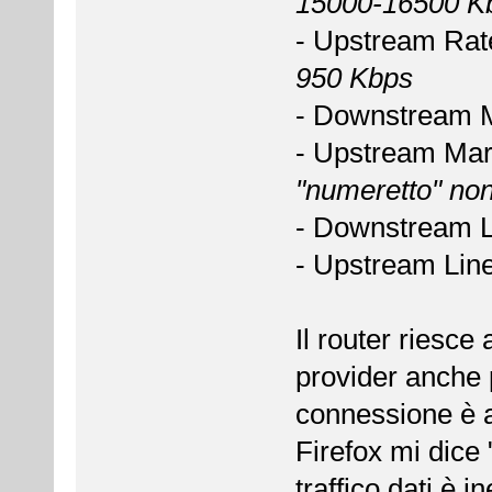
15000-16500 K
- Upstream Rat
950 Kbps
- Downstream M
- Upstream Mar
"numeretto" no
- Downstream Li
- Upstream Line
Il router riesce
provider anche p
connessione è ac
Firefox mi dic
traffico dati è i