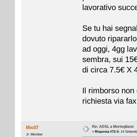
lavorativo succe
Se tu hai segnal
dovuto ripararlo
ad oggi, 4gg lav
sembra, sui 15€,
di circa 7.5€ X 
Il rimborso non 
richiesta via fa
Re: ADSL a Mortegliano
Mic07
«
Risposta #72 il:
14 Settemb
Jr. Member