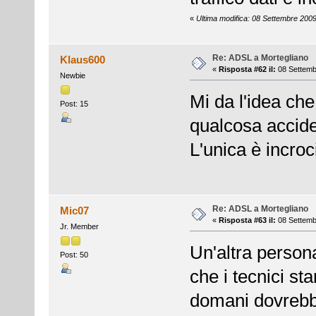
«
Ultima modifica: 08 Settembre 2009
Re: ADSL a Mortegliano
Klaus600
«
Risposta #62 il:
08 Settemb
Newbie
Mi da l'idea ch
Post: 15
qualcosa accid
L'unica è incroc
Re: ADSL a Mortegliano
Mic07
«
Risposta #63 il:
08 Settemb
Jr. Member
Un'altra persona
Post: 50
che i tecnici st
domani dovrebbe