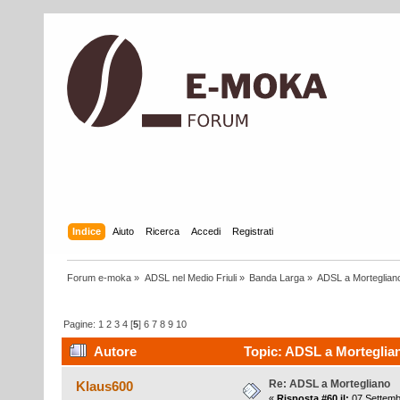
Indice
Aiuto
Ricerca
Accedi
Registrati
Forum e-moka
»
ADSL nel Medio Friuli
»
Banda Larga
»
ADSL a Morteglian
Pagine:
1
2
3
4
[
5
]
6
7
8
9
10
Autore
Topic: ADSL a Morteglian
Re: ADSL a Mortegliano
Klaus600
«
Risposta #60 il:
07 Settemb