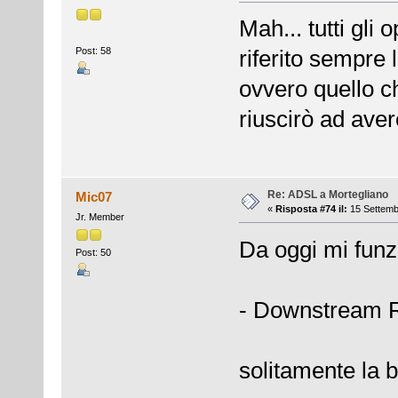
Mah... tutti gli
Post: 58
riferito sempre 
ovvero quello c
riuscirò ad ave
Re: ADSL a Mortegliano
Mic07
«
Risposta #74 il:
15 Settemb
Jr. Member
Da oggi mi funz
Post: 50
- Downstream 
solitamente la b