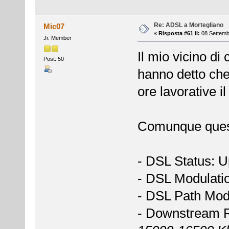
Re: ADSL a Mortegliano
Mic07
«
Risposta #61 il:
08 Settemb
Jr. Member
Il mio vicino di
Post: 50
hanno detto che
ore lavorative il
Comunque questi
- DSL Status: U
- DSL Modulat
- DSL Path Mo
- Downstream 