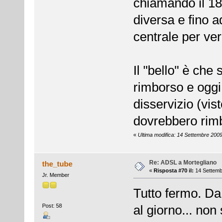
chiamando il 18
diversa e fino 
centrale per ver
Il "bello" è che
rimborso e oggi 
disservizio (vi
dovrebbero rimb
«
Ultima modifica: 14 Settembre 200
Re: ADSL a Mortegliano
the_tube
«
Risposta #70 il:
14 Settemb
Jr. Member
Tutto fermo. Da 
Post: 58
al giorno... non 