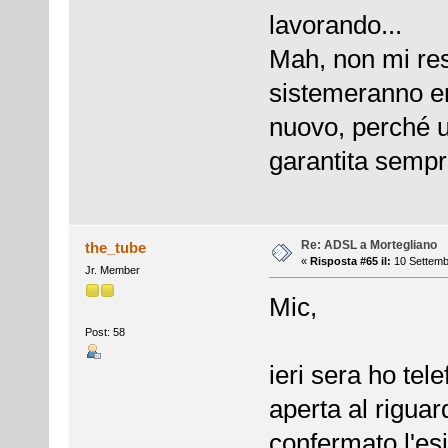
lavorando...
Mah, non mi res
sistemeranno en
nuovo, perché 
garantita semp
Re: ADSL a Mortegliano
the_tube
«
Risposta #65 il:
10 Settemb
Jr. Member
Mic,
Post: 58
ieri sera ho tel
aperta al riguar
confermato l'es