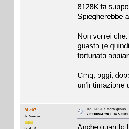
8128K fa suppor
Spiegherebbe an
Non vorrei che, 
guasto (e quind
fortunato abbian
Cmq, oggi, dopo
un'intimazione uf
Re: ADSL a Mortegliano
Mic07
«
Risposta #66 il:
10 Settemb
Jr. Member
Anche quando ho 
Post: 50