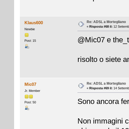
Re: ADSL a Mortegliano
Klaus600
«
Risposta #68 il:
12 Settemb
Newbie
@Mic07 e the_
Post: 15
risolto o siete 
Re: ADSL a Mortegliano
Mic07
«
Risposta #69 il:
14 Settemb
Jr. Member
Sono ancora fe
Post: 50
Non immagini c