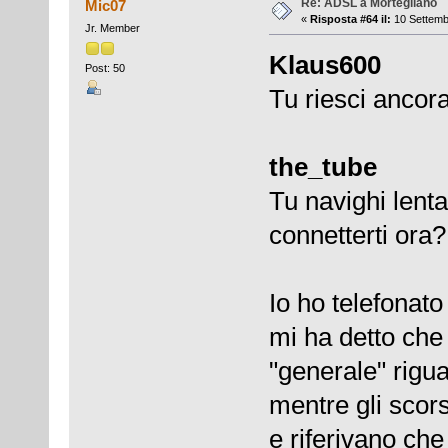
Re: ADSL a Mortegliano
Mic07
«
Risposta #64 il:
10 Settemb
Jr. Member
Klaus600
Post: 50
Tu riesci ancor
the_tube
Tu navighi lent
connetterti ora?
Io ho telefonato 
mi ha detto che
"generale" rigua
mentre gli scors
e riferivano che