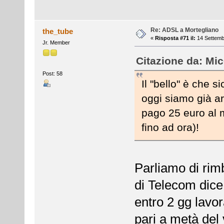
Re: ADSL a Mortegliano
the_tube
«
Risposta #71 il:
14 Settemb
Jr. Member
Citazione da: Mic
Post: 58
Il "bello" è che 
oggi siamo già arr
pago 25 euro al 
fino ad ora)!
Parliamo di rimb
di Telecom dice
entro 2 gg lavora
pari a metà del