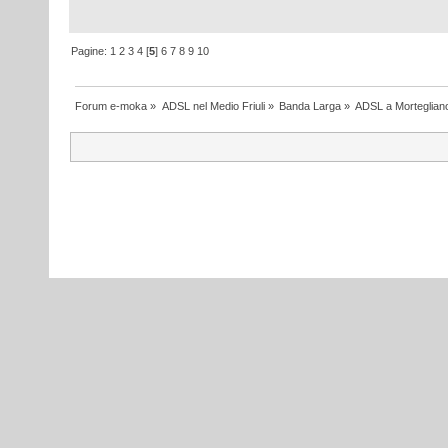
Pagine:
1
2
3
4
[
5
]
6
7
8
9
10
Forum e-moka
»
ADSL nel Medio Friuli
»
Banda Larga
»
ADSL a Morteglian