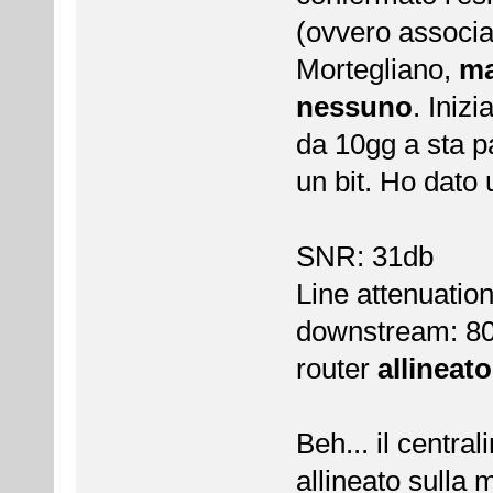
(ovvero associat
Mortegliano,
ma
nessuno
. Iniz
da 10gg a sta p
un bit. Ho dato u
SNR: 31db
Line attenuation
downstream: 8
router
allineato
Beh... il centr
allineato sulla 