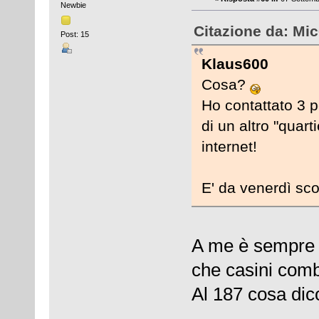
Newbie
Citazione da: Mic
Post: 15
Klaus600
Cosa?
Ho contattato 3 p
di un altro "quart
internet!
E' da venerdì s
A me è sempre f
che casini comb
Al 187 cosa di