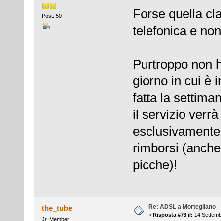
Forse quella cla
Post: 50
telefonica e no
Purtroppo non h
giorno in cui è 
fatta la settim
il servizio verrà
esclusivamente 
rimborsi (anch
picche)!
Re: ADSL a Mortegliano
the_tube
«
Risposta #73 il:
14 Settemb
Jr. Member