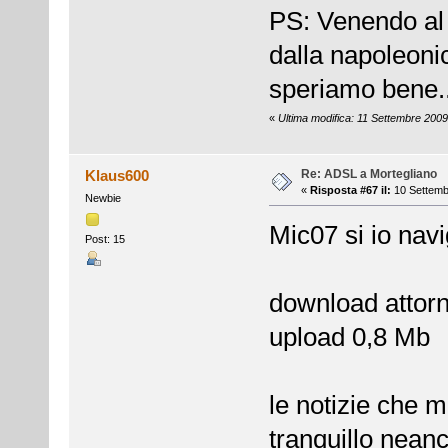
PS: Venendo al 
dalla napoleon
speriamo bene..
«
Ultima modifica: 11 Settembre 2009
Re: ADSL a Mortegliano
Klaus600
«
Risposta #67 il:
10 Settemb
Newbie
Mic07 si io nav
Post: 15
download attor
upload 0,8 Mb
le notizie che 
tranquillo neanc