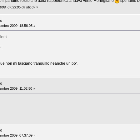
to il pandino rosso che dalla napoleonica andava verso Mortegliano
speriamo be
2009, 07:33:05 da Mic07
»
no
embre 2009, 18:56:05 »
blemi
b
ue non mi lasciano tranquillo neanche un po'.
no
embre 2009, 11:02:50 »
no
embre 2009, 07:37:09 »