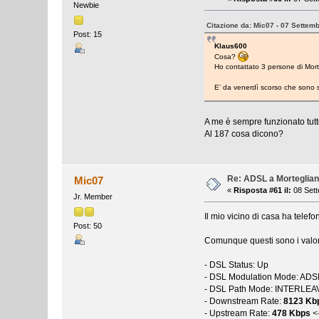
Newbie
Citazione da: Mic07 - 07 Settem
Post: 15
Klaus600
Cosa?
Ho contattato 3 persone di Morte
E' da venerdì scorso che sono
A me è sempre funzionato tutt
Al 187 cosa dicono?
Re: ADSL a Morteglia
Mic07
«
Risposta #61 il:
08 Sett
Jr. Member
Il mio vicino di casa ha telefo
Post: 50
Comunque questi sono i valori
- DSL Status: Up
- DSL Modulation Mode: AD
- DSL Path Mode: INTERLE
- Downstream Rate:
8123 Kb
- Upstream Rate:
478 Kbps
<