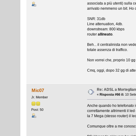
associata a più utenti) sulla 
arrivato nemmeno un bit. Ho da
SNR: 31db
Line attenuation, 4db.
downstream: 800 kbps
router
allineato
.
Beh... il centralinista non v
totale assenza di traffico.
Non vorrei che, proprio 10 gg 
Cmq, oggi, dopo 32 gg di attes
Re: ADSL a Morteglia
Mic07
«
Risposta #66 il:
10 Sett
Jr. Member
Anche quando ho telefonato io
Post: 50
correttamente altrimenti il le
la 7 Mega (stesso router) il le
Comunque oltre a me conosco a