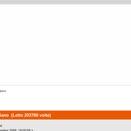
liano
ano (Letto 203766 volte)
no
embre 2009, 19:00:59 »