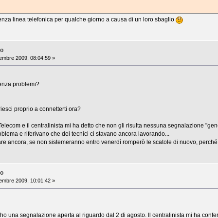
nza linea telefonica per qualche giorno a causa di un loro sbaglio
no
embre 2009, 08:04:59 »
senza problemi?
esci proprio a connetterti ora?
a Telecom e il centralinista mi ha detto che non gli risulta nessuna segnalazione "gen
roblema e riferivano che dei tecnici ci stavano ancora lavorando...
are ancora, se non sistemeranno entro venerdì romperò le scatole di nuovo, perc
no
embre 2009, 10:01:42 »
; ho una segnalazione aperta al riguardo dal 2 di agosto. Il centralinista mi ha con