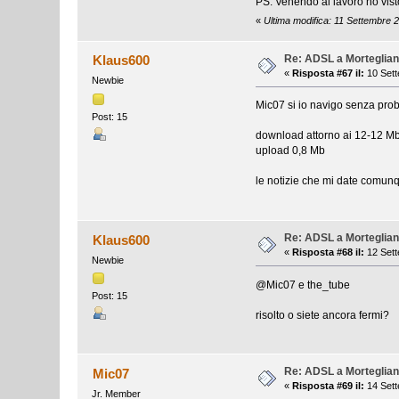
PS: Venendo al lavoro ho vis
«
Ultima modifica: 11 Settembre 
Re: ADSL a Morteglia
Klaus600
«
Risposta #67 il:
10 Sett
Newbie
Mic07 si io navigo senza pro
Post: 15
download attorno ai 12-12 M
upload 0,8 Mb
le notizie che mi date comunq
Re: ADSL a Morteglia
Klaus600
«
Risposta #68 il:
12 Sett
Newbie
@Mic07 e the_tube
Post: 15
risolto o siete ancora fermi?
Re: ADSL a Morteglia
Mic07
«
Risposta #69 il:
14 Sett
Jr. Member