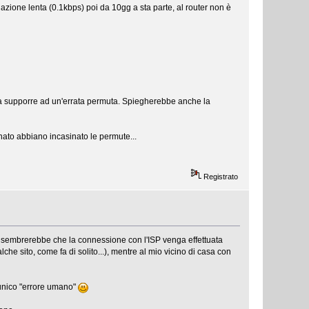
gazione lenta (0.1kbps) poi da 10gg a sta parte, al router non è
 fa supporre ad un'errata permuta. Spiegherebbe anche la
unato abbiano incasinato le permute...
Registrato
o sembrerebbe che la connessione con l'ISP venga effettuata
he sito, come fa di solito...), mentre al mio vicino di casa con
 unico "errore umano"