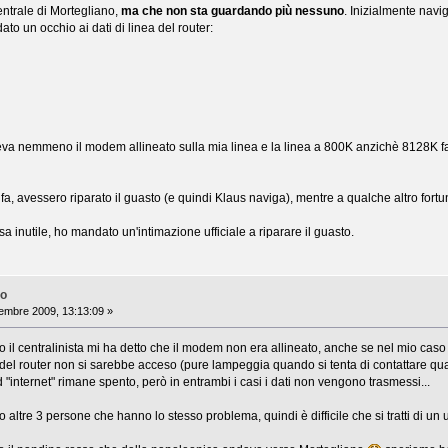
centrale di Mortegliano,
ma che non sta guardando più nessuno
. Inizialmente navi
to un occhio ai dati di linea del router:
edeva nemmeno il modem allineato sulla mia linea e la linea a 800K anzichè 8128K
fa, avessero riparato il guasto (e quindi Klaus naviga), mentre a qualche altro fort
a inutile, ho mandato un'intimazione ufficiale a riparare il guasto.
no
embre 2009, 13:13:09 »
 il centralinista mi ha detto che il modem non era allineato, anche se nel mio cas
d del router non si sarebbe acceso (pure lampeggia quando si tenta di contattare qualc
d "internet" rimane spento, però in entrambi i casi i dati non vengono trasmessi...
ltre 3 persone che hanno lo stesso problema, quindi è difficile che si tratti di un