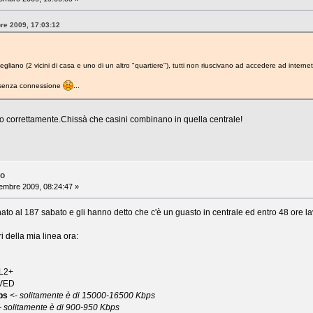
bre 2009, 17:03:12
gliano (2 vicini di casa e uno di un altro "quartiere"), tutti non riuscivano ad accedere ad internet
 senza connessione
...
o correttamente.Chissà che casini combinano in quella centrale!
no
embre 2009, 08:24:47 »
nato al 187 sabato e gli hanno detto che c'è un guasto in centrale ed entro 48 ore lav
 della mia linea ora:
SL2+
AVED
ps
<- solitamente è di 15000-16500 Kbps
- solitamente è di 900-950 Kbps