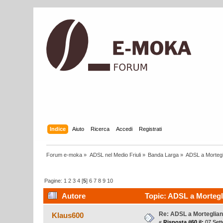
Indice
Aiuto
Ricerca
Accedi
Registrati
Forum e-moka
»
ADSL nel Medio Friuli
»
Banda Larga
»
ADSL a Morteg
Pagine:
1
2
3
4
[
5
]
6
7
8
9
10
Autore
Topic: ADSL a Mortegli
Re: ADSL a Morteglia
Klaus600
«
Risposta #60 il:
07 Sett