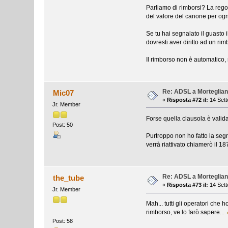
Parliamo di rimborsi? La regol
del valore del canone per ogn
Se tu hai segnalato il guasto 
dovresti aver diritto ad un rim
Il rimborso non è automatico, 
Re: ADSL a Morteglia
Mic07
«
Risposta #72 il:
14 Sett
Jr. Member
Forse quella clausola è valida
Post: 50
Purtroppo non ho fatto la segn
verrà riattivato chiamerò il 
Re: ADSL a Morteglia
the_tube
«
Risposta #73 il:
14 Sett
Jr. Member
Mah... tutti gli operatori che
rimborso, ve lo farò sapere...
Post: 58