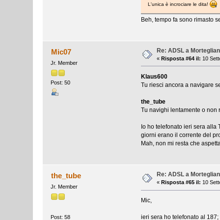
L'unica è incrociare le dita!
Beh, tempo fa sono rimasto se
Re: ADSL a Morteglia
Mic07
«
Risposta #64 il:
10 Sett
Jr. Member
Klaus600
Post: 50
Tu riesci ancora a navigare 
the_tube
Tu navighi lentamente o non ri
Io ho telefonato ieri sera all
giorni erano il corrente del p
Mah, non mi resta che aspett
Re: ADSL a Morteglia
the_tube
«
Risposta #65 il:
10 Sett
Jr. Member
Mic,
ieri sera ho telefonato al 187
Post: 58