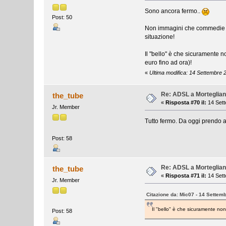
Sono ancora fermo..
Post: 50
Non immagini che commedie ven
situazione!
Il "bello" è che sicuramente 
euro fino ad ora)!
«
Ultima modifica: 14 Settembre 
Re: ADSL a Morteglia
the_tube
«
Risposta #70 il:
14 Sett
Jr. Member
Tutto fermo. Da oggi prendo a m
Post: 58
Re: ADSL a Morteglia
the_tube
«
Risposta #71 il:
14 Sett
Jr. Member
Citazione da: Mic07 - 14 Settem
Il "bello" è che sicuramente non
Post: 58