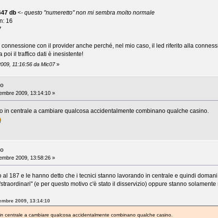
47 db
<- questo "numeretto" non mi sembra molto normale
n: 16
7
la connessione con il provider anche perché, nel mio caso, il led riferito alla conness
 poi il traffico dati è inesistente!
2009, 11:16:56 da Mic07
»
no
embre 2009, 13:14:10 »
o in centrale a cambiare qualcosa accidentalmente combinano qualche casino.
no
embre 2009, 13:58:26 »
o al 187 e le hanno detto che i tecnici stanno lavorando in centrale e quindi doman
traordinari" (e per questo motivo c'è stato il disservizio) oppure stanno solamente r
tembre 2009, 13:14:10
in centrale a cambiare qualcosa accidentalmente combinano qualche casino.