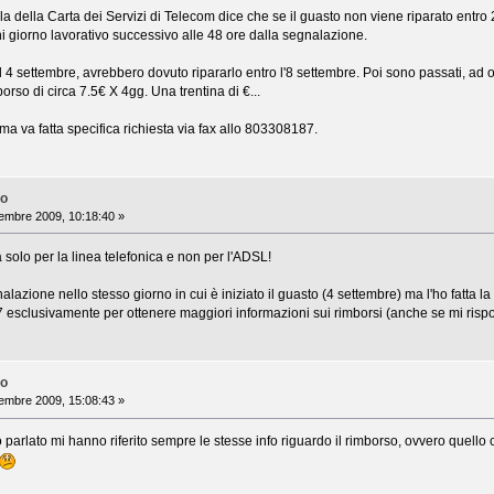
a della Carta dei Servizi di Telecom dice che se il guasto non viene riparato entro 2 
i giorno lavorativo successivo alle 48 ore dalla segnalazione.
il 4 settembre, avrebbero dovuto ripararlo entro l'8 settembre. Poi sono passati, ad o
borso di circa 7.5€ X 4gg. Una trentina di €...
ma va fatta specifica richiesta via fax allo 803308187.
no
embre 2009, 10:18:40 »
 solo per la linea telefonica e non per l'ADSL!
alazione nello stesso giorno in cui è iniziato il guasto (4 settembre) ma l'ho fatta 
187 esclusivamente per ottenere maggiori informazioni sui rimborsi (anche se mi ri
no
embre 2009, 15:08:43 »
 ho parlato mi hanno riferito sempre le stesse info riguardo il rimborso, ovvero quell