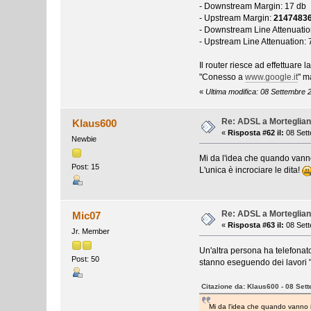
- Downstream Margin: 17 db
- Upstream Margin:
21474836
- Downstream Line Attenuatio
- Upstream Line Attenuation: 
Il router riesce ad effettuare 
"Conesso a
www.google.it
" ma
«
Ultima modifica: 08 Settembre 
Re: ADSL a Morteglia
Klaus600
«
Risposta #62 il:
08 Sett
Newbie
Mi da l'idea che quando vann
Post: 15
L'unica è incrociare le dita!
Re: ADSL a Morteglia
Mic07
«
Risposta #63 il:
08 Sett
Jr. Member
Un'altra persona ha telefonat
Post: 50
stanno eseguendo dei lavori "s
Citazione da: Klaus600 - 08 Set
Mi da l'idea che quando vanno 