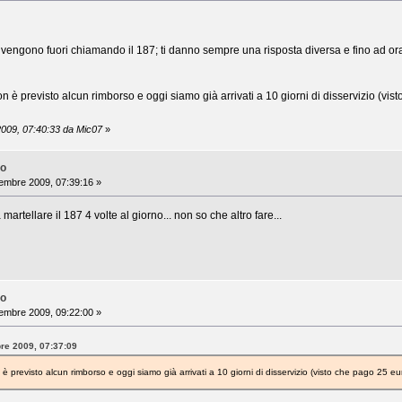
gono fuori chiamando il 187; ti danno sempre una risposta diversa e fino ad ora p
non è previsto alcun rimborso e oggi siamo già arrivati a 10 giorni di disservizio (
2009, 07:40:33 da Mic07
»
no
embre 2009, 07:39:16 »
artellare il 187 4 volte al giorno... non so che altro fare...
no
embre 2009, 09:22:00 »
bre 2009, 07:37:09
 è previsto alcun rimborso e oggi siamo già arrivati a 10 giorni di disservizio (visto che pago 25 