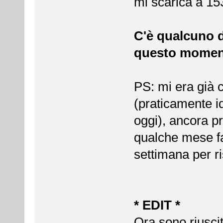
mi scarica a 1
C'è qualcuno di
questo mome
PS: mi era già 
(praticamente id
oggi), ancora p
qualche mese fa
settimana per ri
* EDIT *
Ora sono riuscit