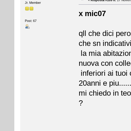
Jr. Member
x mic07
Post: 67
qll che dici pe
che sn indicativ
la mia abitazio
nuova con colleg
inferiori ai tuo
20anni e piu.....
mi chiedo in te
?