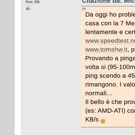
Citazione da: Mi
Post: 235
Da oggi ho proble
casa con la 7 Me
lentamente e certi
www.speedtest.n
www.tomshw.it
, p
Provando a pinga
volta si (95-100m
ping scendo a 45
rimangono. I valo
normali...
Il bello è che pro
(es: AMD-ATI) co
KB/s