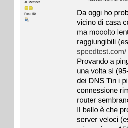
Jr. Member
Da oggi ho prob
Post: 50
vicino di casa c
ma mooolto lent
raggiungibili (e
speedtest.com/
Provando a pin
una volta si (9
dei DNS Tin i p
connessione rim
router sembrano
Il bello è che p
server veloci 