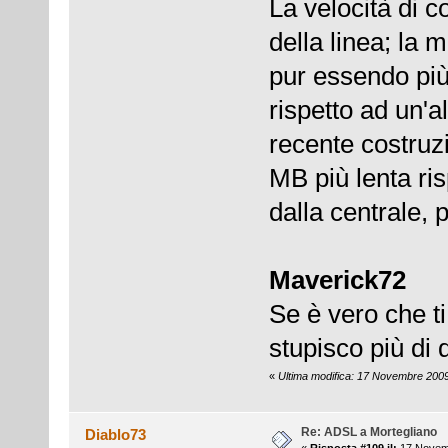
La velocità di 
della linea; la m
pur essendo più 
rispetto ad un'a
recente costruz
MB più lenta ris
dalla centrale,
Maverick72
Se è vero che t
stupisco più di 
«
Ultima modifica: 17 Novembre 2009
Re: ADSL a Mortegliano
Diablo73
«
Risposta #109 il:
17 Novemb