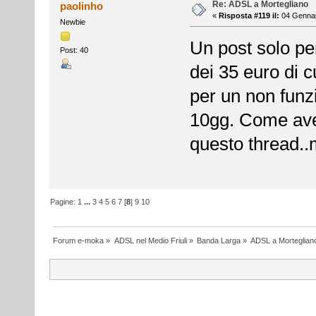
Re: ADSL a Mortegliano
paolinho
«
Risposta #119 il:
04 Gennai
Newbie
Un post solo pe
Post: 40
dei 35 euro di c
per un non funz
10gg. Come avev
questo thread..
Pagine:
1
...
3
4
5
6
7
[
8
]
9
10
Forum e-moka
»
ADSL nel Medio Friuli
»
Banda Larga
»
ADSL a Morteglian