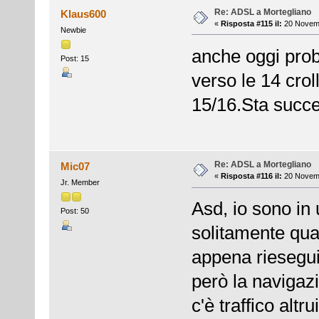
Re: ADSL a Mortegliano
Klaus600
«
Risposta #115 il:
20 Novemb
Newbie
anche oggi pro
Post: 15
verso le 14 crol
15/16.Sta succe
Re: ADSL a Mortegliano
Mic07
«
Risposta #116 il:
20 Novemb
Jr. Member
Asd, io sono in 
Post: 50
solitamente qu
appena rieseguit
però la navigaz
c'è traffico altr