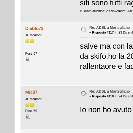
siti sono tutti 
«
Ultima modifica: 20 Novembre 2009
Re: ADSL a Mortegliano
Diablo73
«
Risposta #117 il:
23 Dicemb
Jr. Member
salve ma con l
Post: 67
da skifo.ho la 
rallentaore e f
Re: ADSL a Mortegliano
Mic07
«
Risposta #118 il:
24 Dicemb
Jr. Member
Io non ho avuto 
Post: 50