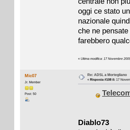
centrale non pi
oggi ce stato un
nazionale quindi
che ne pensate s
farebbero qual
«
Ultima modifica: 17 Novembre 2009
Re: ADSL a Mortegliano
Mic07
«
Risposta #108 il:
17 Novemb
Jr. Member
Telecom 
Post: 50
Diablo73