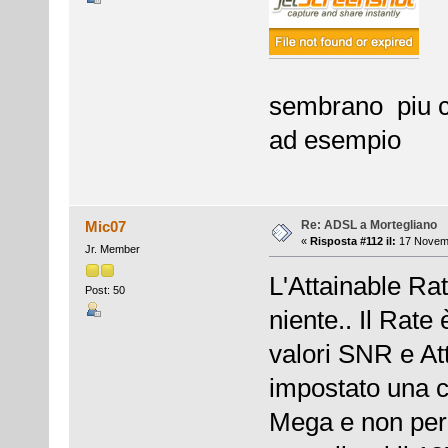
sembrano piu ch
ad esempio
Re: ADSL a Mortegliano
Mic07
«
Risposta #112 il:
17 Novemb
Jr. Member
L'Attainable Rat
Post: 50
niente.. Il Rate
valori SNR e Att
impostato una co
Mega e non per l