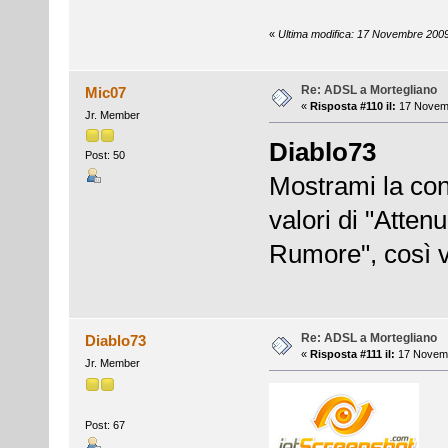
«
Ultima modifica: 17 Novembre 2009
Re: ADSL a Mortegliano
Mic07
«
Risposta #110 il:
17 Novemb
Jr. Member
Diablo73
Post: 50
Mostrami la con
valori di "Atten
Rumore", così v
Re: ADSL a Mortegliano
Diablo73
«
Risposta #111 il:
17 Novemb
Jr. Member
Post: 67