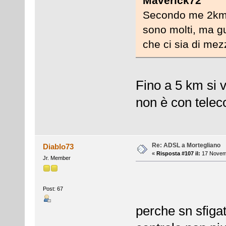
Maverick72
Secondo me 2km d
sono molti, ma g
che ci sia di me
Fino a 5 km si v
non è con telec
Re: ADSL a Mortegliano
Diablo73
«
Risposta #107 il:
17 Novemb
Jr. Member
Post: 67
perche sn sfigat