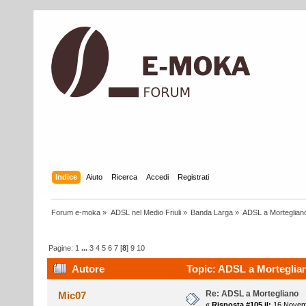
Indice
Aiuto
Ricerca
Accedi
Registrati
Forum e-moka
»
ADSL nel Medio Friuli
»
Banda Larga
»
ADSL a Morteglian
Pagine:
1
...
3
4
5
6
7
[
8
]
9
10
Autore
Topic: ADSL a Morteglian
Re: ADSL a Mortegliano
Mic07
«
Risposta #105 il:
16 Novemb