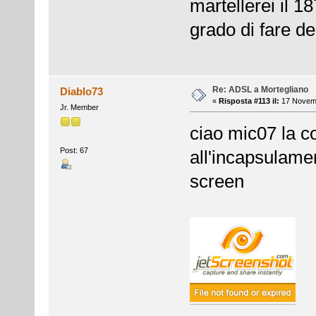
martellerei il 1
grado di fare del
Re: ADSL a Mortegliano
Diablo73
«
Risposta #113 il:
17 Novemb
Jr. Member
ciao mic07 la co
Post: 67
all'incapsulame
screen