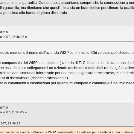
 banda minima garantita. Comunque ci accertiamo sempre che la connessione a mon
lla garantita, ma riteniamo che quest'ultima sia un buon indice per stimare la qualità
ia prossima alla banda di picco dichiarata.
Varmo
o 2007, 23:46:25 »
 questo momento il nome dell'azienda WISP committente. Chi volesse può chiederlo 
e compassata del WISP in questione (azienda di TLC friulana che fattura quasi 4 m
 che essa fornisce collegamenti ad aziende anche nel medio friuli (ne ha già di attive)
nistrazioni comunali interessate per una serie di garanzie reciproche, che indirett
ivi di riservatezza (rispetto professionale).
o di chiarimenti o informazioni per quanto mi compete o comunque è nel mio baga
Varmo
o 2007, 11:06:05 »
2007, 23:46:25
uesto momento il nome dell'azienda WISP committente. Chi volesse può chiederlo ad un qualsiasi 