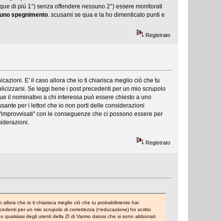
que di più 1°) senza offendere nessuno 2°) essere monitorati
i uno spegnimento
. scusami se qua e la ho dimenticato punti e
Registrato
zioni. E' il caso allora che io ti chiarisca meglio ciò che tu
blicizzarsi. Se leggi bene i post precedenti per un mio scrupolo
ue il nominativo a chi interessa può essere chiesto a uno
ssante per i lettori che io non porti delle considerazioni
ISP "improvvisati" con le conseguenze che ci possono essere per
siderazioni.
Registrato
 allora che io ti chiarisca meglio ciò che tu probabilmente hai
ecedenti per un mio scrupolo di correttezza (=educazione) ho scritto
 qualsiasi degli utenti della ZI di Varmo datosi che si sono abbonati