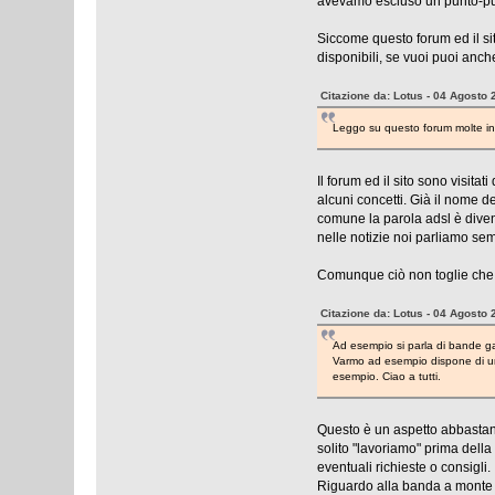
avevamo escluso un punto-pun
Siccome questo forum ed il sit
disponibili, se vuoi puoi anch
Citazione da: Lotus - 04 Agosto 
Leggo su questo forum molte in
Il forum ed il sito sono visit
alcuni concetti. Già il nome 
comune la parola adsl è divent
nelle notizie noi parliamo se
Comunque ciò non toglie che q
Citazione da: Lotus - 04 Agosto 
Ad esempio si parla di bande gar
Varmo ad esempio dispone di una 
esempio. Ciao a tutti.
Questo è un aspetto abbastanza
solito "lavoriamo" prima della 
eventuali richieste o consigli.
Riguardo alla banda a monte e