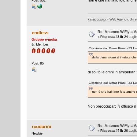
non è che hai fatto foto anche
Post: 552
katiacoppo.it - Web Agency, Siti e
Re: Antenne WiFly a 
endless
«
Risposta #3 il:
24 Lugli
Gruppo e-moka
Jr. Member
Citazione da: Omar Piani - 23 Lu
dalla dimensione si intuisce ch
Post: 85
di solito le omni in a/hiperla
Citazione da: Omar Piani - 23 Lu
non è che hai fatto foto anche d
Non preoccuparti, ti offusco 
Re: Antenne WiFly a 
rcodarini
«
Risposta #4 il:
26 Lugli
Newbie