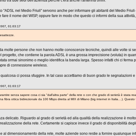
to tra due sedi dell'azienda perchè c'era anche l'antenna omni.
o "ADSL nel Medio Friuli" servono anche per informare gli abitanti del Medio Friuli
e fare il nome del WISP, oppure fare in modo che questo ci informi della sua attività
2007, 01:03:17
esattezze.
ati da molte persone che non hanno molte conoscenze tecniche, quindi alle volte si 
del progetto, che contiene la parola ADSL è una grossa imprecisione (voluta) in quan
ata ormai sinonimo o meglio identifica la banda larga. Spesso infatti chi ci ferma 
mpre di connessione wireless.
ualcosa ci possa sfuggire. In tal caso accettiamo di buon grado le segnalazioni e 
2007, 01:03:17
antire senza sapere cosa ci sia "dall'altra parte" della rete o con che grado di serietà è stata r
fibra ottica bidirezionale da 100 Mbps diretta al MIX di Milano (big internet in Italia....). Que
 delicato. Riguardo al grado di serietà ed alla qualità della realizzazione è molto d
realizzazione della rete. Certamente si capisce invece il grado di disponibilità degli
 al dimensionamento della rete, molte aziende sono restie a fornire qualunque inf