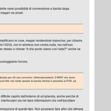
 delle varie possibilità di connessione a banda larga
, magari via email.
semplificano le cose, magari rendendole imprecise, per chiarire
to l'ADSL con in wireless non centra nulla, ma nell'uso
per strada ci chiede "A che punto siamo con l'adsl?" anche se
correggiamo l'errore.
ealizzata per ciò che concerne i dimensionamenti. Il WISP che serve
sto vuol dire che molto spesso la banda minima è prossima al PCR, ad
ifficile capirlo dall'esterno di un'azienda, anche perchè di
 interlocutori sia nel dare informazioni che nell'ascoltare
ormazione di questo tipo. Non possiamo fare altro che stimare