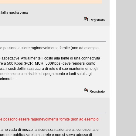
della nostra zona.
Registrato
i che possono essere ragionevolmente fornite (non ad esempio
 aspettative. Attualmente il costo alla fonte di una connettività
 sempre a 500 Kbps (PCR=MCR=500Kbps) deve rendersi conto
, i costi dell'infrastruttura di rete e il suo mantenimento, gli
non lo sono con rischio di spegnimento e tanti saluti agli
imordi.....
Registrato
i che possono essere ragionevolmente fornite (non ad esempio
a ne vada di mezzo la sicurezza nazionale a.. conoscerla. e
ro per publiccizare la sua rete e non si serva adesso di