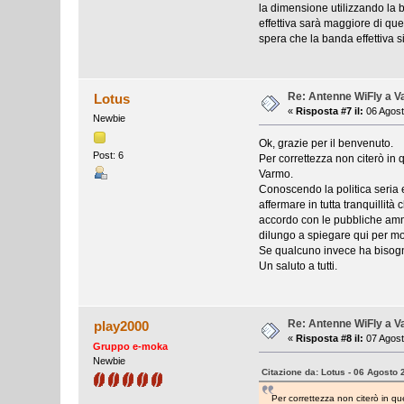
la dimensione utilizzando la
effettiva sarà maggiore di que
spera che la banda effettiva s
Re: Antenne WiFly a 
Lotus
«
Risposta #7 il:
06 Agost
Newbie
Ok, grazie per il benvenuto.
Post: 6
Per correttezza non citerò in
Varmo.
Conoscendo la politica seria 
affermare in tutta tranquillità
accordo con le pubbliche ammi
dilungo a spiegare qui per mot
Se qualcuno invece ha bisogn
Un saluto a tutti.
Re: Antenne WiFly a 
play2000
«
Risposta #8 il:
07 Agost
Gruppo e-moka
Newbie
Citazione da: Lotus - 06 Agosto 
Per correttezza non citerò in q