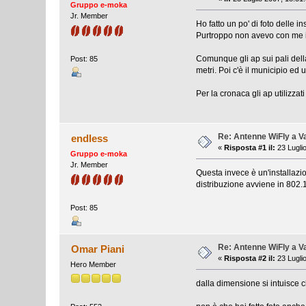
Gruppo e-moka
Jr. Member
Ho fatto un po' di foto delle 
Purtroppo non avevo con me il 
Comunque gli ap sui pali della
Post: 85
metri. Poi c'è il municipio ed 
Per la cronaca gli ap utilizzat
Re: Antenne WiFly a 
endless
«
Risposta #1 il:
23 Lugli
Gruppo e-moka
Jr. Member
Questa invece è un'installazi
distribuzione avviene in 802.
Post: 85
Re: Antenne WiFly a 
Omar Piani
«
Risposta #2 il:
23 Lugli
Hero Member
dalla dimensione si intuisce 