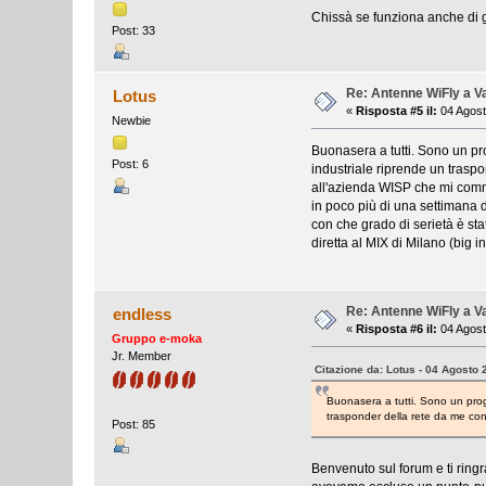
Chissà se funziona anche di 
Post: 33
Re: Antenne WiFly a 
Lotus
«
Risposta #5 il:
04 Agost
Newbie
Buonasera a tutti. Sono un pro
Post: 6
industriale riprende un traspo
all'azienda WISP che mi commi
in poco più di una settimana d
con che grado di serietà è st
diretta al MIX di Milano (big 
Re: Antenne WiFly a 
endless
«
Risposta #6 il:
04 Agost
Gruppo e-moka
Jr. Member
Citazione da: Lotus - 04 Agosto 
Buonasera a tutti. Sono un proge
trasponder della rete da me co
Post: 85
Benvenuto sul forum e ti ring