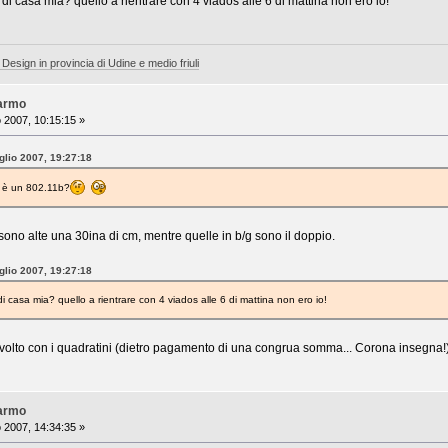
 di casa mia? quello a rientrare con 4 viados alle 6 di mattina non ero io!
 Design in provincia di Udine e medio friuli
Varmo
o 2007, 10:15:15 »
glio 2007, 19:27:18
e è un 802.11b?
n sono alte una 30ina di cm, mentre quelle in b/g sono il doppio.
glio 2007, 19:27:18
i casa mia? quello a rientrare con 4 viados alle 6 di mattina non ero io!
il volto con i quadratini (dietro pagamento di una congrua somma... Corona insegna!
Varmo
o 2007, 14:34:35 »