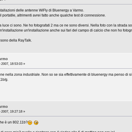
installazioni delle antenne WiFly di Bluenergy a Varmo.
portatile, altrimenti avrei fatto anche qualche test di connessione.
 luce ci sono. Ne ho fotografati 2 ma ce ne sono diversi. Nella foto con la strada so
un'installazione un'installazione anche sui fari del campo di calcio che non ho fotogr
i sono della RayTalk.
Varmo
o 2007, 18:53:03 »
one nella zona industriale. Non so se sia effettivamente di bluenergy ma penso di si
11b/g.
Varmo
o 2007, 19:27:18 »
che è un 802.11b?