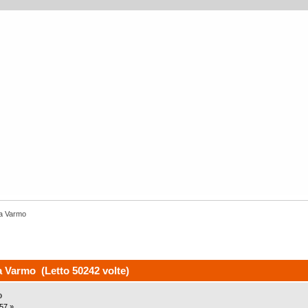
 a Varmo
 Varmo (Letto 50242 volte)
o
:57 »