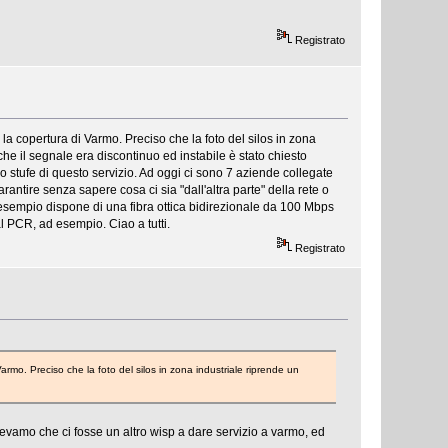
Registrato
 la copertura di Varmo. Preciso che la foto del silos in zona
he il segnale era discontinuo ed instabile è stato chiesto
 stufe di questo servizio. Ad oggi ci sono 7 aziende collegate
antire senza sapere cosa ci sia "dall'altra parte" della rete o
esempio dispone di una fibra ottica bidirezionale da 100 Mbps
al PCR, ad esempio. Ciao a tutti.
Registrato
armo. Preciso che la foto del silos in zona industriale riprende un
evamo che ci fosse un altro wisp a dare servizio a varmo, ed