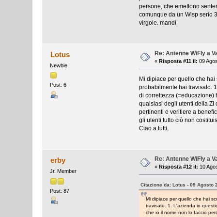
persone, che emettono sente
comunque da un Wisp serio 
virgole. mandi
Re: Antenne WiFly a 
Lotus
«
Risposta #11 il:
09 Agos
Newbie
Mi dipiace per quello che hai 
Post: 6
probabilmente hai travisato. 1
di correttezza (=educazione) 
qualsiasi degli utenti della ZI
pertinenti e veritiere a benef
gli utenti tutto ciò non costi
Ciao a tutti.
Re: Antenne WiFly a 
erby
«
Risposta #12 il:
10 Agos
Jr. Member
Citazione da: Lotus - 09 Agosto 
Post: 87
Mi dipiace per quello che hai sc
travisato. 1. L'azienda in quest
che io il nome non lo faccio pe