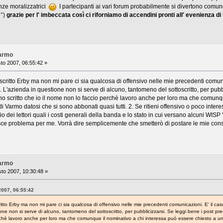
nze moralizzatrici
I partecipanti ai vari forum probabilmente si divertono comun
3°)
grazie per l' imbeccata così ci riforniamo di accendini pronti
all' evenienza d
Varmo
to 2007, 06:55:42 »
scritto Erby ma non mi pare ci sia qualcosa di offensivo nelle mie precedenti comunica
. L'azienda in questione non si serve di alcuno, tantomeno del sottoscritto, per pub
ho scritto che io il nome non lo faccio perchè lavoro anche per loro ma che comunq
 di Varmo datosi che si sono abbonati quasi tutti. 2. Se ritieni offensivo o poco intere
icio dei lettori quali i costi generali della banda e lo stato in cui versano alcuni W
tuisce problema per me. Vorrà dire semplicemente che smetterò di postare le mie con
Varmo
to 2007, 10:30:48 »
2007, 06:55:42
ritto Erby ma non mi pare ci sia qualcosa di offensivo nelle mie precedenti comunicazioni. E' il caso
ione non si serve di alcuno, tantomeno del sottoscritto, per pubblicizzarsi. Se leggi bene i post pr
rchè lavoro anche per loro ma che comunque il nominativo a chi interessa può essere chiesto a uno