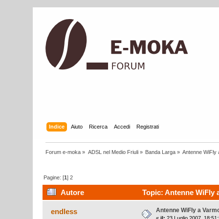
Indice
Aiuto
Ricerca
Accedi
Registrati
Forum e-moka
»
ADSL nel Medio Friuli
»
Banda Larga
»
Antenne WiFly
Pagine: [
1
]
2
Autore
Topic: Antenne WiFly a
Antenne WiFly a Varm
endless
«
il:
23 Luglio 2007, 18:51