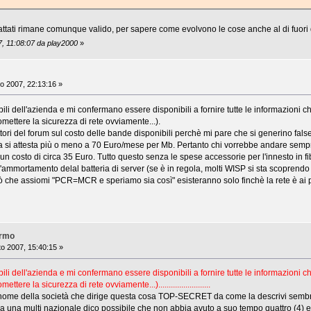
ntattati rimane comunque valido, per sapere come evolvono le cose anche al di fuori 
7, 11:08:07 da play2000
»
o 2007, 22:13:16 »
bili dell'azienda e mi confermano essere disponibili a fornire tutte le informazion
ettere la sicurezza di rete ovviamente...).
lettori del forum sul costo delle bande disponibili perchè mi pare che si generino false
ttica si attesta più o meno a 70 Euro/mese per Mb. Pertanto chi vorrebbe andare
n costo di circa 35 Euro. Tutto questo senza le spese accessorie per l'innesto in fibra
l'ammortamento delal batteria di server (se è in regola, molti WISP si sta scoprendo 
iò che assiomi "PCR=MCR e speriamo sia così" esisteranno solo finchè la rete è ai pr
armo
o 2007, 15:40:15 »
bili dell'azienda e mi confermano essere disponibili a fornire tutte le informazion
re la sicurezza di rete ovviamente...).........................
l nome della società che dirige questa cosa TOP-SECRET da come la descrivi sembr
a una multi nazionale dico possibile che non abbia avuto a suo tempo quattro (4) eu