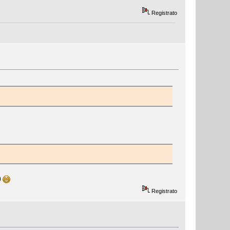
Registrato
)
Registrato