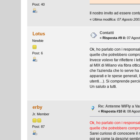
Post: 40
Il nostro invito ad essere co
«
Ultima modifica: 07 Agosto 200
Contatti
Lotus
«
Risposta #9 il:
07 Agost
Newbie
Ok, ho parlato con i responsa
Post: 6
quelle che potrebbero comprom
Invece volevo far riflettere i 
al MIX di Milano via fibra o
che l'azienda che lo serve ha u
apparati e le spese generali, 
utenti....). Si comprende perc
Un saluto a tutti.
Re: Antenne WiFly a V
erby
«
Risposta #10 il:
08 Agost
Jr. Member
Ok, ho parlato con i responsa
Post: 87
quelle che potrebbero compromette
Sarei curioso di conoscere i
poi se come la descrivi sembr