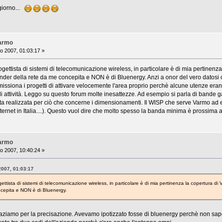
giorno...
Varmo
o 2007, 01:03:17 »
gettista di sistemi di telecomunicazione wireless, in particolare è di mia pertinenza
nder della rete da me concepita e NON è di Bluenergy. Anzi a onor del vero datosi c
ssiona i progetti di attivare velocemente l'area proprio perchè alcune utenze erano
i attività. Leggo su questo forum molte inesattezze. Ad esempio si parla di bande gar
ata realizzata per ciò che concerne i dimensionamenti. Il WISP che serve Varmo ad 
internet in Italia....). Questo vuol dire che molto spesso la banda minima è prossima 
Varmo
o 2007, 10:40:24 »
2007, 01:03:17
ttista di sistemi di telecomunicazione wireless, in particolare è di mia pertinenza la copertura di V
ncepita e NON è di Bluenergy.
raziamo per la precisazione. Avevamo ipotizzato fosse di bluenergy perchè non sap