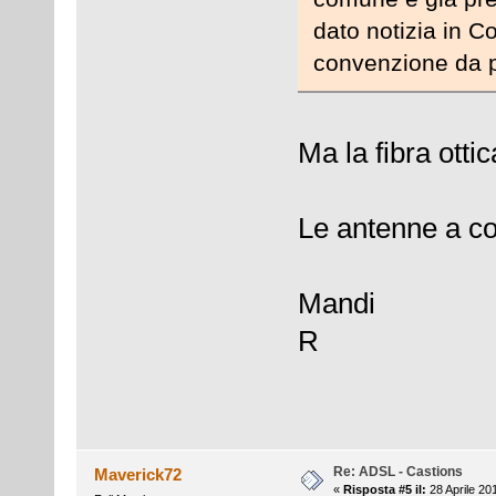
dato notizia in Co
convenzione da p
Ma la fibra otti
Le antenne a 
Mandi
R
Re: ADSL - Castions
Maverick72
«
Risposta #5 il:
28 Aprile 20