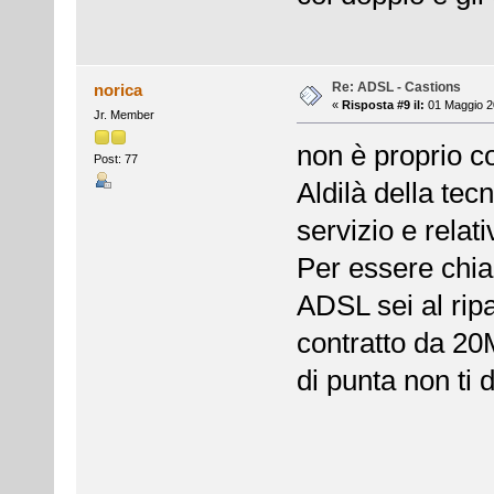
Re: ADSL - Castions
norica
«
Risposta #9 il:
01 Maggio 20
Jr. Member
non è proprio co
Post: 77
Aldilà della tec
servizio e relati
Per essere chia
ADSL sei al rip
contratto da 20M
di punta non ti d