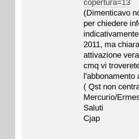
copertura=13
(Dimenticavo no
per chiedere inf
indicativamente
2011, ma chiara
attivazione vera
cmq vi troveret
l'abbonamento 
( Qst non centra
Mercurio/Ermes
Saluti
Cjap