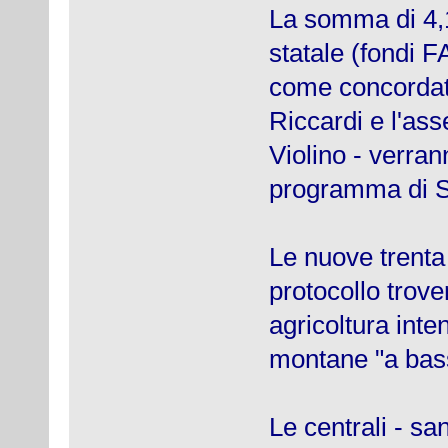
La somma di 4,1
statale (fondi F
come concordato
Riccardi e l'ass
Violino - verran
programma di S
Le nuove trenta 
protocollo trove
agricoltura inte
montane "a bas
Le centrali - sa