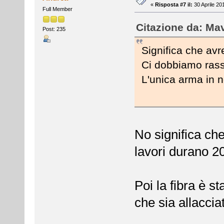
«
Risposta #7 il:
30 Aprile 20
Full Member
Citazione da: Mav
Post: 235
Significa che avre
Ci dobbiamo rasse
L'unica arma in n
No significa ch
lavori durano 20 
Poi la fibra è s
che sia allaccia