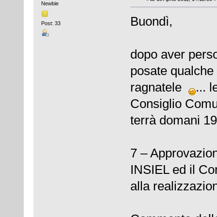
Newbie
Buondì,
Post: 33
dopo aver perso 
posate qualche 
ragnatele
... 
Consiglio Comu
terrà domani 19
7 – Approvazion
INSIEL ed il Co
alla realizzazio