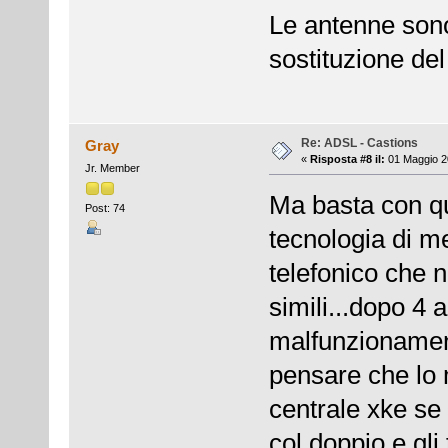
Le antenne sono 
sostituzione del
Re: ADSL - Castions
Gray
«
Risposta #8 il:
01 Maggio 20
Jr. Member
Ma basta con que
Post: 74
tecnologia di me
telefonico che n
simili...dopo 4 a
malfunzionament
pensare che lo 
centrale xke se
col doppio e gli