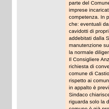
parte del Comune
imprese incaricat
competenza. In p
che: eventuali dan
cavidotti di pro
addebitati dalla S
manutenzione sull
la normale dilige
Il Consigliere An
richiesta di conv
comune di Castio
rispetto ai comun
in appalto è previs
Sindaco chiarisce
riguarda solo la d
comune è già prev