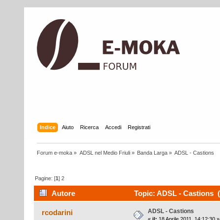
Indice
Aiuto
Ricerca
Accedi
Registrati
Forum e-moka
»
ADSL nel Medio Friuli
»
Banda Larga
»
ADSL - Castions
Pagine: [
1
]
2
Autore
Topic: ADSL - Castions (
ADSL - Castions
rcodarini
«
il:
18 Aprile 2011, 14:12:30 »