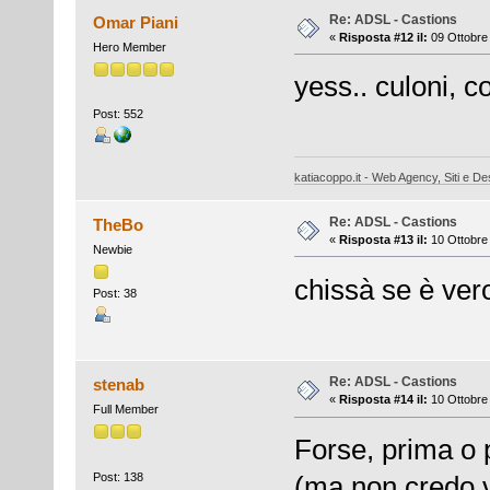
Re: ADSL - Castions
Omar Piani
«
Risposta #12 il:
09 Ottobre 
Hero Member
yess.. culoni, 
Post: 552
katiacoppo.it - Web Agency, Siti e Des
Re: ADSL - Castions
TheBo
«
Risposta #13 il:
10 Ottobre 
Newbie
chissà se è ver
Post: 38
Re: ADSL - Castions
stenab
«
Risposta #14 il:
10 Ottobre 
Full Member
Forse, prima o 
Post: 138
(ma non credo v