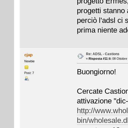
progetto Ermes,
progetti stanno
perciò l'adsl ci
prima niente ade
Re: ADSL - Castions
cjap
«
Risposta #11 il:
08 Ottobre 
Newbie
Buongiorno!
Post: 7
Cercate Castions
attivazione "dic-
http://www.whole
bin/wholesale.