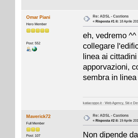
Re: ADSL - Castions
Omar Piani
«
Risposta #1 il:
18 Aprile 20
Hero Member
eh, vedremo ^^ 
Post: 552
collegare l'edif
linea ai cittadin
apporvazioni, co
sembra in linea 
katiacoppo.it - Web Agency, Siti e Des
Re: ADSL - Castions
Maverick72
«
Risposta #2 il:
19 Aprile 20
Full Member
Non dipende dal
Post: 107