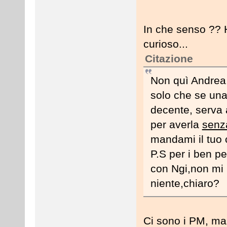
In che senso ??
curioso...
Citazione
Non quì Andrea,
solo che se un
decente, serva a
per averla
senz
mandami il tuo c
P.S per i ben p
con Ngi,non mi
niente,chiaro?
Ci sono i PM, ma