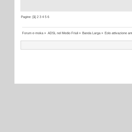
Pagine: [
1
]
2
3
4
5
6
Forum e-moka
»
ADSL nel Medio Friuli
»
Banda Larga
»
Eolo attivazione a