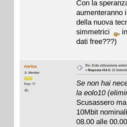
Con la speranza
aumenteranno il
della nuova te
simmetrici
, i
dati free???)
Re: Eolo attivazione ante
norica
«
Risposta #14 il:
19 Settemb
Jr. Member
Se non hai nece
Post: 77
la eolo10 (elim
Scusassero ma..
10Mbit nominali 
08.00 alle 00.00