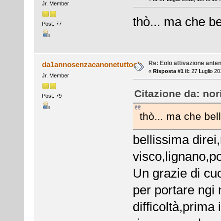
Jr. Member
thò... ma che be
Post: 77
Re: Eolo attivazione ante
da1annosenzacanonetuttook
«
Risposta #1 il:
27 Luglio 20
Jr. Member
Citazione da: nor
Post: 79
thò... ma che bel
bellissima direi
visco,lignano,p
Un grazie di cuo
per portare ngi 
difficoltà,prima