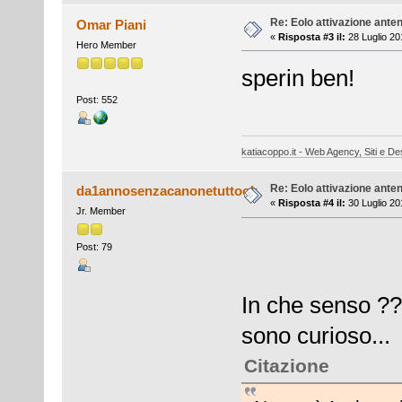
Re: Eolo attivazione ante
Omar Piani
«
Risposta #3 il:
28 Luglio 20
Hero Member
sperin ben!
Post: 552
katiacoppo.it - Web Agency, Siti e Des
Re: Eolo attivazione ante
da1annosenzacanonetuttook
«
Risposta #4 il:
30 Luglio 20
Jr. Member
Post: 79
In che senso ?
sono curioso...
Citazione