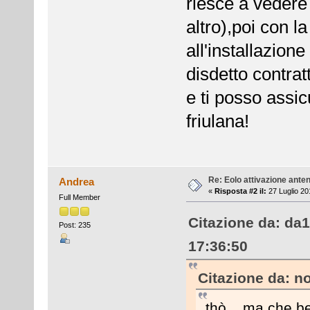
riesce a vedere 
altro),poi con 
all'installazion
disdetto contrat
e ti posso assic
friulana!
Re: Eolo attivazione ante
Andrea
«
Risposta #2 il:
27 Luglio 20
Full Member
Citazione da: da
Post: 235
17:36:50
Citazione da: no
thò... ma che be