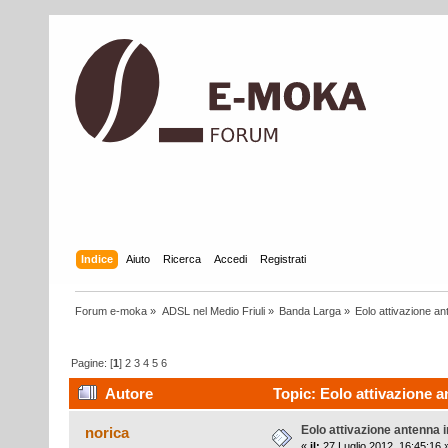
Indice
Aiuto
Ricerca
Accedi
Registrati
Forum e-moka
»
ADSL nel Medio Friuli
»
Banda Larga
»
Eolo attivazione a
Pagine: [
1
]
2
3
4
5
6
Autore
Topic: Eolo attivazione a
Eolo attivazione antenna 
norica
«
il:
27 Luglio 2012, 16:45:16 