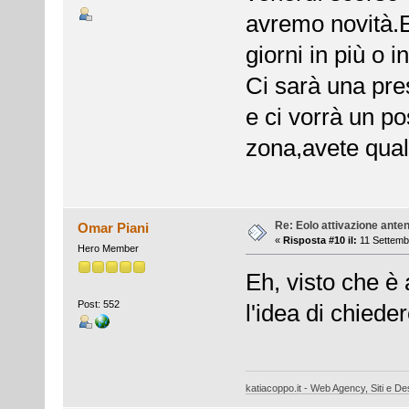
avremo novità.E
giorni in più o 
Ci sarà una pres
e ci vorrà un p
zona,avete qua
Re: Eolo attivazione ante
Omar Piani
«
Risposta #10 il:
11 Settemb
Hero Member
Eh, visto che è
Post: 552
l'idea di chiede
katiacoppo.it - Web Agency, Siti e Des