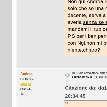
Non quì Andrea,r
solo che se una
decente, serva a t
averla
senza se 
mandami il tuo cel
P.S per i ben pe
con Ngi,non mi p
niente,chiaro?
Re: Eolo attivazione ante
Andrea
«
Risposta #5 il:
31 Luglio 20
Full Member
Citazione da: da
Post: 235
20:34:45