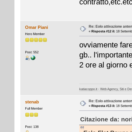
contratto,etc.etc
Re: Eolo attivazione ante
Omar Piani
«
Risposta #12 il:
18 Settemb
Hero Member
ovviamente fare
Post: 552
gb.. l'importan
2 ore al giorno
katiacoppo.it - Web Agency, Siti e Des
Re: Eolo attivazione ante
stenab
«
Risposta #13 il:
18 Settemb
Full Member
Citazione da: nor
Post: 138