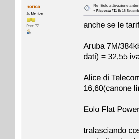
Re: Eolo attivazione ante
norica
«
Risposta #11 il:
18 Settembr
Jr. Member
anche se le tari
Post: 77
Aruba 7M/384kbi
dati) = 32,55 iv
Alice di Teleco
16,60(canone li
Eolo Flat Power
tralasciando cos