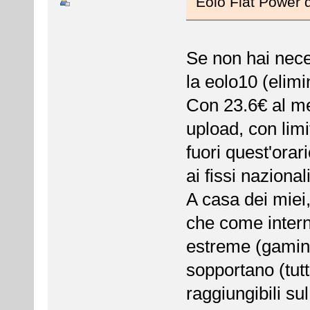
Eolo Flat Power 
Se non hai nece
la eolo10 (elim
Con 23.6€ al me
upload, con limi
fuori quest'orar
ai fissi nazional
A casa dei miei
che come intern
estreme (gaming
sopportano (tutt
raggiungibili sul