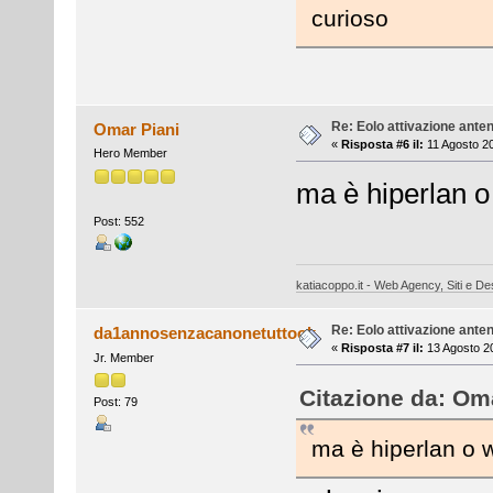
curioso
Re: Eolo attivazione ante
Omar Piani
«
Risposta #6 il:
11 Agosto 20
Hero Member
ma è hiperlan 
Post: 552
katiacoppo.it - Web Agency, Siti e Des
Re: Eolo attivazione ante
da1annosenzacanonetuttook
«
Risposta #7 il:
13 Agosto 20
Jr. Member
Citazione da: Oma
Post: 79
ma è hiperlan o 