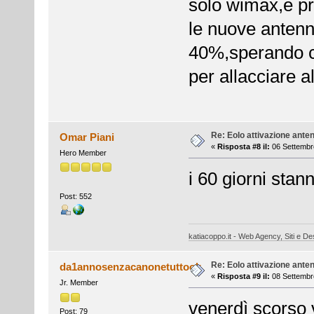
solo wimax,e p
le nuove antenne
40%,sperando ch
per allacciare al
Re: Eolo attivazione ante
Omar Piani
«
Risposta #8 il:
06 Settembre
Hero Member
i 60 giorni stan
Post: 552
katiacoppo.it - Web Agency, Siti e Des
Re: Eolo attivazione ante
da1annosenzacanonetuttook
«
Risposta #9 il:
08 Settembre
Jr. Member
venerdì scorso v
Post: 79