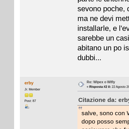
sevono poche, d
ma ne devi mett
installarle, e l
sarebbe un casin
abitano un po is
dubbi...
Re: Wipex o Wifly
erby
«
Risposta #2 il:
22 Agosto 20
Jr. Member
Citazione da: erb
Post: 87
salve, sono con W
dopo posso sempr