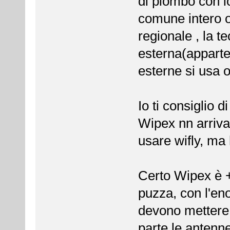
di piombo con lo
comune intero o
regionale , la t
esterna(apparte
esterne si usa 
Io ti consiglio 
Wipex nn arriva 
usare wifly, ma 
Certo Wipex è +
puzza, con l'eno
devono mettere
parte le antenn