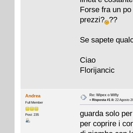
Forse fra un po
prezzi?
??
Se sapete qualc
Ciao
Florijancic
Re: Wipex o Wifly
Andrea
«
Risposta #1 il:
22 Agosto 20
Full Member
guarda solo per 
Post: 235
per coprire i co