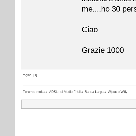
me....ho 30 per
Ciao
Grazie 1000
Pagine: [
1
]
Forum e-moka
»
ADSL nel Medio Friuli
»
Banda Larga
»
Wipex o Wifly