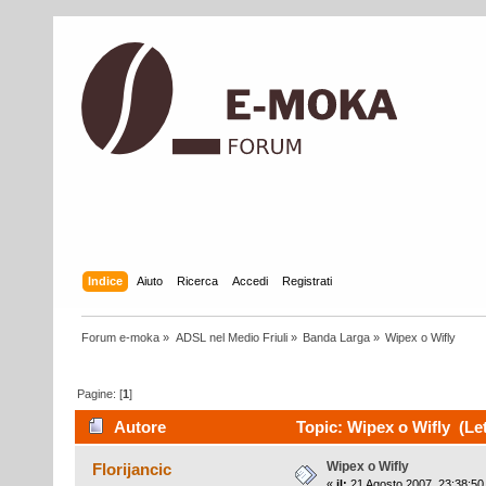
Indice
Aiuto
Ricerca
Accedi
Registrati
Forum e-moka
»
ADSL nel Medio Friuli
»
Banda Larga
»
Wipex o Wifly
Pagine: [
1
]
Autore
Topic: Wipex o Wifly (Let
Wipex o Wifly
Florijancic
«
il:
21 Agosto 2007, 23:38:50