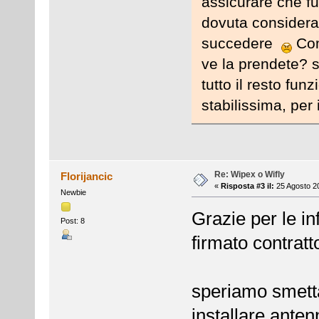
assicurare che f
dovuta consider
succedere
Com
ve la prendete? s
tutto il resto fu
stabilissima, per 
Re: Wipex o Wifly
Florijancic
«
Risposta #3 il:
25 Agosto 20
Newbie
Grazie per le inf
Post: 8
firmato contratto
speriamo smetta
installare anten