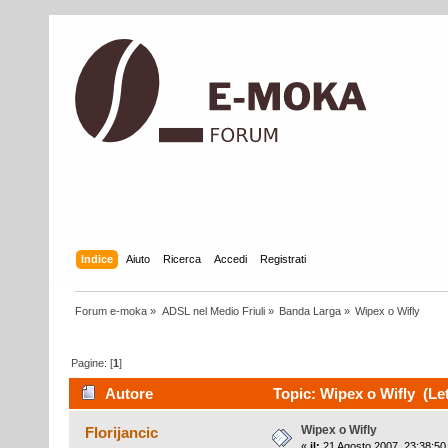
Indice
Aiuto
Ricerca
Accedi
Registrati
Forum e-moka
»
ADSL nel Medio Friuli
»
Banda Larga
»
Wipex o Wifly
Pagine: [
1
]
Autore
Topic: Wipex o Wifly (Let
Wipex o Wifly
Florijancic
«
il:
21 Agosto 2007, 23:38:50