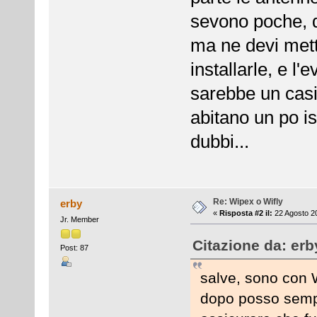
sevono poche, d
ma ne devi mett
installarle, e l
sarebbe un casin
abitano un po is
dubbi...
Re: Wipex o Wifly
erby
«
Risposta #2 il:
22 Agosto 20
Jr. Member
Citazione da: erb
Post: 87
salve, sono con W
dopo posso sempr