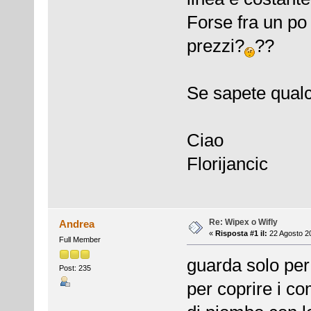
Forse fra un po
prezzi?
??
Se sapete qualc
Ciao
Florijancic
Re: Wipex o Wifly
Andrea
«
Risposta #1 il:
22 Agosto 20
Full Member
guarda solo per 
Post: 235
per coprire i co