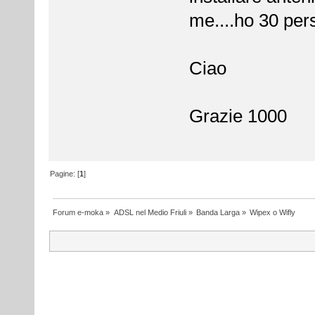
me....ho 30 per
Ciao
Grazie 1000
Pagine: [
1
]
Forum e-moka
»
ADSL nel Medio Friuli
»
Banda Larga
»
Wipex o Wifly