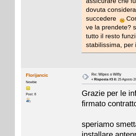
assicurare che f
dovuta consider
succedere
Com
ve la prendete? s
tutto il resto fu
stabilissima, per 
Re: Wipex o Wifly
Florijancic
«
Risposta #3 il:
25 Agosto 20
Newbie
Grazie per le inf
Post: 8
firmato contratto
speriamo smetta
installare anten