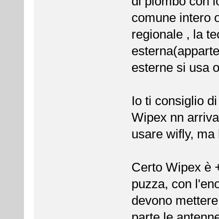
di piombo con lo
comune intero o
regionale , la t
esterna(apparte
esterne si usa 
Io ti consiglio 
Wipex nn arriva 
usare wifly, ma 
Certo Wipex è +
puzza, con l'eno
devono mettere
parte le antenn