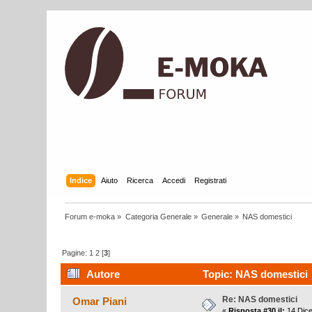
Indice
Aiuto
Ricerca
Accedi
Registrati
Forum e-moka
»
Categoria Generale
»
Generale
»
NAS domestici
Pagine:
1
2
[
3
]
Autore
Topic: NAS domestici (
Re: NAS domestici
Omar Piani
«
Risposta #30 il:
14 Dice