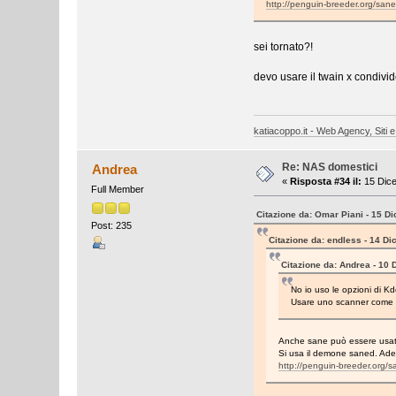
http://penguin-breeder.org/san
sei tornato?!
devo usare il twain x condivi
katiacoppo.it - Web Agency, Siti e
Re: NAS domestici
Andrea
«
Risposta #34 il:
15 Dice
Full Member
Citazione da: Omar Piani - 15 D
Post: 235
Citazione da: endless - 14 D
Citazione da: Andrea - 10
No io uso le opzioni di Kd
Usare uno scanner come se
Anche sane può essere usato i
Si usa il demone saned. Ades
http://penguin-breeder.org/