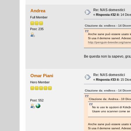
Re: NAS domestici
Andrea
«
Risposta #32 il:
14 Dice
Full Member
Citazione da: endless - 14 Dice
Post: 235
Anche sane può essere usato in r
Si usa il demone saned. Adesso 
http://penguin-breeder.org/san
Be questa non la sapevo, grazi
Re: NAS domestici
Omar Piani
«
Risposta #33 il:
15 Dice
Hero Member
Citazione da: endless - 14 Dice
Citazione da: Andrea - 10 Di
Post: 552
No io uso le opzioni di Kde(k
Usare uno scanner come se fo
Anche sane può essere usato in r
Si usa il demone saned. Adesso 