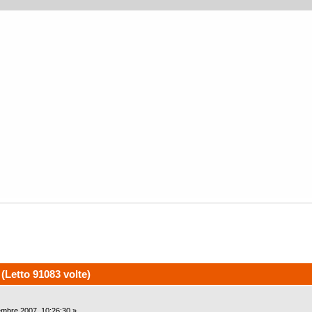
Letto 91083 volte)
mbre 2007, 10:26:30 »