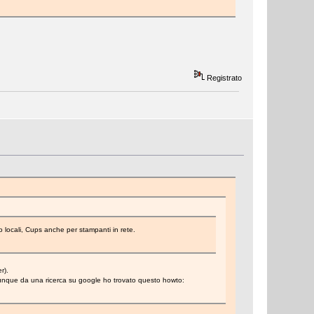
Registrato
o locali, Cups anche per stampanti in rete.
r).
omunque da una ricerca su google ho trovato questo howto: