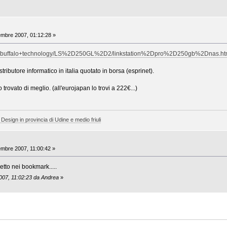
mbre 2007, 01:12:28 »
hede/buffalo+technology/LS%2D250GL%2D2/linkstation%2Dpro%2D250gb%2Dnas.h
stributore informatico in italia quotato in borsa (esprinet).
rovato di meglio. (all'eurojapan lo trovi a 222€...)
 Design in provincia di Udine e medio friuli
mbre 2007, 11:00:42 »
metto nei bookmark.....
007, 11:02:23 da Andrea
»