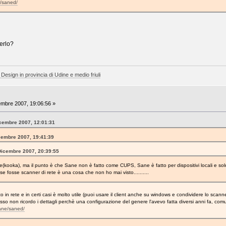
e/saned/
derlo?
 Design in provincia di Udine e medio friuli
mbre 2007, 19:06:56 »
icembre 2007, 12:01:31
icembre 2007, 19:41:39
 Dicembre 2007, 20:39:55
e(kooka), ma il punto è che Sane non è fatto come CUPS, Sane è fatto per dispositivi locali e sol
 fosse scanner di rete è una cosa che non ho mai visto..........
n rete e in certi casi è molto utile (puoi usare il client anche su windows e condividere lo scanne
so non ricordo i dettagli perchè una configurazione del genere l'avevo fatta diversi anni fa, c
sane/saned/