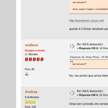
sei tornato?!
devo usare il twain x condivider
http://sanetwain.ozuzo.net/
questo è il Driver windows per
Re: NAS domestici
endless
«
Risposta #35 il:
19 Dice
Gruppo e-moka
Jr. Member
Citazione da: Omar Piani - 15 D
sei tornato?!
Post: 85
No, ma anche qua arriva Inte
Re: NAS domestici
Andrea
«
Risposta #36 il:
25 Dice
Full Member
Omar per curiosità che versi
Post: 235