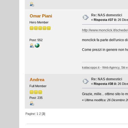
Re: NAS domestici
Omar Piani
«
Risposta #37 il:
26 Dice
Hero Member
http://www.monclick.it/sc
monclick fa parte dell'unico di
Post: 552
Come prezzi in genere non ho t
katiacoppo.it - Web Agency, Siti e
Re: NAS domestici
Andrea
«
Risposta #38 il:
26 Dice
Full Member
Grazie, mille... ottimo sito lo 
Post: 235
«
Ultima modifica: 26 Dicembre 2
Pagine:
1
2
[
3
]