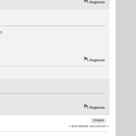
Registrato
tm
Registrato
Registrato
STAMPA
« precedente
successivo »