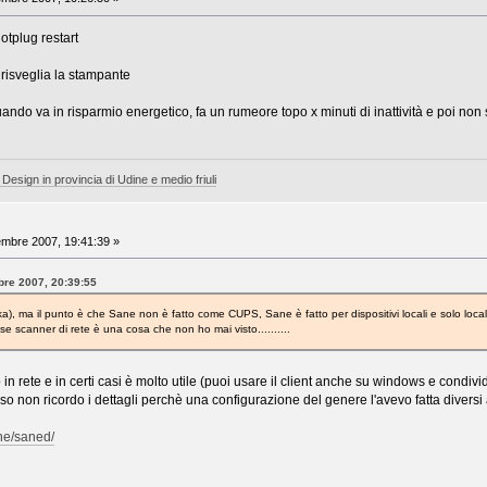
hotplug restart
 risveglia la stampante
uando va in risparmio energetico, fa un rumeore topo x minuti di inattività e poi non
 Design in provincia di Udine e medio friuli
mbre 2007, 19:41:39 »
bre 2007, 20:39:55
a), ma il punto è che Sane non è fatto come CUPS, Sane è fatto per dispositivi locali e solo loca
 scanner di rete è una cosa che non ho mai visto..........
 rete e in certi casi è molto utile (puoi usare il client anche su windows e condivi
o non ricordo i dettagli perchè una configurazione del genere l'avevo fatta divers
ne/saned/