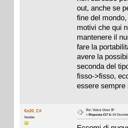
out, anche se pe
fine del mondo,
motivi che qui 
mantenere il nu
fare la portabil
avere la possibi
seconda del tipo
fisso->fisso, ec
essere sempre r
Re: Voice Over IP
€n20_C#
«
Risposta #17 il:
04 Dicembr
Newbie
Eccomi di nuovo