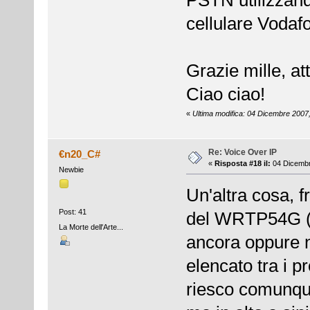
cellulare Vodaf
Grazie mille, a
Ciao ciao!
«
Ultima modifica: 04 Dicembre 2007
Re: Voice Over IP
€n20_C#
«
Risposta #18 il:
04 Dicembr
Newbie
Un'altra cosa, f
Post: 41
del WRTP54G (c
La Morte dell'Arte...
ancora oppure n
elencato tra i p
riesco comunque