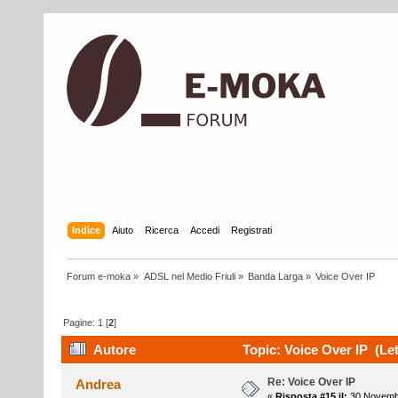
Indice
Aiuto
Ricerca
Accedi
Registrati
Forum e-moka
»
ADSL nel Medio Friuli
»
Banda Larga
»
Voice Over IP
Pagine:
1
[
2
]
Autore
Topic: Voice Over IP (Let
Re: Voice Over IP
Andrea
«
Risposta #15 il:
30 Novembr