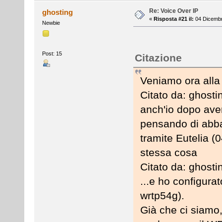
Re: Voice Over IP
ghosting
«
Risposta #21 il:
04 Dicembr
Newbie
Post: 15
Citazione
Veniamo ora alla 
Citato da: ghost
anch'io dopo ave
pensando di abb
tramite Eutelia (0
stessa cosa
Citato da: ghost
...e ho configurat
wrtp54g).
Già che ci siamo,