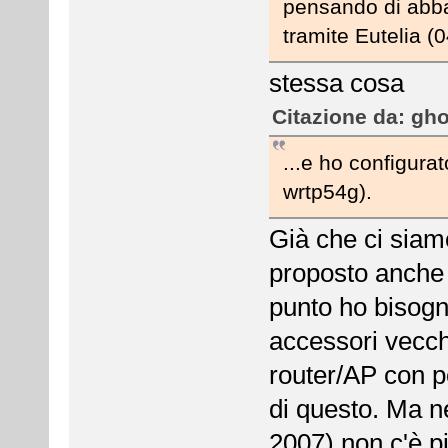
pensando di abb
tramite Eutelia (0
stessa cosa
Citazione da: gho
...e ho configurat
wrtp54g).
Già che ci siam
proposto anche
punto ho bisogno
accessori vecchi
router/AP con p
di questo. Ma ne
2007) non c'è più