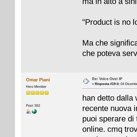
ma in alto a sini
"Product is no l
Ma che signific
che poteva serv
Re: Voice Over IP
Omar Piani
«
Risposta #19 il:
04 Dicembr
Hero Member
han detto dalla 
Post: 552
recente nuova i
puoi sperare di
online. cmq tro