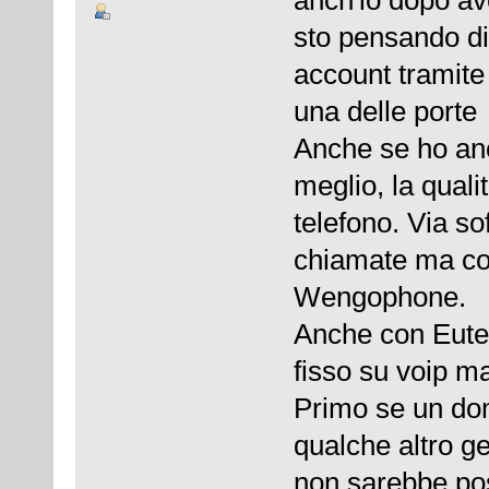
anch'io dopo av
sto pensando d
account tramite
una delle porte 
Anche se ho anc
meglio, la qual
telefono. Via s
chiamate ma com
Wengophone.
Anche con Euteli
fisso su voip ma
Primo se un dom
qualche altro ge
non sarebbe pos