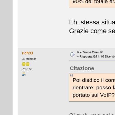
90% del totale e
Eh, stessa situa
Grazie come s
Re: Voice Over IP
rich93
«
Risposta #24 il:
05 Dicembr
Jr. Member
Citazione
Post: 58
Poi disdico il co
rientrare: posso 
portato sul VoIP?