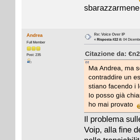
sbarazzarme
Re: Voice Over IP
Andrea
«
Risposta #22 il:
04 Dicembr
Full Member
Citazione da: €n
Post: 235
Ma Andrea, ma se
contraddire un e
stiano facendo i l
Io posso già chi
ho mai provato
Il problema sul
Voip, alla fine 