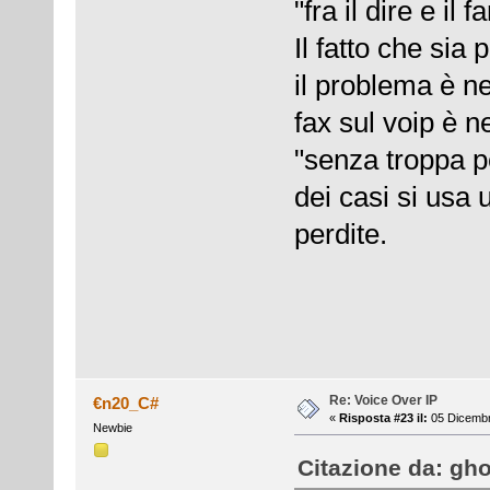
"fra il dire e il
Il fatto che sia 
il problema è ne
fax sul voip è 
"senza troppa pe
dei casi si usa
perdite.
Re: Voice Over IP
€n20_C#
«
Risposta #23 il:
05 Dicembr
Newbie
Citazione da: gho