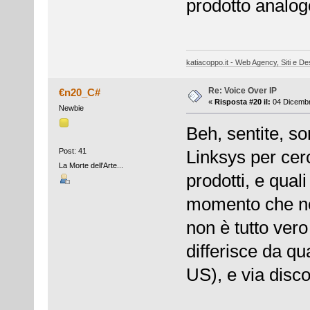
prodotto analog
katiacoppo.it - Web Agency, Siti e Des
Re: Voice Over IP
€n20_C#
«
Risposta #20 il:
04 Dicembr
Newbie
Beh, sentite, so
Post: 41
Linksys per cerc
La Morte dell'Arte...
prodotti, e quali
momento che non 
non è tutto vero
differisce da qua
US), e via disc