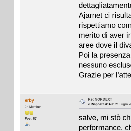
dettagliatament
Ajarnet ci risul
rispettiamo come
merito di aver i
aree dove il div
Poi la presenza 
nessuno esclus
Grazie per l'at
Re: NORDEXT
erby
«
Risposta #14 il:
21 Luglio 2
Jr. Member
salve, mi stò c
Post: 87
performance, che