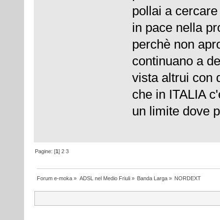
pollai a cercare 
in pace nella p
perchè non ap
continuano a de
vista altrui co
che in ITALIA c
un limite dove p
Pagine: [
1
]
2
3
Forum e-moka
»
ADSL nel Medio Friuli
»
Banda Larga
»
NORDEXT