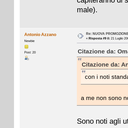
male).
Re: NUOVA PROMOZION
Antonio Azzano
«
Risposta #9 il:
21 Luglio 20
Newbie
Citazione da: Oma
Post: 20
Citazione da: A
con i noti stand
a me non sono n
Sono noti agli ut