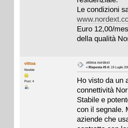
Le condizioni sa
www.nordext.c
Euro 12,00/mese
della qualità No
ottima nordext
vittoa
«
Risposta #5 il:
19 Luglio 20
Newbie
Ho visto da un 
Post: 4
connettività No
Stabile e poten
con il segnale.
aziende che usa