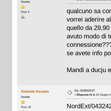
Newbie
qualcuno sa come
Post: 5
vorrei aderire a
quello da 29,90 
avuto modo di t
connessione??
se avete info 
Mandi a ducju e
Re: NORDEXT
Antonio Azzano
«
Risposta #1 il:
02 Giugno 2
Newbie
NordExt/043242
Post: 20