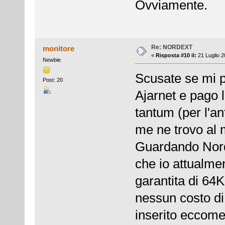
Ovviamente.
Re: NORDEXT
monitore
«
Risposta #10 il:
21 Luglio 2
Newbie
Scusate se mi p
Post: 20
Ajarnet e pago 
tantum (per l'a
me ne trovo al 
Guardando Nord
che io attualm
garantita di 64K
nessun costo di
inserito eccome)