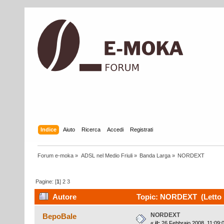
Indice
Aiuto
Ricerca
Accedi
Registrati
Forum e-moka
»
ADSL nel Medio Friuli
»
Banda Larga
»
NORDEXT
Pagine: [
1
]
2
3
Autore
Topic: NORDEXT (Letto 1
NORDEXT
BepoBale
«
il:
26 Febbraio 2008, 11:09: