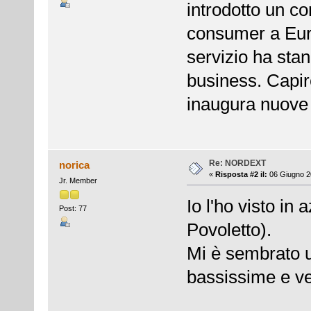
introdotto un c
consumer a Eur
servizio ha stan
business. Capir
inaugura nuove a
Re: NORDEXT
norica
«
Risposta #2 il:
06 Giugno 2
Jr. Member
Io l'ho visto in
Post: 77
Povoletto).
Mi è sembrato un
bassissime e ve