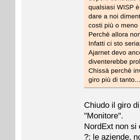
qualsiasi WISP è 
dare a noi diment
costi più o meno 
Perchè allora non
Infatti ci sto se
Ajarnet devo anco
diventerebbe pro
Chissà perchè in
giro più di tanto..
Chiudo il giro d
"Monitore".
NordExt non si 
?: le aziende, n