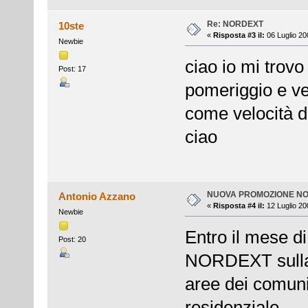
Re: NORDEXT
10ste
«
Risposta #3 il:
06 Luglio 20
Newbie
ciao io mi trovo
Post: 17
pomeriggio e ve
come velocità d
ciao
NUOVA PROMOZIONE N
Antonio Azzano
«
Risposta #4 il:
12 Luglio 20
Newbie
Entro il mese d
Post: 20
NORDEXT sulla c
aree dei comuni 
residenziale.