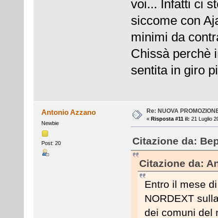
voi... Infatti ci
siccome con Aja
minimi da contr
Chissà perchè i
sentita in giro pi
Re: NUOVA PROMOZION
Antonio Azzano
«
Risposta #11 il:
21 Luglio 2
Newbie
Citazione da: Bep
Post: 20
Citazione da: A
Entro il mese d
NORDEXT sulla c
dei comuni del m