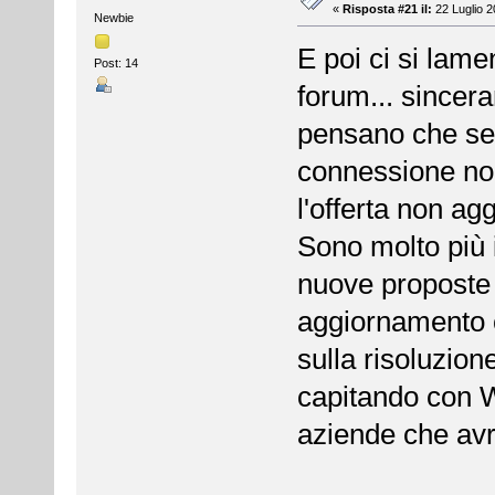
«
Risposta #21 il:
22 Luglio 2
Newbie
E poi ci si lame
Post: 14
forum... sincera
pensano che sem
connessione no
l'offerta non ag
Sono molto più 
nuove proposte 
aggiornamento co
sulla risoluzion
capitando con W
aziende che avr