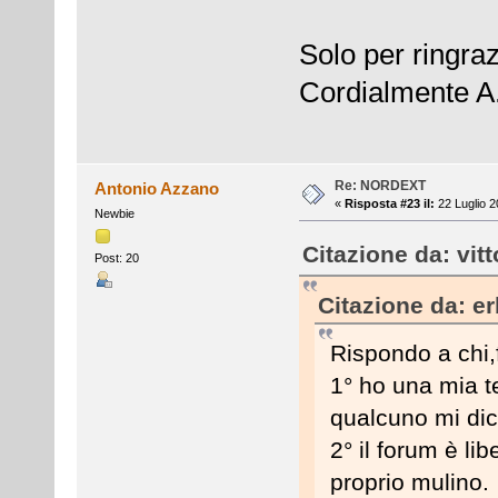
Solo per ringraz
Cordialmente A
Re: NORDEXT
Antonio Azzano
«
Risposta #23 il:
22 Luglio 2
Newbie
Citazione da: vit
Post: 20
Citazione da: er
Rispondo a chi,
1° ho una mia t
qualcuno mi dic
2° il forum è li
proprio mulino.