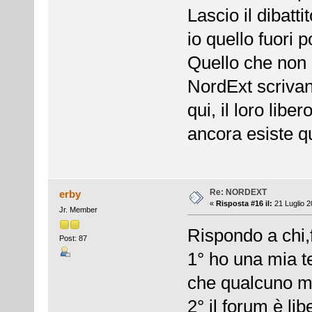
Lascio il dibatti
io quello fuori p
Quello che non p
NordExt scrivan
qui, il loro lib
ancora esiste qu
Re: NORDEXT
erby
«
Risposta #16 il:
21 Luglio 2
Jr. Member
Rispondo a chi,
Post: 87
1° ho una mia t
che qualcuno mi
2° il forum è li