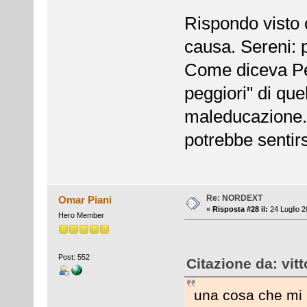
Rispondo visto 
causa. Sereni: 
Come diceva Pet
peggiori" di que
maleducazione.
potrebbe sentirs
Re: NORDEXT
Omar Piani
«
Risposta #28 il:
24 Luglio 2
Hero Member
Post: 552
Citazione da: vit
una cosa che mi 