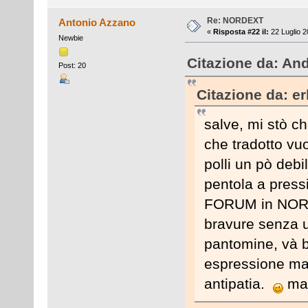
Re: NORDEXT
Antonio Azzano
«
Risposta #22 il:
22 Luglio 2
Newbie
Citazione da: And
Post: 20
Citazione da: er
salve, mi stò c
che tradotto vuo
polli un pò debil
pentola a press
FORUM in NORDE
bravure senza ur
pantomine, và be
espressione ma 
antipatia.
ma