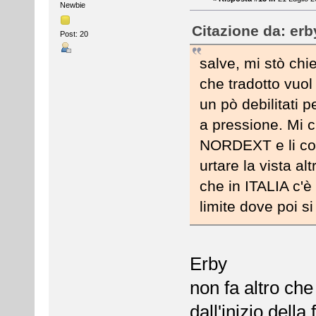
Newbie
Citazione da: erb
Post: 20
salve, mi stò ch
che tradotto vuol 
un pò debilitati p
a pressione. Mi
NORDEXT e li con
urtare la vista a
che in ITALIA c'è
limite dove poi s
Erby
non fa altro ch
dall'inizio dell