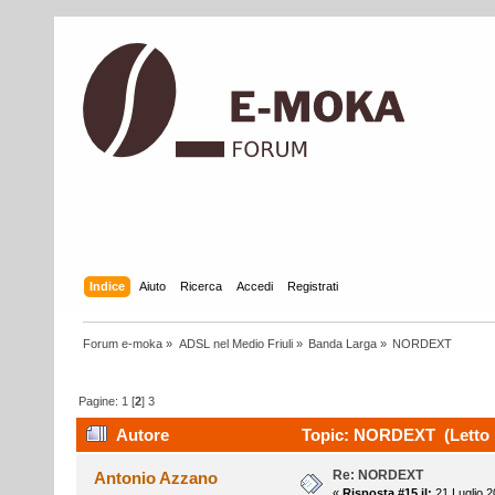
Indice
Aiuto
Ricerca
Accedi
Registrati
Forum e-moka
»
ADSL nel Medio Friuli
»
Banda Larga
»
NORDEXT
Pagine:
1
[
2
]
3
Autore
Topic: NORDEXT (Letto 1
Re: NORDEXT
Antonio Azzano
«
Risposta #15 il:
21 Luglio 2