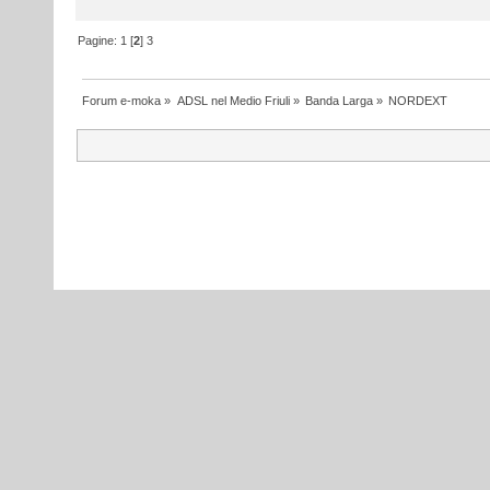
Pagine:
1
[
2
]
3
Forum e-moka
»
ADSL nel Medio Friuli
»
Banda Larga
»
NORDEXT