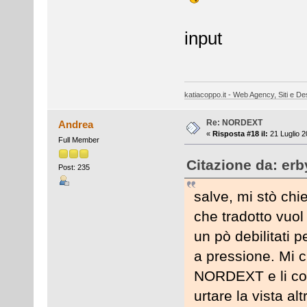
input
katiacoppo.it - Web Agency, Siti e Des
Re: NORDEXT
Andrea
«
Risposta #18 il:
21 Luglio 2
Full Member
Citazione da: erb
Post: 235
salve, mi stò ch
che tradotto vuol 
un pò debilitati p
a pressione. Mi
NORDEXT e li con
urtare la vista a