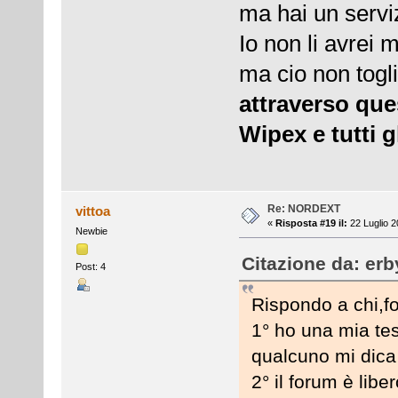
ma hai un servizi
Io non li avrei 
ma cio non togl
attraverso que
Wipex e tutti g
Re: NORDEXT
vittoa
«
Risposta #19 il:
22 Luglio 2
Newbie
Citazione da: erb
Post: 4
Rispondo a chi,fo
1° ho una mia te
qualcuno mi dica
2° il forum è libe