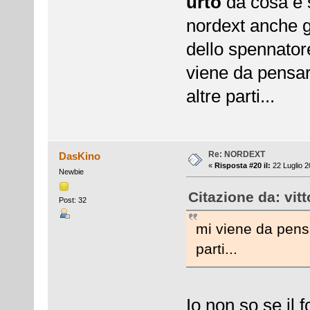
urto
da cosa è s
nordext anche g
dello spennatore
viene da pensa
altre parti...
Re: NORDEXT
DasKino
«
Risposta #20 il:
22 Luglio 2
Newbie
Citazione da: vit
Post: 32
mi viene da pens
parti...
Io non so se il 