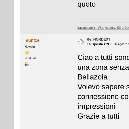
quoto
katiacoppo.it - Web Agency, Siti e Des
Re: NORDEXT
muntzer
«
Risposta #29 il:
26 Agosto 2
Newbie
Ciao a tutti son
Post: 26
una zona senza 
Bellazoia
Volevo sapere s
connessione con
impressioni
Grazie a tutti