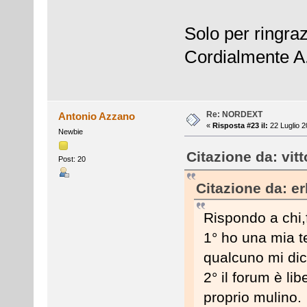
Solo per ringraz
Cordialmente A
Re: NORDEXT
Antonio Azzano
«
Risposta #23 il:
22 Luglio 2
Newbie
Citazione da: vit
Post: 20
Citazione da: er
Rispondo a chi,
1° ho una mia t
qualcuno mi dic
2° il forum è li
proprio mulino.