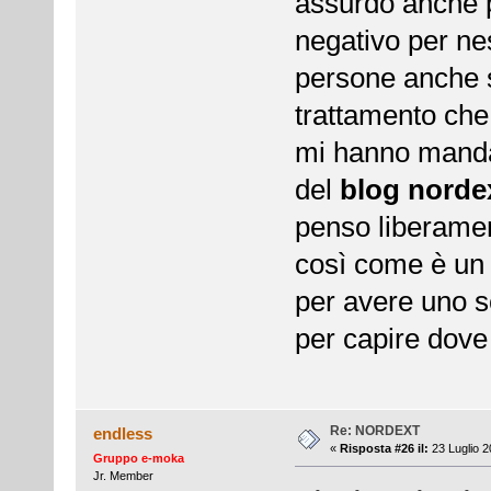
assurdo anche p
negativo per nes
persone anche s
trattamento che 
mi hanno manda
del
blog norde
penso liberamen
così come è un 
per avere uno s
per capire dove
Re: NORDEXT
endless
«
Risposta #26 il:
23 Luglio 2
Gruppo e-moka
Jr. Member