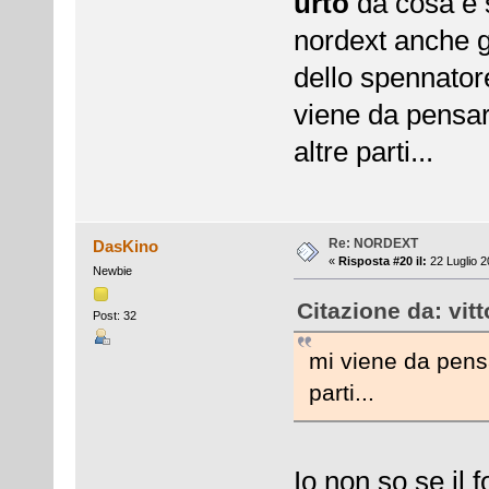
urto
da cosa è s
nordext anche g
dello spennatore
viene da pensa
altre parti...
Re: NORDEXT
DasKino
«
Risposta #20 il:
22 Luglio 2
Newbie
Citazione da: vit
Post: 32
mi viene da pens
parti...
Io non so se il 