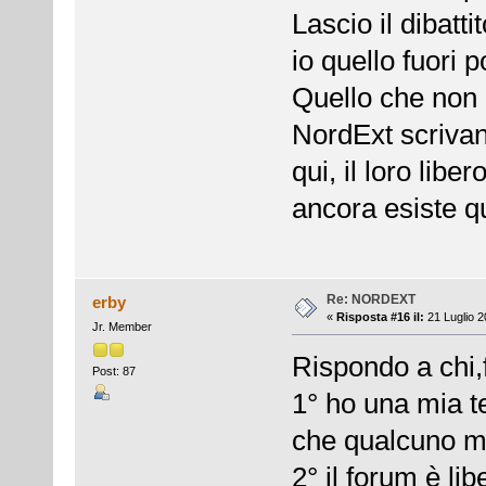
Lascio il dibatti
io quello fuori p
Quello che non p
NordExt scrivan
qui, il loro lib
ancora esiste qu
Re: NORDEXT
erby
«
Risposta #16 il:
21 Luglio 2
Jr. Member
Rispondo a chi,
Post: 87
1° ho una mia t
che qualcuno mi
2° il forum è li