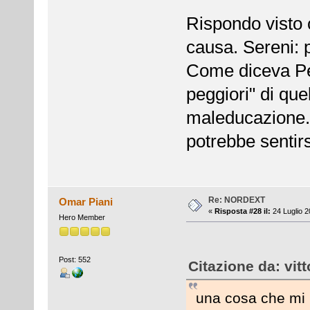
Rispondo visto 
causa. Sereni: 
Come diceva Pet
peggiori" di que
maleducazione.
potrebbe sentirs
Re: NORDEXT
Omar Piani
«
Risposta #28 il:
24 Luglio 2
Hero Member
Post: 552
Citazione da: vit
una cosa che mi 