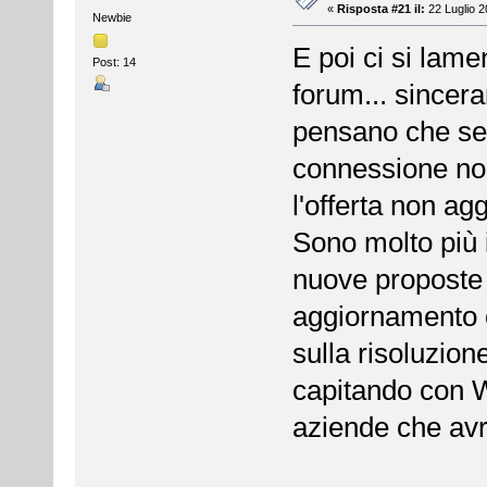
«
Risposta #21 il:
22 Luglio 2
Newbie
E poi ci si lame
Post: 14
forum... sincera
pensano che sem
connessione no
l'offerta non ag
Sono molto più 
nuove proposte 
aggiornamento co
sulla risoluzion
capitando con W
aziende che avr