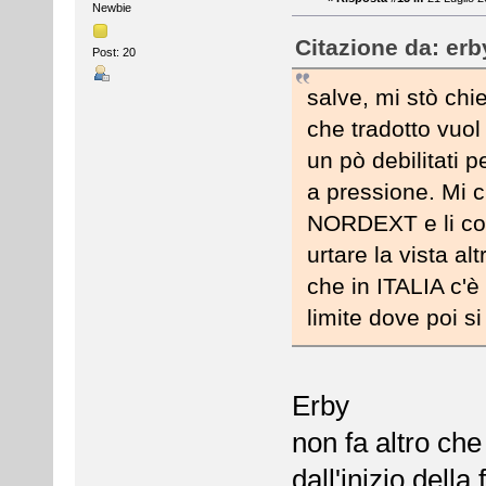
Newbie
Citazione da: erb
Post: 20
salve, mi stò ch
che tradotto vuol 
un pò debilitati p
a pressione. Mi
NORDEXT e li con
urtare la vista a
che in ITALIA c'è
limite dove poi s
Erby
non fa altro ch
dall'inizio dell