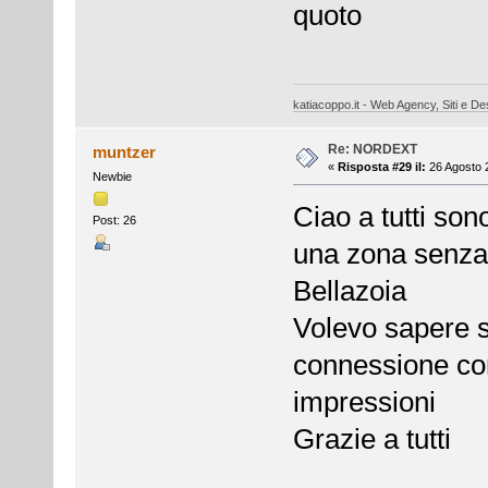
quoto
katiacoppo.it - Web Agency, Siti e Des
Re: NORDEXT
muntzer
«
Risposta #29 il:
26 Agosto 2
Newbie
Ciao a tutti son
Post: 26
una zona senza 
Bellazoia
Volevo sapere s
connessione con
impressioni
Grazie a tutti