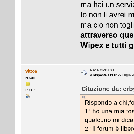
ma hai un servizi
Io non li avrei 
ma cio non togl
attraverso que
Wipex e tutti g
Re: NORDEXT
vittoa
«
Risposta #19 il:
22 Luglio 2
Newbie
Citazione da: erb
Post: 4
Rispondo a chi,fo
1° ho una mia te
qualcuno mi dica
2° il forum è libe