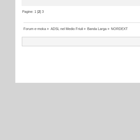
Pagine:
1
[
2
]
3
Forum e-moka
»
ADSL nel Medio Friuli
»
Banda Larga
»
NORDEXT