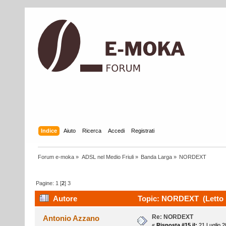
Indice
Aiuto
Ricerca
Accedi
Registrati
Forum e-moka
»
ADSL nel Medio Friuli
»
Banda Larga
»
NORDEXT
Pagine:
1
[
2
]
3
Autore
Topic: NORDEXT (Letto 1
Re: NORDEXT
Antonio Azzano
«
Risposta #15 il:
21 Luglio 2