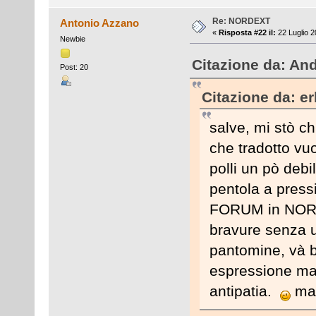
Re: NORDEXT
Antonio Azzano
«
Risposta #22 il:
22 Luglio 2
Newbie
Citazione da: And
Post: 20
Citazione da: er
salve, mi stò c
che tradotto vuo
polli un pò debil
pentola a press
FORUM in NORDE
bravure senza ur
pantomine, và be
espressione ma 
antipatia.
ma