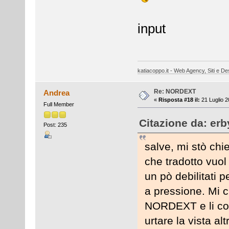
input
katiacoppo.it - Web Agency, Siti e Des
Re: NORDEXT
Andrea
«
Risposta #18 il:
21 Luglio 2
Full Member
Citazione da: erb
Post: 235
salve, mi stò ch
che tradotto vuol 
un pò debilitati p
a pressione. Mi
NORDEXT e li con
urtare la vista a