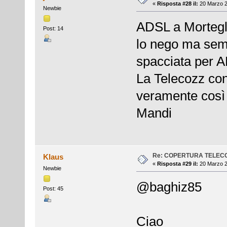
«
Risposta #28 il:
20 Marzo 2
Newbie
ADSL a Morteg
Post: 14
lo nego ma semb
spacciata per AD
La Telecozz con
veramente così 
Mandi
Re: COPERTURA TELEC
Klaus
«
Risposta #29 il:
20 Marzo 2
Newbie
@baghiz85
Post: 45
Ciao