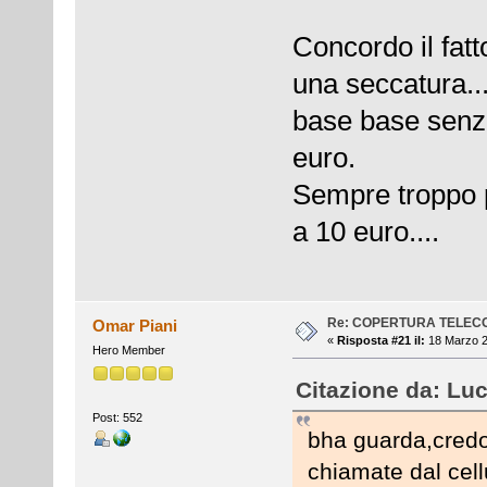
Concordo il fat
una seccatura..
base base senza
euro.
Sempre troppo p
a 10 euro....
Re: COPERTURA TELEC
Omar Piani
«
Risposta #21 il:
18 Marzo 2
Hero Member
Citazione da: Luc
Post: 552
bha guarda,credo
chiamate dal cell