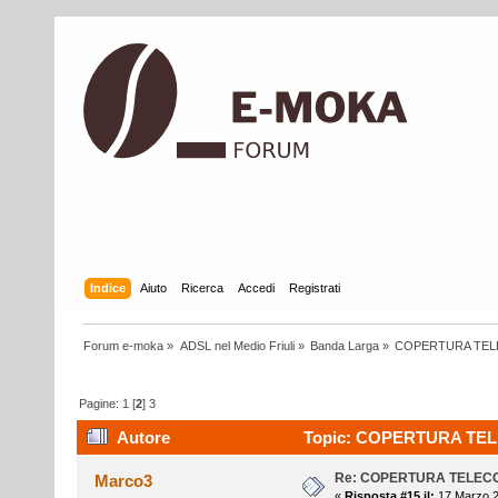
Indice
Aiuto
Ricerca
Accedi
Registrati
Forum e-moka
»
ADSL nel Medio Friuli
»
Banda Larga
»
COPERTURA TEL
Pagine:
1
[
2
]
3
Autore
Topic: COPERTURA TELE
Re: COPERTURA TELEC
Marco3
«
Risposta #15 il:
17 Marzo 2