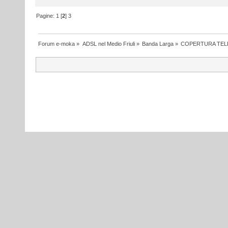
Pagine:
1
[
2
]
3
Forum e-moka
»
ADSL nel Medio Friuli
»
Banda Larga
»
COPERTURA TEL