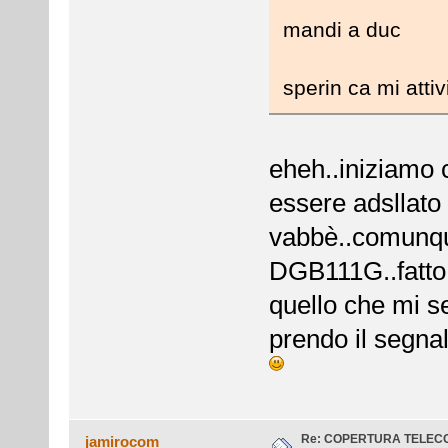
mandi a duc
sperin ca mi attivi
eheh..iniziamo c
essere adsllato
vabbè..comunque
DGB111G..fatto 
quello che mi se
prendo il segna
Re: COPERTURA TELEC
jamirocom