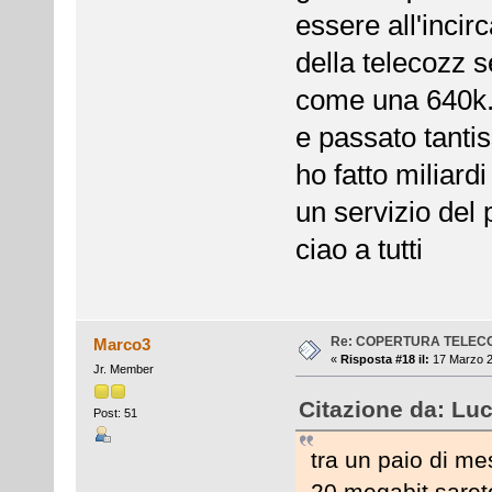
essere all'incir
della telecozz 
come una 640k.....
e passato tanti
ho fatto miliard
un servizio del 
ciao a tutti
Re: COPERTURA TELEC
Marco3
«
Risposta #18 il:
17 Marzo 2
Jr. Member
Citazione da: Luc
Post: 51
tra un paio di me
20 megabit sarete