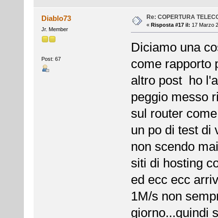
Re: COPERTURA TELEC
Diablo73
«
Risposta #17 il:
17 Marzo 2
Jr. Member
Diciamo una cosa
Post: 67
come rapporto 
altro post ho l'
peggio messo ri
sul router come
un po di test di
non scendo mai 
siti di hosting
ed ecc ecc arri
1M/s non sempre.
giorno...quindi