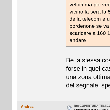
veloci ma poi ved
vicino la sera la
della telecom e 
pordenone se va b
scaricare a 160 
andare
Be la stessa co
forse in quel c
una zona ottima
del segnale, spe
Re: COPERTURA TELEC
Andrea
«
Risposta #20 il:
17 Marzo 2