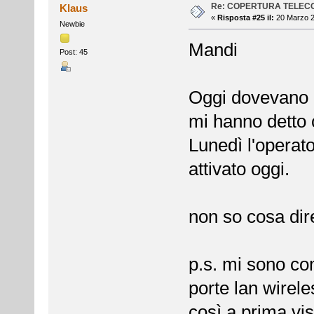
Re: COPERTURA TELEC
Klaus
«
Risposta #25 il:
20 Marzo 2
Newbie
Mandi
Post: 45
Oggi dovevano a
mi hanno detto c
Lunedì l'operat
attivato oggi.
non so cosa dire.
p.s. mi sono c
porte lan wirel
così a prima vi