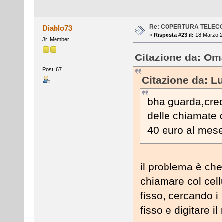
Re: COPERTURA TELEC
Diablo73
«
Risposta #23 il:
18 Marzo 2
Jr. Member
Citazione da: Oma
Post: 67
Citazione da: L
bha guarda,cred
delle chiamate d
40 euro al mes
il problema è che 
chiamare col cell
fisso, cercando i 
fisso e digitare 