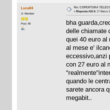
Re: COPERTURA TELEC
Luca84
«
Risposta #16 il:
17 Marzo 2
Jr. Member
bha guarda,cred
Post: 96
delle chiamate d
quei 40 euro al
al mese e' ilca
eccessivo,anzi 
con 27 euro al
"realmente"inten
quando le centr
sarete ancora qu
megabit..