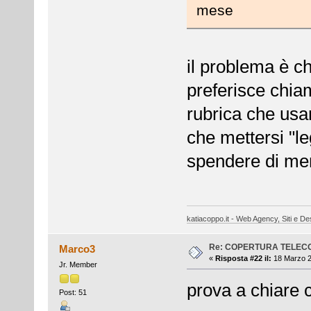
mese
il problema è ch
preferisce chia
rubrica che usar
che mettersi "leg
spendere di me
katiacoppo.it - Web Agency, Siti e Des
Re: COPERTURA TELEC
Marco3
«
Risposta #22 il:
18 Marzo 2
Jr. Member
prova a chiare co
Post: 51