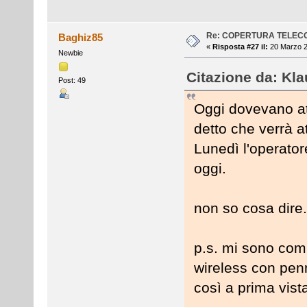
Re: COPERTURA TELEC
Baghiz85
«
Risposta #27 il:
20 Marzo 2
Newbie
Citazione da: Kla
Post: 49
Oggi dovevano at
detto che verrà at
Lunedì l'operator
oggi.
non so cosa dire...
p.s. mi sono com
wireless con pe
così a prima vis