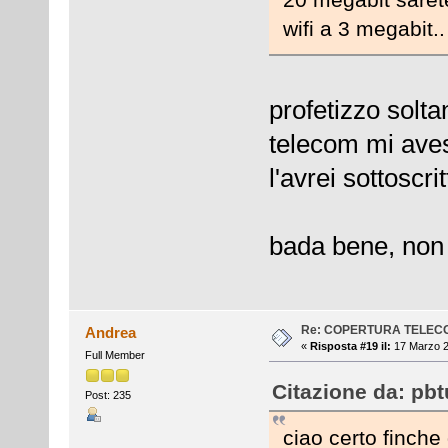
wifi a 3 megabit..
profetizzo solt
telecom mi ave
l'avrei sottoscrit
bada bene, non d
Re: COPERTURA TELEC
Andrea
«
Risposta #19 il:
17 Marzo 2
Full Member
Citazione da: pbt
Post: 235
ciao certo finche