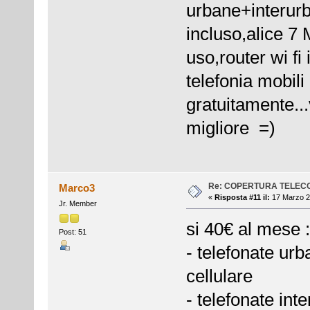
urbane+interur
incluso,alice 7 
uso,router wi fi
telefonia mobili
gratuitamente...
migliore =)
Re: COPERTURA TELEC
Marco3
«
Risposta #11 il:
17 Marzo 2
Jr. Member
si 40€ al mese :
Post: 51
- telefonate ur
cellulare
- telefonate in