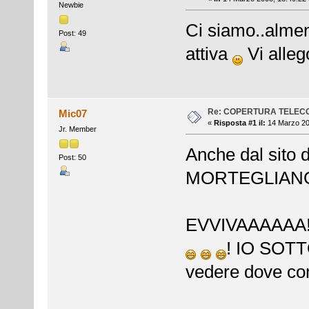
Newbie
Ci siamo..alme
Post: 49
attiva
Vi alleg
Re: COPERTURA TELEC
Mic07
«
Risposta #1 il:
14 Marzo 20
Jr. Member
Anche dal sito d
Post: 50
MORTEGLIANO
EVVIVAAAAAA!!!!
! IO SOT
vedere dove com