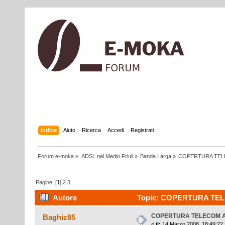
Indice
Aiuto
Ricerca
Accedi
Registrati
Forum e-moka
»
ADSL nel Medio Friuli
»
Banda Larga
»
COPERTURA TEL
Pagine: [
1
]
2
3
Autore
Topic: COPERTURA TELE
COPERTURA TELECOM 
Baghiz85
«
il:
14 Marzo 2008, 18:49:22 