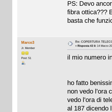
PS: Devo ancora
fibra ottica???
basta che funzi
Re: COPERTURA TELEC
Marco3
«
Risposta #2 il:
14 Marzo 20
Jr. Member
il mio numero i
Post: 51
ho fatto beniss
non vedo l'ora c
vedo l'ora di te
al 187 dicendo lo