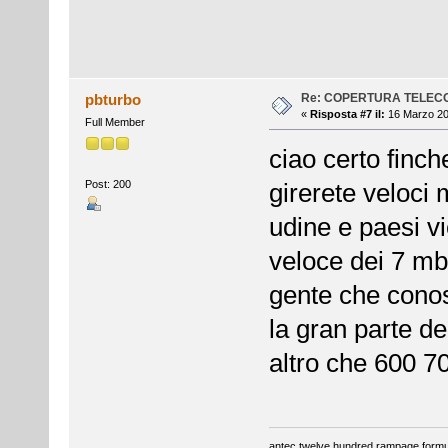
Re: COPERTURA TELEC
pbturbo
«
Risposta #7 il:
16 Marzo 20
Full Member
ciao certo finc
Post: 200
girerete veloci 
udine e paesi vi
veloce dei 7 mb
gente che conos
la gran parte de
altro che 600 7
antec twelve hundred rampage formul