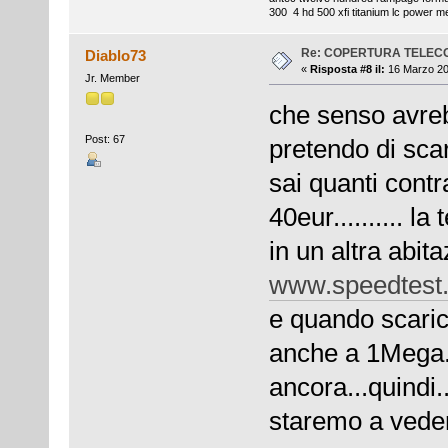
300 4 hd 500 xfi titanium lc power m
Re: COPERTURA TELEC
Diablo73
«
Risposta #8 il:
16 Marzo 20
Jr. Member
che senso avreb
Post: 67
pretendo di sca
sai quanti contra
40eur.......... l
in un altra abit
www.speedtest.
e quando scari
anche a 1Mega.
ancora...quindi..
staremo a veder