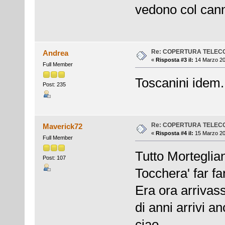
vedono col cann
Re: COPERTURA TELEC
Andrea
«
Risposta #3 il:
14 Marzo 20
Full Member
Toscanini idem.
Post: 235
Re: COPERTURA TELEC
Maverick72
«
Risposta #4 il:
15 Marzo 20
Full Member
Tutto Morteglia
Post: 107
Tocchera' far f
Era ora arrivas
di anni arrivi an
ciao