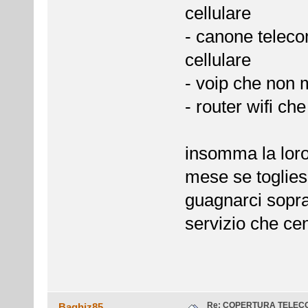
cellulare
- canone teleco
cellulare
- voip che non m
- router wifi ch
insomma la loro
mese se togliess
guagnarci sopr
servizio che cen
Re: COPERTURA TELEC
Baghiz85