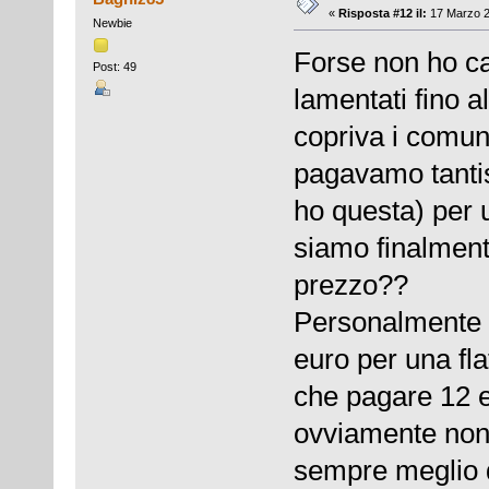
«
Risposta #12 il:
17 Marzo 2
Newbie
Forse non ho ca
Post: 49
lamentati fino a
copriva i comun
pagavamo tantis
ho questa) per 
siamo finalment
prezzo??
Personalmente (
euro per una fl
che pagare 12 eu
ovviamente non 
sempre meglio d