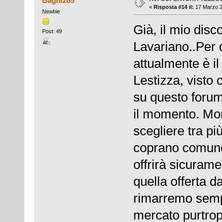
Baghiz85
«
Risposta #14 il:
17 Marzo 2
Newbie
Già, il mio disc
Post: 49
Lavariano..Per 
attualmente è i
Lestizza, visto
su questo forum
il momento. Mor
scegliere tra pi
coprano comunqu
offrirà sicurame
quella offerta d
rimarremo sempre
mercato purtroppo