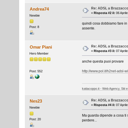
Re: ADSL a Brazzacco d
Andrea74
«
Risposta #2 il:
06 Aprile
Newbie
quindi cosa dobbiamo fare in 
Post: 8
assente.
Re: ADSL a Brazzacco d
Omar Piani
«
Risposta #3 il:
07 Aprile
Hero Member
anche questa puoi provare
http://www.pol.it/h2net-adsl-wi
Post: 552
katiacoppo.it - Web Agency, Siti e
Re: ADSL a Brazzacco d
Nes23
«
Risposta #4 il:
07 Aprile
Newbie
Ma guarda dipende a cosa ti se
Post: 20
perdere...