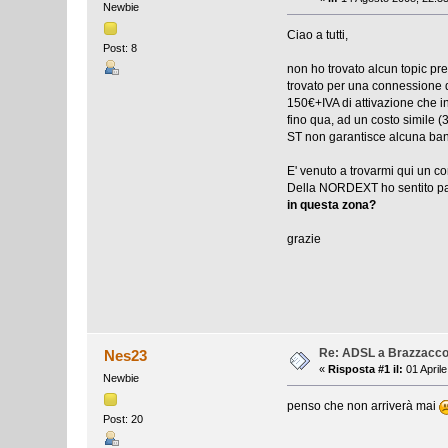
Newbie
Ciao a tutti,
Post: 8
non ho trovato alcun topic pr
trovato per una connessione d
150€+IVA di attivazione che i
fino qua, ad un costo simile 
ST non garantisce alcuna ba
E' venuto a trovarmi qui un c
Della NORDEXT ho sentito par
in questa zona?
grazie
Re: ADSL a Brazzacco d
Nes23
«
Risposta #1 il:
01 Aprile
Newbie
penso che non arriverà mai
Post: 20