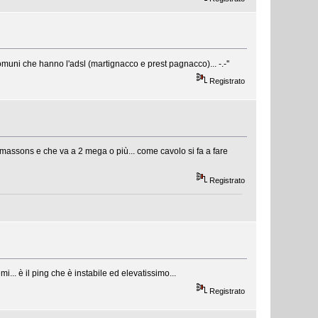
ni che hanno l'adsl (martignacco e prest pagnacco)... -.-''
Registrato
almassons e che va a 2 mega o più... come cavolo si fa a fare
Registrato
... è il ping che è instabile ed elevatissimo...
Registrato