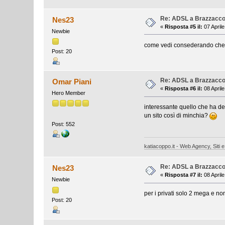
Re: ADSL a Brazzacco d
Nes23
«
Risposta #5 il:
07 Aprile
Newbie
come vedi consederando che ti
Post: 20
Re: ADSL a Brazzacco d
Omar Piani
«
Risposta #6 il:
08 Aprile
Hero Member
interessante quello che ha det
un sito così di minchia?
Post: 552
katiacoppo.it - Web Agency, Siti e
Re: ADSL a Brazzacco d
Nes23
«
Risposta #7 il:
08 Aprile
Newbie
per i privati solo 2 mega e non
Post: 20