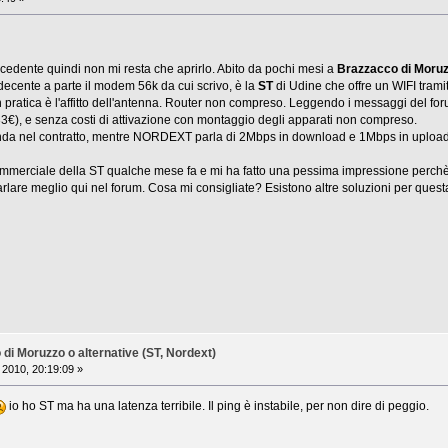
ecedente quindi non mi resta che aprirlo. Abito da pochi mesi a
Brazzacco di Moruz
ecente a parte il modem 56k da cui scrivo, è la
ST
di Udine che offre un WIFI tramit
n pratica è l'affitto dell'antenna. Router non compreso. Leggendo i messaggi del f
(33€), e senza costi di attivazione con montaggio degli apparati non compreso.
nda nel contratto, mentre NORDEXT parla di 2Mbps in download e 1Mbps in upload
ommerciale della ST qualche mese fa e mi ha fatto una pessima impressione perchè v
lare meglio qui nel forum. Cosa mi consigliate? Esistono altre soluzioni per ques
i Moruzzo o alternative (ST, Nordext)
 2010, 20:19:09 »
io ho ST ma ha una latenza terribile. Il ping è instabile, per non dire di peggio.