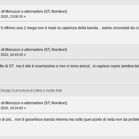
i Moruzzo o alternative (ST, Nordext)
 2010, 13:00:15 »
 offrono una 2 mega non è male la capienza della banda... siamo circondati da comu
i Moruzzo o alternative (ST, Nordext)
 2010, 10:43:20 »
to di ST.. ma il sito è scarnissimo e non ci sono prezzi.. si capisce copre sembra t
 Design in provincia di Udine e medio friuli
i Moruzzo o alternative (ST, Nordext)
 2010, 18:24:02 »
 di più... non ti garantisce banda minima ma sotto quel punto di vista non da problemi