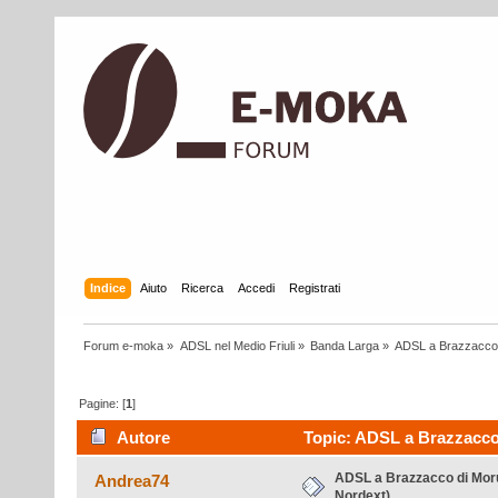
Indice
Aiuto
Ricerca
Accedi
Registrati
Forum e-moka
»
ADSL nel Medio Friuli
»
Banda Larga
»
ADSL a Brazzacco d
Pagine: [
1
]
Autore
Topic: ADSL a Brazzacco d
ADSL a Brazzacco di Moruz
Andrea74
Nordext)