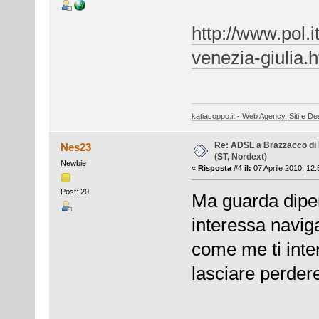
http://www.pol.i
venezia-giulia.
katiacoppo.it - Web Agency, Siti e Des
Re: ADSL a Brazzacco di 
Nes23
(ST, Nordext)
Newbie
«
Risposta #4 il:
07 Aprile 2010, 12:
Post: 20
Ma guarda dipend
interessa navig
come me ti inte
lasciare perdere