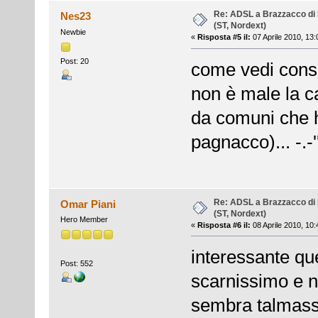
Re: ADSL a Brazzacco di 
Nes23
(ST, Nordext)
Newbie
«
Risposta #5 il:
07 Aprile 2010, 13:
Post: 20
come vedi cons
non è male la c
da comuni che h
pagnacco)... -.-'
Re: ADSL a Brazzacco di 
Omar Piani
(ST, Nordext)
Hero Member
«
Risposta #6 il:
08 Aprile 2010, 10:
interessante que
Post: 552
scarnissimo e n
sembra talmass