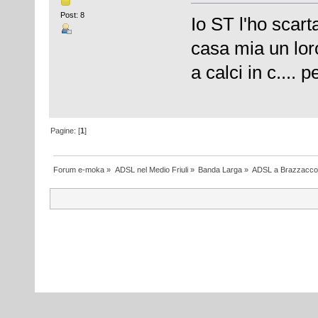
Post: 8
Io ST l'ho scart
casa mia un lo
a calci in c.... 
Pagine: [
1
]
Forum e-moka
»
ADSL nel Medio Friuli
»
Banda Larga
»
ADSL a Brazzacco d