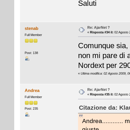
Saluti
Re: AjarNet ?
stenab
«
Risposta #34 il:
02 Agosto 
Full Member
Comunque sia, n
Post: 138
non mi pare di a
Nordext per 29
«
Ultima modifica: 02 Agosto 2009, 0
Re: AjarNet ?
Andrea
«
Risposta #35 il:
02 Agosto 2
Full Member
Citazione da: Kla
Post: 235
Andrea............
giuste.............