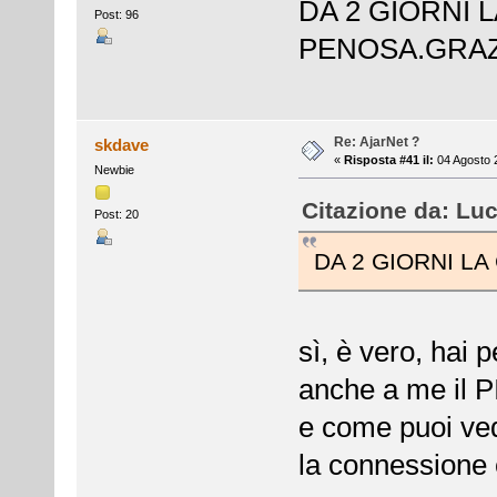
DA 2 GIORNI 
Post: 96
PENOSA.GRAZ
Re: AjarNet ?
skdave
«
Risposta #41 il:
04 Agosto 
Newbie
Citazione da: Luc
Post: 20
DA 2 GIORNI L
sì, è vero, hai 
anche a me il PI
e come puoi ve
la connession