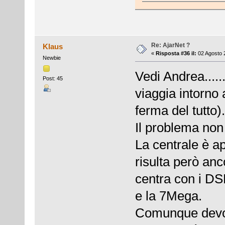
Re: AjarNet ?
Klaus
«
Risposta #36 il:
02 Agosto 2
Newbie
Vedi Andrea.....
Post: 45
viaggia intorno
ferma del tutto).
Il problema non 
La centrale è a
risulta però anc
centra con i DS
e la 7Mega.
Comunque devo 