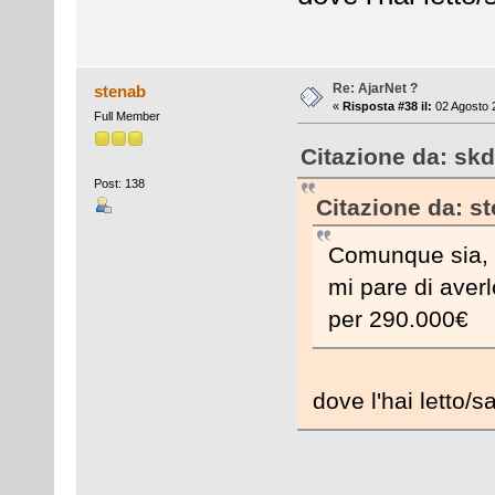
Re: AjarNet ?
stenab
«
Risposta #38 il:
02 Agosto 
Full Member
Citazione da: skd
Post: 138
Citazione da: s
Comunque sia, n
mi pare di averl
per 290.000€
dove l'hai letto/