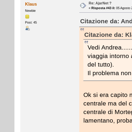
Re: AjarNet ?
Klaus
«
Risposta #43 il:
05 Agosto 
Newbie
Citazione da: And
Post: 45
Citazione da: K
Vedi Andrea.....
viaggia intorno
del tutto).
Il problema non 
Ok si era capito 
centrale ma del c
centrale di Morteg
lamentano, probab