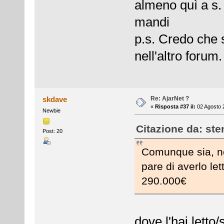
almeno quì a s.
mandi
p.s. Credo che
nell'altro forum.
Re: AjarNet ?
skdave
«
Risposta #37 il:
02 Agosto 
Newbie
Citazione da: ste
Post: 20
Comunque sia, no
pare di averlo let
290.000€
dove l'hai letto