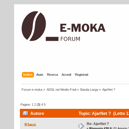
Indice
Aiuto
Ricerca
Accedi
Registrati
Forum e-moka
»
ADSL nel Medio Friuli
»
Banda Larga
»
AjarNet ?
Pagine:
1
2
[
3
]
4
5
Autore
Topic: AjarNet ? (Letto 1
Re: AjarNet ?
Klaus
«
Risposta #30 il:
01 Agosto 