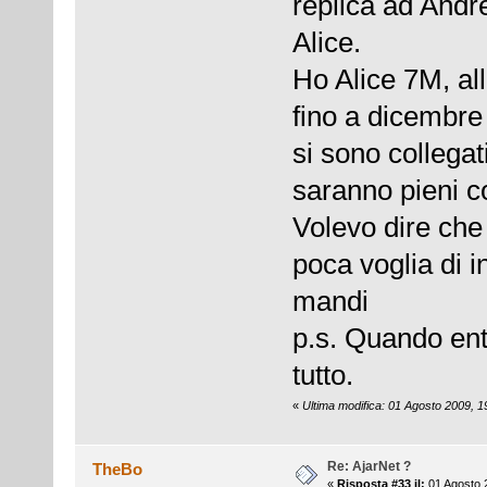
replica ad Andr
Alice.
Ho Alice 7M, all
fino a dicembre
si sono collegat
saranno pieni 
Volevo dire che
poca voglia di inv
mandi
p.s. Quando ent
tutto.
«
Ultima modifica: 01 Agosto 2009, 1
Re: AjarNet ?
TheBo
«
Risposta #33 il:
01 Agosto 