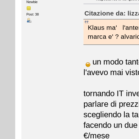
Newbie
Citazione da: liz
Post: 38
Klaus ma' l'anten
marca e' ? alvar
un modo tanto
l'avevo mai vis
tornando IT inv
parlare di prezz
scegliendo la ta
facendo un due
€/mese