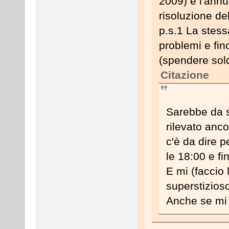
2009) e l'annu
risoluzione de
p.s.1 La stes
problemi e fin
(spendere sold
Citazione
Sarebbe da s
rilevato anco
c'è da dire p
le 18:00 e fi
E mi (faccio
superstizios
Anche se mi 