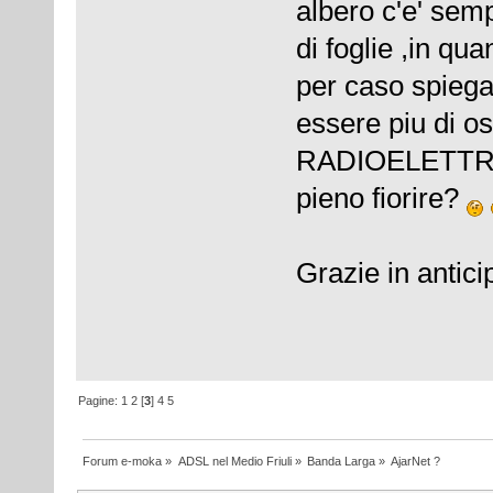
albero c'e' semp
di foglie ,in qu
per caso spiega
essere piu di 
RADIOELETTRICO
pieno fiorire?
Grazie in antici
Pagine:
1
2
[
3
]
4
5
Forum e-moka
»
ADSL nel Medio Friuli
»
Banda Larga
»
AjarNet ?