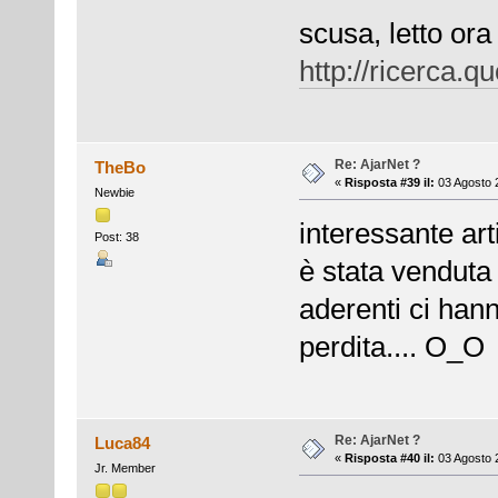
scusa, letto ora 
http://ricerca
Re: AjarNet ?
TheBo
«
Risposta #39 il:
03 Agosto 2
Newbie
interessante arti
Post: 38
è stata venduta 
aderenti ci han
perdita.... O_O
Re: AjarNet ?
Luca84
«
Risposta #40 il:
03 Agosto 
Jr. Member