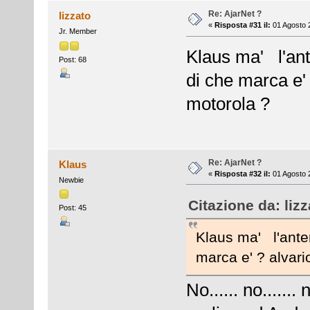
Re: AjarNet ?
lizzato
«
Risposta #31 il:
01 Agosto 
Jr. Member
Klaus ma' l'ante
Post: 68
di che marca e'
motorola ?
Re: AjarNet ?
Klaus
«
Risposta #32 il:
01 Agosto 
Newbie
Citazione da: liz
Post: 45
Klaus ma' l'anten
marca e' ? alvar
No...... no......