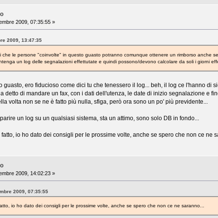
no
embre 2009, 07:35:55 »
bre 2009, 13:47:35
i che le persone "coinvolte" in questo guasto potranno comunque ottenere un rimborso anche se 
nga un log delle segnalazioni effettutate e quindi possono/devono calcolare da soli i giorni effett
o guasto, ero fiducioso come dici tu che tenessero il log... beh, il log ce l'hanno 
a detto di mandare un fax, con i dati dell'utenza, le date di inizio segnalazione e fine
a volta non se ne è fatto più nulla, sfiga, però ora sono un po' più previdente...
parire un log su un qualsiasi sistema, sta un attimo, sono solo DB in fondo...
fatto, io ho dato dei consigli per le prossime volte, anche se spero che non ce ne s
no
embre 2009, 14:02:23 »
tembre 2009, 07:35:55
atto, io ho dato dei consigli per le prossime volte, anche se spero che non ce ne saranno...