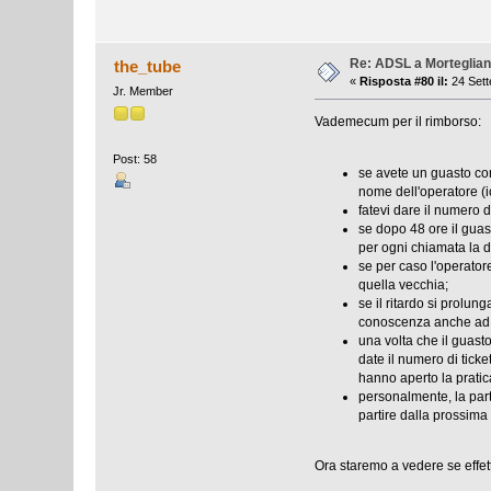
Re: ADSL a Morteglia
the_tube
«
Risposta #80 il:
24 Sett
Jr. Member
Vademecum per il rimborso:
Post: 58
se avete un guasto con
nome dell'operatore (i
fatevi dare il numero d
se dopo 48 ore il guas
per ogni chiamata la d
se per caso l'operatore
quella vecchia;
se il ritardo si prolu
conoscenza anche ad u
una volta che il guasto
date il numero di ticke
hanno aperto la pratica
personalmente, la par
partire dalla prossima 
Ora staremo a vedere se effet