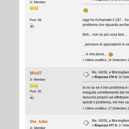
Jr. Member
oggi ho richiamato il 187... ho
Post: 58
problema che riguarda anche alt
Boh... non so più cosa fare...
...pensavo di appostarmi in ce
... è che piove...
«
Ultima modifica: 16 Settembre 
Re: ADSL a Morteglia
Mic07
«
Risposta #76 il:
16 Sett
Jr. Member
Io no so se il mio problema è 
Post: 50
eseguita correttamente dal m
riescono proprio ad effettuare
quindi il problema, nel mio ca
«
Ultima modifica: 17 Settembre 
Re: ADSL a Morteglia
the_tube
«
Risposta #77 il:
17 Sett
Jr. Member