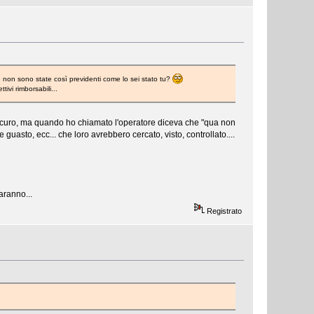
non sono state così previdenti come lo sei stato tu?
ivi rimborsabili...
di sicuro, ma quando ho chiamato l'operatore diceva che "qua non
 guasto, ecc... che loro avrebbero cercato, visto, controllato....
aranno...
Registrato