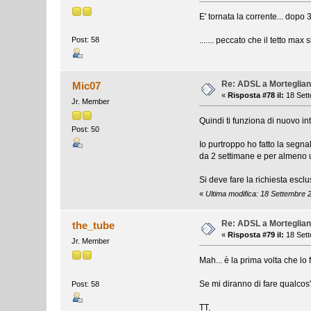
E' tornata la corrente... dopo
....... peccato che il tetto ma
Post: 58
Re: ADSL a Morteglia
Mic07
«
Risposta #78 il:
18 Sett
Jr. Member
Quindi ti funziona di nuovo i
Post: 50
Io purtroppo ho fatto la segna
da 2 settimane e per almeno u
Si deve fare la richiesta escl
«
Ultima modifica: 18 Settembre 
Re: ADSL a Morteglia
the_tube
«
Risposta #79 il:
18 Sett
Jr. Member
Mah... è la prima volta che lo
Se mi diranno di fare qualcos'
Post: 58
TT.