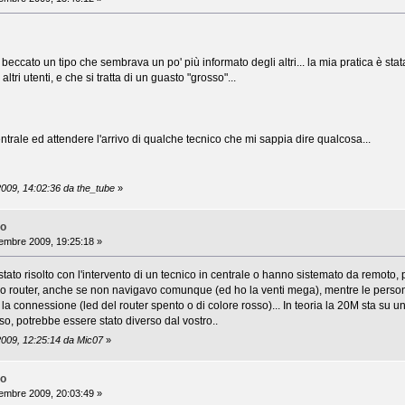
 beccato un tipo che sembrava un po' più informato degli altri... la mia pratica è sta
ri utenti, e che si tratta di un guasto "grosso"...
ntrale ed attendere l'arrivo di qualche tecnico che mi sappia dire qualcosa...
2009, 14:02:36 da the_tube
»
no
embre 2009, 19:25:18 »
stato risolto con l'intervento di un tecnico in centrale o hanno sistemato da remoto
io router, anche se non navigavo comunque (ed ho la venti mega), mentre le perso
 la connessione (led del router spento o di colore rosso)... In teoria la 20M sta su 
so, potrebbe essere stato diverso dal vostro..
2009, 12:25:14 da Mic07
»
no
embre 2009, 20:03:49 »