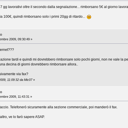
 37 gg lavorativi oltre il secondo dalla segnalazione... rimborsano 5€ al giorno lavor
x sia 100€, quindi rimborsano solo i primi 20gg di ritardo...
no
embre 2009, 09:30:49 »
nternet???
lazione tardi e quindi mi dovrebbero rimborsare solo pochi giorni, non ne vale la pen
na decina di giorni dovrebbero rimborsare allora..
usivamente via fax?
2009, 11:09:32 da Mic07
»
no
embre 2009, 11:43:31 »
 faccio. Telefonerò sicuramente alla sezione commerciale, poi manderò il fax.
altro, ve lo farò sapere ASAP.