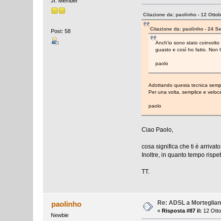
Jr. Member
Citazione da: paolinho - 12 Otto
Citazione da: paolinho - 24 S
Post: 58
Anch'io sono stato coinvolto 
guasto e così ho fatto. Non ho
paolo
Adottando questa tecnica semplice
Per una volta, semplice e veloce
paolo
Ciao Paolo,
cosa significa che ti è arriva
Inoltre, in quanto tempo rispett
TT.
Re: ADSL a Morteglia
paolinho
«
Risposta #87 il:
12 Otto
Newbie