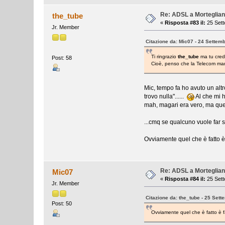
Re: ADSL a Morteglia
the_tube
«
Risposta #83 il:
25 Sett
Jr. Member
Citazione da: Mic07 - 24 Settem
Ti ringrazio
the_tube
ma tu cred
Post: 58
Cioè, penso che la Telecom mante
Mic, tempo fa ho avuto un altr
trovo nulla"......
Al che mi h
mah, magari era vero, ma quell
...cmq se qualcuno vuole far s
Ovviamente quel che è fatto è 
Re: ADSL a Morteglia
Mic07
«
Risposta #84 il:
25 Sett
Jr. Member
Citazione da: the_tube - 25 Set
Post: 50
Ovviamente quel che è fatto è f