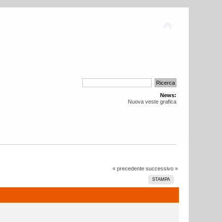
News:
Nuova veste grafica
« precedente
successivo »
STAMPA