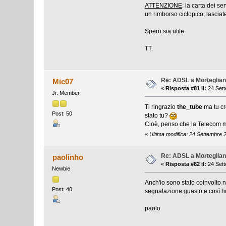
ATTENZIONE
: la carta dei s
un rimborso ciclopico, lasciate
Spero sia utile.
TT.
Re: ADSL a Morteglia
Mic07
«
Risposta #81 il:
24 Sett
Jr. Member
Ti ringrazio
the_tube
ma tu cr
Post: 50
stato tu?
Cioè, penso che la Telecom man
«
Ultima modifica: 24 Settembre 
Re: ADSL a Morteglia
paolinho
«
Risposta #82 il:
24 Sett
Newbie
Anch'io sono stato coinvolto n
Post: 40
segnalazione guasto e così ho 
paolo