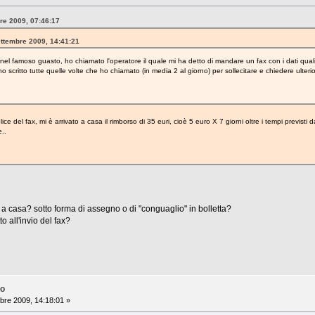
bre 2009, 07:46:17
ettembre 2009, 14:41:21
nel famoso guasto, ho chiamato l'operatore il quale mi ha detto di mandare un fax con i dati quali
 scritto tutte quelle volte che ho chiamato (in media 2 al giorno) per sollecitare e chiedere ulterior
 del fax, mi è arrivato a casa il rimborso di 35 euri, cioè 5 euro X 7 giorni oltre i tempi previsti d
..
to a casa? sotto forma di assegno o di "conguaglio" in bolletta?
o all'invio del fax?
no
bre 2009, 14:18:01 »