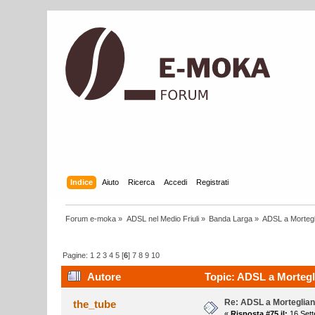
Indice
Aiuto
Ricerca
Accedi
Registrati
Forum e-moka
»
ADSL nel Medio Friuli
»
Banda Larga
»
ADSL a Morteg
Pagine:
1
2
3
4
5
[
6
]
7
8
9
10
Autore
Topic: ADSL a Mortegli
Re: ADSL a Morteglia
the_tube
«
Risposta #75 il:
16 Sett