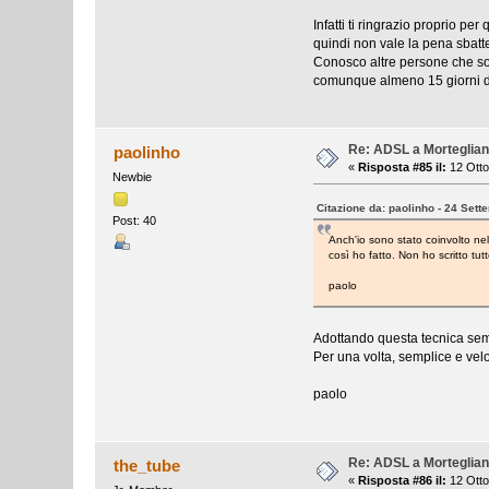
Infatti ti ringrazio proprio p
quindi non vale la pena sbatte
Conosco altre persone che sono
comunque almeno 15 giorni di
Re: ADSL a Morteglia
paolinho
«
Risposta #85 il:
12 Otto
Newbie
Citazione da: paolinho - 24 Set
Post: 40
Anch'io sono stato coinvolto nel
così ho fatto. Non ho scritto tut
paolo
Adottando questa tecnica sempli
Per una volta, semplice e velo
paolo
Re: ADSL a Morteglia
the_tube
«
Risposta #86 il:
12 Otto