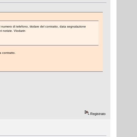
 numero di telefono, titolare del contratto, data segnalazione
i notizie. Viodarin
a contratto.
Registrato