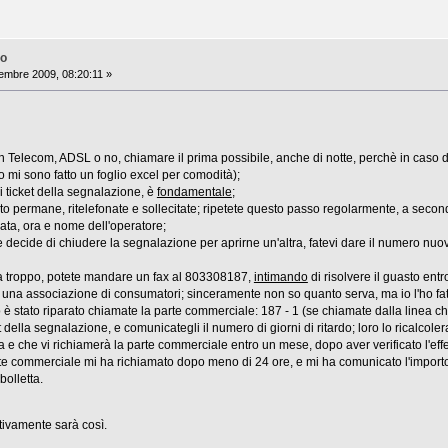
no
embre 2009, 08:20:11 »
 Telecom, ADSL o no, chiamare il prima possibile, anche di notte, perchè in caso di
o mi sono fatto un foglio excel per comodità);
i ticket della segnalazione, è
fondamentale
;
to permane, ritelefonate e sollecitate; ripetete questo passo regolarmente, a secon
ata, ora e nome dell'operatore;
 decide di chiudere la segnalazione per aprirne un'altra, fatevi dare il numero nuovo
nga troppo, potete mandare un fax al 803308187,
intimando
di risolvere il guasto ent
na associazione di consumatori; sinceramente non so quanto serva, ma io l'ho fatt
 è stato riparato chiamate la parte commerciale: 187 - 1 (se chiamate dalla linea che 
t della segnalazione, e comunicategli il numero di giorni di ritardo; loro lo ricalcol
 e che vi richiamerà la parte commerciale entro un mese, dopo aver verificato l'effet
te commerciale mi ha richiamato dopo meno di 24 ore, e mi ha comunicato l'importo
bolletta.
tivamente sarà così.