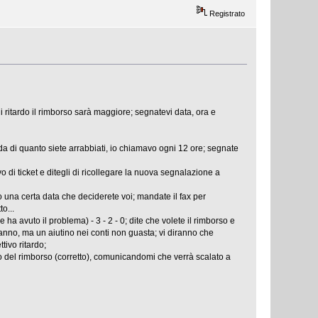
Registrato
 ritardo il rimborso sarà maggiore; segnatevi data, ora e
da di quanto siete arrabbiati, io chiamavo ogni 12 ore; segnate
 di ticket e ditegli di ricollegare la nuova segnalazione a
ro una certa data che deciderete voi; mandate il fax per
o...
ha avuto il problema) - 3 - 2 - 0; dite che volete il rimborso e
eranno, ma un aiutino nei conti non guasta; vi diranno che
tivo ritardo;
 del rimborso (corretto), comunicandomi che verrà scalato a