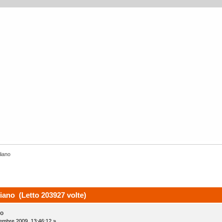
liano
ano (Letto 203927 volte)
no
embre 2009, 13:46:12 »