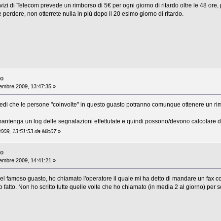
ervizi di Telecom prevede un rimborso di 5€ per ogni giorno di ritardo oltre le 48 ore,
 perdere, non otterrete nulla in più dopo il 20 esimo giorno di ritardo.
no
embre 2009, 13:47:35 »
edi che le persone "coinvolte" in questo guasto potranno comunque ottenere un rim
tenga un log delle segnalazioni effettutate e quindi possono/devono calcolare da sol
2009, 13:51:53 da Mic07
»
no
embre 2009, 14:41:21 »
el famoso guasto, ho chiamato l'operatore il quale mi ha detto di mandare un fax con 
fatto. Non ho scritto tutte quelle volte che ho chiamato (in media 2 al giorno) per sol