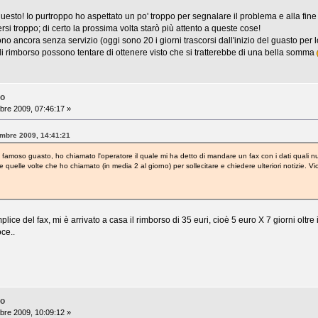
er questo! Io purtroppo ho aspettato un po' troppo per segnalare il problema e alla fi
rsi troppo; di certo la prossima volta starò più attento a queste cose!
 ancora senza servizio (oggi sono 20 i giorni trascorsi dall'inizio del guasto per lor
 rimborso possono tentare di ottenere visto che si tratterebbe di una bella somma
no
bre 2009, 07:46:17 »
tembre 2009, 14:41:21
 famoso guasto, ho chiamato l'operatore il quale mi ha detto di mandare un fax con i dati quali nu
te quelle volte che ho chiamato (in media 2 al giorno) per sollecitare e chiedere ulteriori notizie. Vi
ce del fax, mi è arrivato a casa il rimborso di 35 euri, cioè 5 euro X 7 giorni oltre i
ce..
no
bre 2009, 10:09:12 »