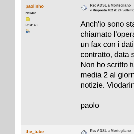
Re: ADSL a Mortegliano
paolinho
«
Risposta #82 il:
24 Settemb
Newbie
Anch'io sono st
Post: 40
chiamato l'oper
un fax con i dati
contratto, data 
Non ho scritto t
media 2 al giorn
notizie. Viodari
paolo
Re: ADSL a Mortegliano
the_tube