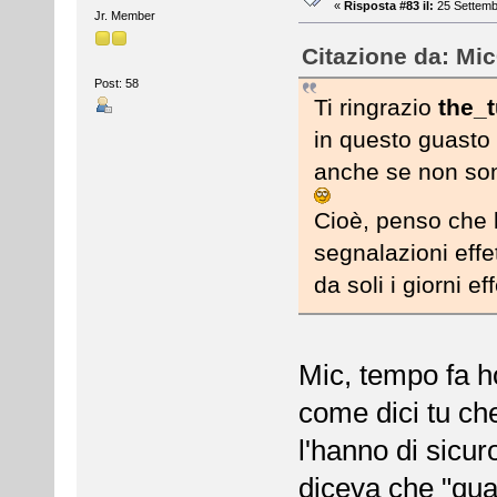
«
Risposta #83 il:
25 Settemb
Jr. Member
Citazione da: Mic
Post: 58
Ti ringrazio
the_
in questo guasto
anche se non sono
Cioè, penso che 
segnalazioni effe
da soli i giorni eff
Mic, tempo fa ho
come dici tu che 
l'hanno di sicu
diceva che "qua 