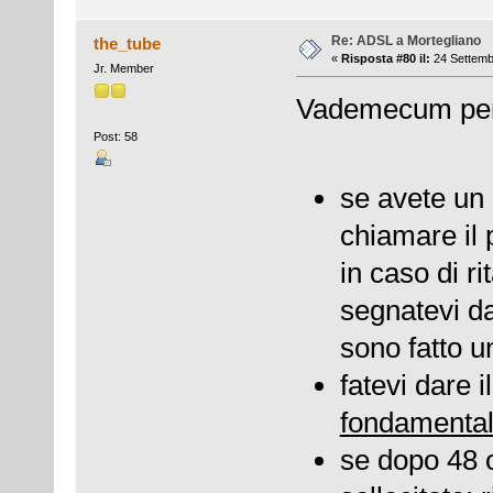
Re: ADSL a Mortegliano
the_tube
«
Risposta #80 il:
24 Settemb
Jr. Member
Vademecum per 
Post: 58
se avete un
chiamare il 
in caso di r
segnatevi da
sono fatto u
fatevi dare 
fondamenta
se dopo 48 o