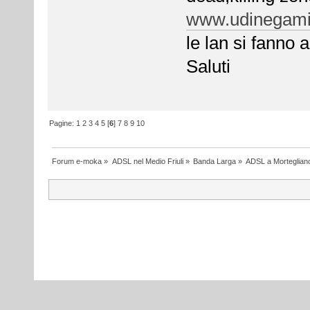
www.udinegami
le lan si fanno a
Saluti
Pagine:
1
2
3
4
5
[
6
]
7
8
9
10
Forum e-moka
»
ADSL nel Medio Friuli
»
Banda Larga
»
ADSL a Morteglian