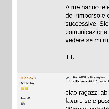
A me hanno tele
del rimborso e c
successive. Sic
comunicazione s
vedere se mi r
TT.
Re: ADSL a Mortegliano
Diablo73
«
Risposta #89 il:
01 Novembr
Jr. Member
ciao ragazzi abi
Post: 67
favore se e poss
20mega potrebb