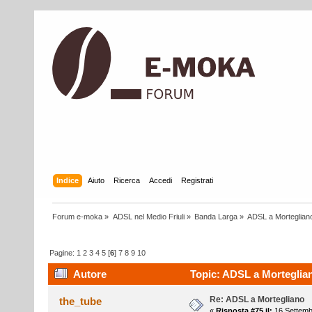
Indice
Aiuto
Ricerca
Accedi
Registrati
Forum e-moka
»
ADSL nel Medio Friuli
»
Banda Larga
»
ADSL a Morteglian
Pagine:
1
2
3
4
5
[
6
]
7
8
9
10
Autore
Topic: ADSL a Morteglian
Re: ADSL a Mortegliano
the_tube
«
Risposta #75 il:
16 Settemb