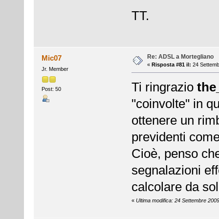
TT.
Re: ADSL a Mortegliano
Mic07
«
Risposta #81 il:
24 Settemb
Jr. Member
Ti ringrazio
the
Post: 50
"coinvolte" in 
ottenere un rim
previdenti come
Cioè, penso che
segnalazioni ef
calcolare da soli 
«
Ultima modifica: 24 Settembre 200