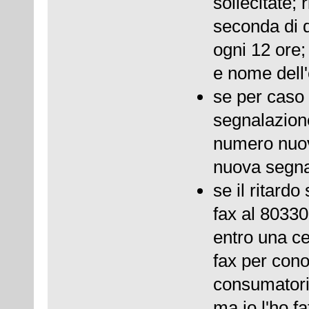
sollecitate;
seconda di q
ogni 12 ore;
e nome dell'
se per caso 
segnalazione 
numero nuovo 
nuova segna
se il ritard
fax al 8033
entro una ce
fax per con
consumatori
ma io l'ho fat