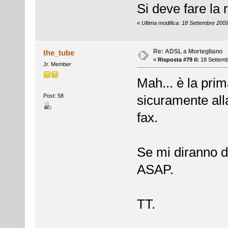
Si deve fare la 
«
Ultima modifica: 18 Settembre 2009
Re: ADSL a Mortegliano
the_tube
«
Risposta #79 il:
18 Settemb
Jr. Member
Mah... è la prim
Post: 58
sicuramente all
fax.
Se mi diranno di
ASAP.
TT.