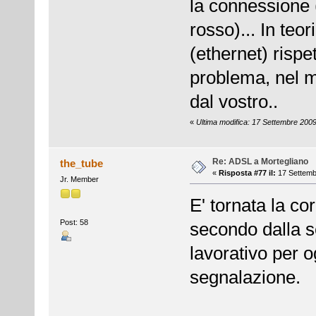
la connessione (
rosso)... In teo
(ethernet) rispe
problema, nel m
dal vostro..
«
Ultima modifica: 17 Settembre 200
Re: ADSL a Mortegliano
the_tube
«
Risposta #77 il:
17 Settemb
Jr. Member
E' tornata la cor
Post: 58
secondo dalla s
lavorativo per o
segnalazione.