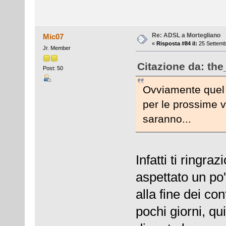
Re: ADSL a Mortegliano
Mic07
«
Risposta #84 il:
25 Settemb
Jr. Member
Citazione da: the
Post: 50
Ovviamente quel c
per le prossime 
saranno...
Infatti ti ringra
aspettato un po
alla fine dei co
pochi giorni, qu