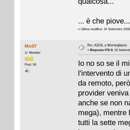
qualcosa...
... è che piove.
«
Ultima modifica: 16 Settembre 2009
Re: ADSL a Mortegliano
Mic07
«
Risposta #76 il:
16 Settemb
Jr. Member
Io no so se il m
Post: 50
l'intervento di 
da remoto, però
provider veniva
anche se non n
mega), mentre 
tutti la sette m