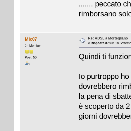
....... peccato c
rimborsano solo 
Re: ADSL a Mortegliano
Mic07
«
Risposta #78 il:
18 Settemb
Jr. Member
Quindi ti funzio
Post: 50
Io purtroppo ho 
dovrebbero rimb
la pena di sbatt
è scoperto da 2
giorni dovrebber