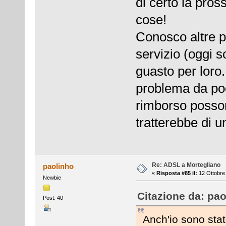
di certo la pros
cose!
Conosco altre 
servizio (oggi so
guasto per loro..
problema da po
rimborso posson
tratterebbe di
Re: ADSL a Mortegliano
paolinho
«
Risposta #85 il:
12 Ottobre 
Newbie
Citazione da: pao
Post: 40
Anch'io sono sta