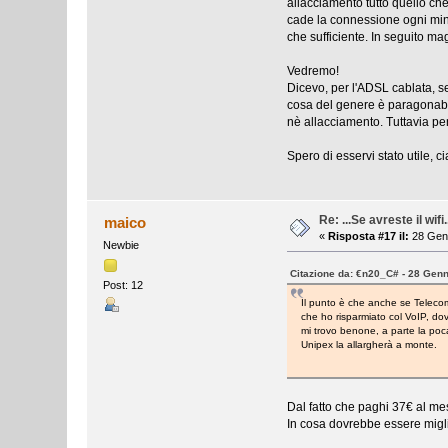
allacciamento tutto quello che
cade la connessione ogni min
che sufficiente. In seguito m
Vedremo!
Dicevo, per l'ADSL cablata, s
cosa del genere è paragonabil
nè allacciamento. Tuttavia pen
Spero di esservi stato utile, cia
Re: ...Se avreste il wifi.
maico
«
Risposta #17 il:
28 Genn
Newbie
Citazione da: €n20_C# - 28 Genn
Post: 12
Il punto è che anche se Telecom
che ho risparmiato col VoIP, dov
mi trovo benone, a parte la po
Unipex la allargherà a monte.
Dal fatto che paghi 37€ al me
In cosa dovrebbe essere migli