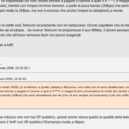
 ho risparmiato col VoIP, dovrei tornare a pagare il canone a quei 4 s*****i, e magari
uto), mentre con Unipex mi trovo benone, a parte la poca banda (1Mbps) che però
agari metto la 2Mbps, ma non è escluso che anche Unipex la allargherà a monte.
e la mette solo Telecom sicuramente non mi riallaccerei. Dovrei aspettare che la
e ad un'utopia... Se invece Telecom mi proponesse il suo WiMax, lì dovrei pensarc
so che all'inizio verranno fuori con prezzi esagerati.
o a tutti!
..
aio 2008, 15:16:35 »
aio 2008, 12:32:18
 mette l'ADSL (e mi riferisco a quella cablata) a Muzzana, una volta che mi sono disallacciato co
rei tornare a pagare il canone a quei 4 s*****i, e magari la loro connessione fa schifo (ho sentit
ca banda (1Mbps) che però attualmente per me (che mi son sempre accontentato) è più che suffi
se intuisco che non hai l'IP pubblico, quindi anche senza quello la qualità della t
ore il VoIP con l'IP pubblico?Domanda rivolta a Wipex