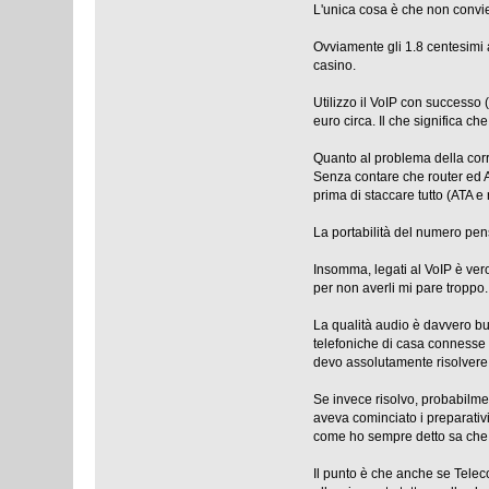
L'unica cosa è che non conviene
Ovviamente gli 1.8 centesimi al
casino.
Utilizzo il VoIP con successo
euro circa. Il che significa c
Quanto al problema della corre
Senza contare che router ed A
prima di staccare tutto (ATA 
La portabilità del numero pens
Insomma, legati al VoIP è ve
per non averli mi pare troppo.
La qualità audio è davvero buo
telefoniche di casa connesse 
devo assolutamente risolvere p
Se invece risolvo, probabilme
aveva cominciato i preparativ
come ho sempre detto sa che a
Il punto è che anche se Telec