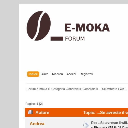
Indice
Aiuto
Ricerca
Accedi
Registrati
Forum e-moka
»
Categoria Generale
»
Generale
»
...Se avreste il wifi...
Pagine:
1
[
2
]
Autore
Topic: ...Se avreste il w
Re: ...Se avreste il wifi.
Andrea
«
Risposta #15 il:
02 Otto