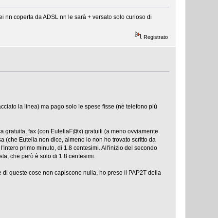
ei nn coperta da ADSL nn le sarà + versato solo curioso di
Registrato
ciato la linea) ma pago solo le spese fisse (nè telefono più
ica gratuita, fax (con EuteliaF@x) gratuiti (a meno ovviamente
sa (che Eutelia non dice, almeno io non ho trovato scritto da
l'intero primo minuto, di 1.8 centesimi. All'inizio del secondo
ta, che però è solo di 1.8 centesimi.
e di queste cose non capiscono nulla, ho preso il PAP2T della