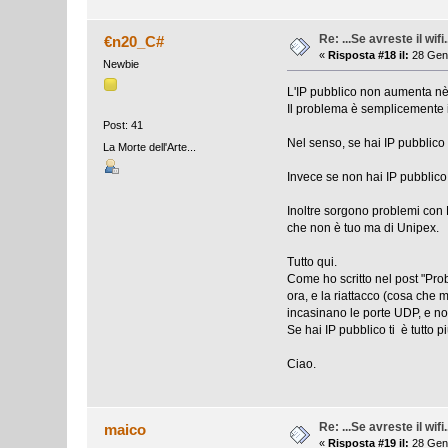
Re: ...Se avreste il wifi.
€n20_C#
«
Risposta #18 il:
28 Genn
Newbie
L'IP pubblico non aumenta nè 
Il problema è semplicemente i
Post: 41
Nel senso, se hai IP pubblico 
La Morte dell'Arte...
Invece se non hai IP pubblico s
Inoltre sorgono problemi con 
che non è tuo ma di Unipex.
Tutto qui.
Come ho scritto nel post "Pro
ora, e la riattacco (cosa che 
incasinano le porte UDP, e no
Se hai IP pubblico ti è tutto p
Ciao.
Re: ...Se avreste il wifi.
maico
«
Risposta #19 il:
28 Genn