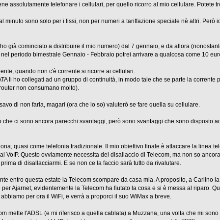
 assolutamente telefonare i cellulari, per quello ricorro al mio cellulare. Potete trova
 minuto sono solo per i fissi, non per numeri a tariffazione speciale nè altri. Però io
 (ho già cominciato a distribuire il mio numero) dal 7 gennaio, e da allora (nonosta
he nel periodo bimestrale Gennaio - Febbraio potrei arrivare a qualcosa come 10 eur
nte, quando non c'è corrente si ricorre ai cellulari.
TA li ho collegati ad un gruppo di continuità, in modo tale che se parte la corrent
e router non consumano molto).
avo di non farla, magari (ora che lo so) valuterò se fare quella su cellulare.
ro che ci sono ancora parecchi svantaggi, però sono svantaggi che sono disposto a
na, quasi come telefonia tradizionale. Il mio obiettivo finale è attaccare la linea te
al VoIP. Questo ovviamente necessita del disallaccio di Telecom, ma non so ancora q
rima di disallacciarmi. E se non ce la faccio sarà tutto da rivalutare.
nte entro questa estate la Telecom scompare da casa mia. A proposito, a Carlino l
i per Ajarnet, evidentemente la Telecom ha fiutato la cosa e si è messa al riparo.
bbiamo per ora il WiFi, e verrà a proporci il suo WiMax a breve.
om mette l'ADSL (e mi riferisco a quella cablata) a Muzzana, una volta che mi sono