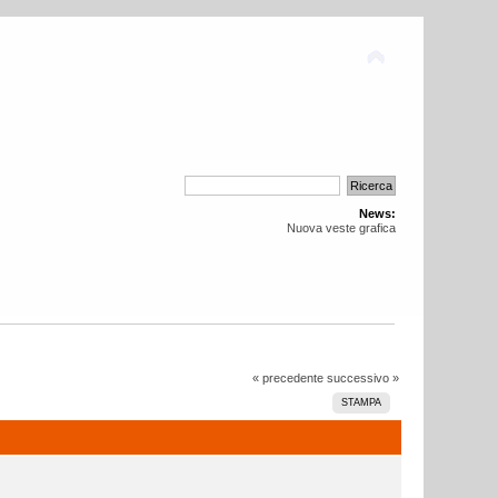
News:
Nuova veste grafica
« precedente
successivo »
STAMPA