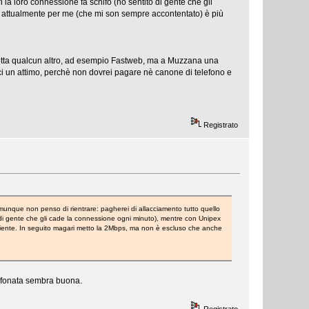
 la loro connessione fa schifo (ho sentito di gente che gli
 attualmente per me (che mi son sempre accontentato) è più
 metta qualcun altro, ad esempio Fastweb, ma a Muzzana una
i un attimo, perchè non dovrei pagare nè canone di telefono e
Registrato
munque non penso di rientrare: pagherei di allacciamento tutto quello
o di gente che gli cade la connessione ogni minuto), mentre con Unipex
ciente. In seguito magari metto la 2Mbps, ma non è escluso che anche
elefonata sembra buona.
Registrato