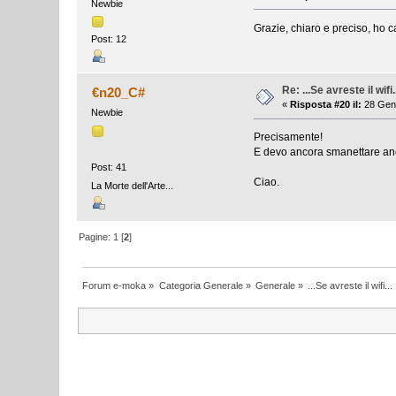
Newbie
Grazie, chiaro e preciso, ho 
Post: 12
Re: ...Se avreste il wifi.
€n20_C#
«
Risposta #20 il:
28 Genn
Newbie
Precisamente!
E devo ancora smanettare anco
Post: 41
Ciao.
La Morte dell'Arte...
Pagine:
1
[
2
]
Forum e-moka
»
Categoria Generale
»
Generale
»
...Se avreste il wifi...