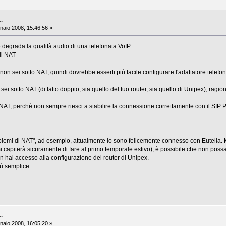
..
aio 2008, 15:46:56 »
degrada la qualità audio di una telefonata VoIP.
l NAT.
non sei sotto NAT, quindi dovrebbe esserti più facile configurare l'adattatore telefon
ei sotto NAT (di fatto doppio, sia quello del tuo router, sia quello di Unipex), ragio
NAT, perchè non sempre riesci a stabilire la connessione correttamente con il SIP P
blemi di NAT", ad esempio, attualmente io sono felicemente connesso con Eutelia. Ma
mi capiterà sicuramente di fare al primo temporale estivo), è possibile che non poss
n hai accesso alla configurazione del router di Unipex.
iù semplice.
..
aio 2008, 16:05:20 »