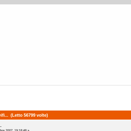
ifi... (Letto 56799 volte)
..
bre 2007, 19:18:48 »