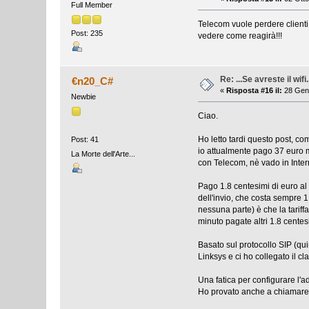
Full Member
Telecom vuole perdere clienti
Post: 235
vedere come reagirà!!!
Re: ...Se avreste il wifi.
€n20_C#
«
Risposta #16 il:
28 Genn
Newbie
Ciao.
Ho letto tardi questo post, co
Post: 41
io attualmente pago 37 euro m
La Morte dell'Arte...
con Telecom, nè vado in Intern
Pago 1.8 centesimi di euro al 
dell'invio, che costa sempre 1
nessuna parte) è che la tariffa
minuto pagate altri 1.8 centes
Basato sul protocollo SIP (qu
Linksys e ci ho collegato il cl
Una fatica per configurare l'a
Ho provato anche a chiamare i