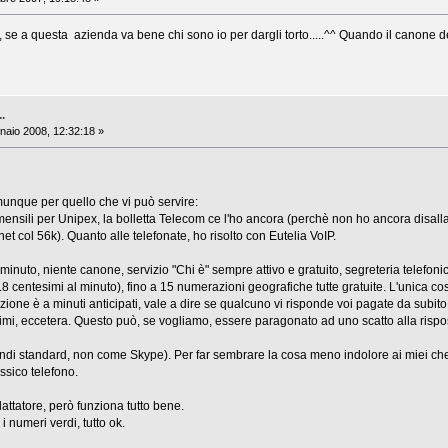
, se a questa azienda va bene chi sono io per dargli torto.....^^ Quando il canone d
..
aio 2008, 12:32:18 »
munque per quello che vi può servire:
ensili per Unipex, la bolletta Telecom ce l'ho ancora (perchè non ho ancora disallac
et col 56k). Quanto alle telefonate, ho risolto con Eutelia VoIP.
minuto, niente canone, servizio "Chi è" sempre attivo e gratuito, segreteria telefon
.8 centesimi al minuto), fino a 15 numerazioni geografiche tutte gratuite. L'unica co
zione è a minuti anticipati, vale a dire se qualcuno vi risponde voi pagate da subito 
imi, eccetera. Questo può, se vogliamo, essere paragonato ad uno scatto alla rispos
indi standard, non come Skype). Per far sembrare la cosa meno indolore ai miei ch
assico telefono.
dattatore, però funziona tutto bene.
 numeri verdi, tutto ok.