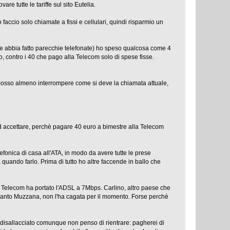
re tutte le tariffe sul sito Eutelia.
 faccio solo chiamate a fissi e cellulari, quindi risparmio un
nte abbia fatto parecchie telefonate) ho speso qualcosa come 4
o, contro i 40 che pago alla Telecom solo di spese fisse.
e posso almeno interrompere come si deve la chiamata attuale,
d accettare, perchè pagare 40 euro a bimestre alla Telecom
lefonica di casa all'ATA, in modo da avere tutte le prese
uando farlo. Prima di tutto ho altre faccende in ballo che
a Telecom ha portato l'ADSL a 7Mbps. Carlino, altro paese che
 Quanto Muzzana, non l'ha cagata per il momento. Forse perchè
 disallacciato comunque non penso di rientrare: pagherei di