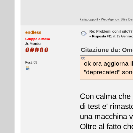
katiacoppo.it - Web Agency, Siti e Des
Re: Problemi con il sito??
endless
«
Risposta #11 il:
19 Gennaio 
Gruppo e-moka
Jr. Member
Citazione da: Oma
ok ora aggiorna i
Post: 85
"deprecated" sono
Con calma che de
di test e' rimas
una macchina v
Oltre al fatto 