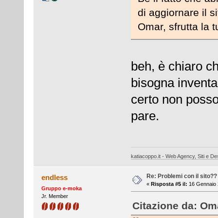
di aggiornare il s
Omar, sfrutta la 
beh, è chiaro ch
bisogna inventar
certo non posso 
pare.
katiacoppo.it - Web Agency, Siti e Des
Re: Problemi con il sito??
endless
«
Risposta #5 il:
16 Gennaio 
Gruppo e-moka
Jr. Member
Citazione da: Oma