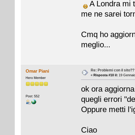
A Londra mi t
me ne sarei torna
Cmq ho aggiorna
meglio...
Re: Problemi con il sito??
Omar Piani
«
Risposta #10 il:
19 Gennaio
Hero Member
ok ora aggiorna
Post: 552
quegli errori "d
Oppure metti l'ig
Ciao