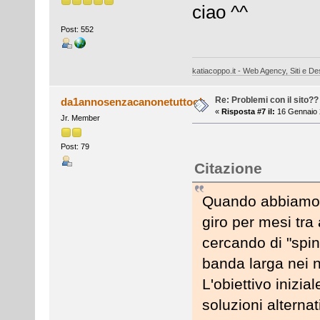
ciao ^^
Post: 552
katiacoppo.it - Web Agency, Siti e Des
Re: Problemi con il sito??
da1annosenzacanonetuttook
«
Risposta #7 il:
16 Gennaio 
Jr. Member
Post: 79
Citazione
Quando abbiamo av
giro per mesi tr
cercando di "spi
banda larga nei n
L'obiettivo inizia
soluzioni alternat