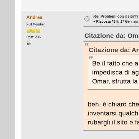
Re: Problemi con il sito??
Andrea
«
Risposta #8 il:
17 Gennaio 
Full Member
Citazione da: Oma
Post: 235
Citazione da: A
Be il fatto che 
impedisca di agg
Omar, sfrutta la
beh, è chiaro che
inventarsi qualch
rubargli il sito e 