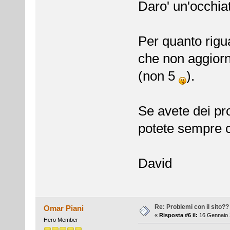
Daro' un'occhiat
Per quanto rigua
che non aggiorni
(non 5
).
Se avete dei pr
potete sempre c
David
Re: Problemi con il sito??
Omar Piani
«
Risposta #6 il:
16 Gennaio 
Hero Member