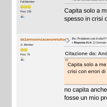
Full Member
Capita solo a m
Post: 235
spesso in crisi 
Re: Problemi con il sito??
da1annosenzacanonetuttook
«
Risposta #1 il:
12 Gennaio 
Jr. Member
Citazione da: And
Post: 79
Capita solo a me 
crisi con errori d
no capita anch
fosse un mio p