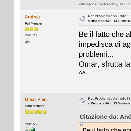
katiacoppo.it - Web Agency, Siti e Des
Re: Problemi con il sito??
Andrea
«
Risposta #3 il:
13 Gennaio 
Full Member
Be il fatto che a
Post: 235
impedisca di agg
problemi...
Omar, sfrutta la
^^
Re: Problemi con il sito??
Omar Piani
«
Risposta #4 il:
13 Gennaio 
Hero Member
Citazione da: And
Post: 552
Be il fatto che a