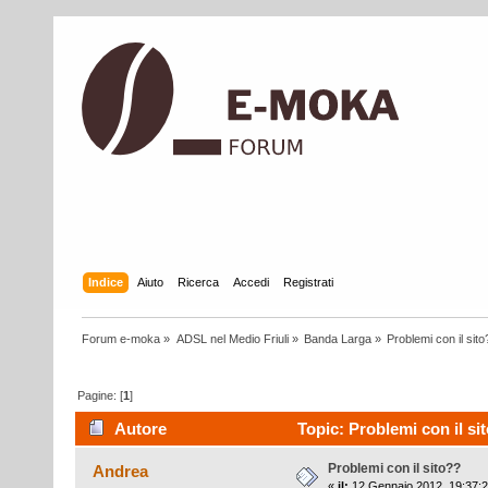
Indice
Aiuto
Ricerca
Accedi
Registrati
Forum e-moka
»
ADSL nel Medio Friuli
»
Banda Larga
»
Problemi con il sito
Pagine: [
1
]
Autore
Topic: Problemi con il si
Problemi con il sito??
Andrea
«
il:
12 Gennaio 2012, 19:37:2