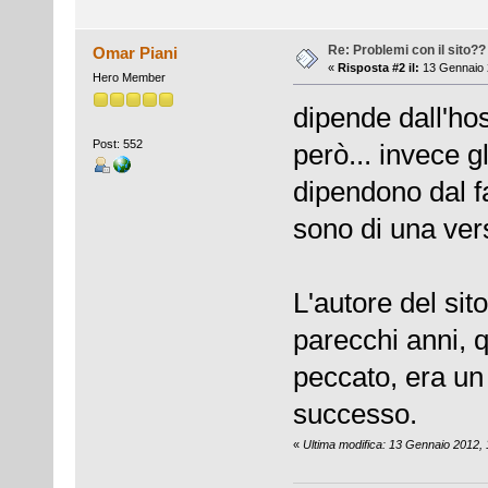
Re: Problemi con il sito??
Omar Piani
«
Risposta #2 il:
13 Gennaio 
Hero Member
dipende dall'ho
Post: 552
però... invece gl
dipendono dal 
sono di una vers
L'autore del sit
parecchi anni, 
peccato, era un
successo.
«
Ultima modifica: 13 Gennaio 2012,