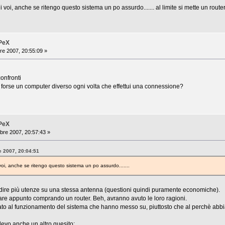
voi, anche se ritengo questo sistema un po assurdo....... al limite si mette un router 
iPeX
re 2007, 20:55:09 »
confronti
si forse un computer diverso ogni volta che effettui una connessione?
iPeX
bre 2007, 20:57:43 »
e 2007, 20:04:51
oi, anche se ritengo questo sistema un po assurdo.......
ire più utenze su una stessa antenna (questioni quindi puramente economiche).
iare appunto comprando un router. Beh, avranno avuto le loro ragioni.
o al funzionamento del sistema che hanno messo su, piuttosto che al perchè abbia
llevo anche un altro quesito: