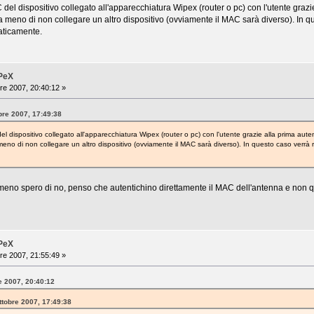
 del dispositivo collegato all'apparecchiatura Wipex (router o pc) con l'utente grazi
meno di non collegare un altro dispositivo (ovviamente il MAC sarà diverso). In qu
aticamente.
iPeX
re 2007, 20:40:12 »
bre 2007, 17:49:38
el dispositivo collegato all'apparecchiatura Wipex (router o pc) con l'utente grazie alla prima aute
no di non collegare un altro dispositivo (ovviamente il MAC sarà diverso). In questo caso verrà r
lmeno spero di no, penso che autentichino direttamente il MAC dell'antenna e non qu
iPeX
re 2007, 21:55:49 »
e 2007, 20:40:12
ttobre 2007, 17:49:38