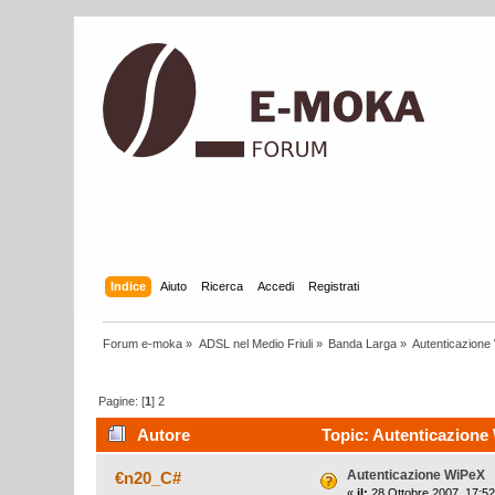
Indice
Aiuto
Ricerca
Accedi
Registrati
Forum e-moka
»
ADSL nel Medio Friuli
»
Banda Larga
»
Autenticazione
Pagine: [
1
]
2
Autore
Topic: Autenticazione 
Autenticazione WiPeX
€n20_C#
«
il:
28 Ottobre 2007, 17:52