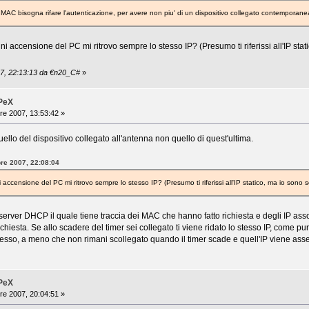
 MAC bisogna rifare l'autenticazione, per avere non piu' di un dispositivo collegato contemporanea
i accensione del PC mi ritrovo sempre lo stesso IP? (Presumo ti riferissi all'IP stati
07, 22:13:13 da €n20_C#
»
iPeX
re 2007, 13:53:42 »
llo del dispositivo collegato all'antenna non quello di quest'ultima.
bre 2007, 22:08:04
accensione del PC mi ritrovo sempre lo stesso IP? (Presumo ti riferissi all'IP statico, ma io sono so
server DHCP il quale tiene traccia dei MAC che hanno fatto richiesta e degli IP asso
hiesta. Se allo scadere del timer sei collegato ti viene ridato lo stesso IP, come pure
tesso, a meno che non rimani scollegato quando il timer scade e quell'IP viene ass
iPeX
re 2007, 20:04:51 »