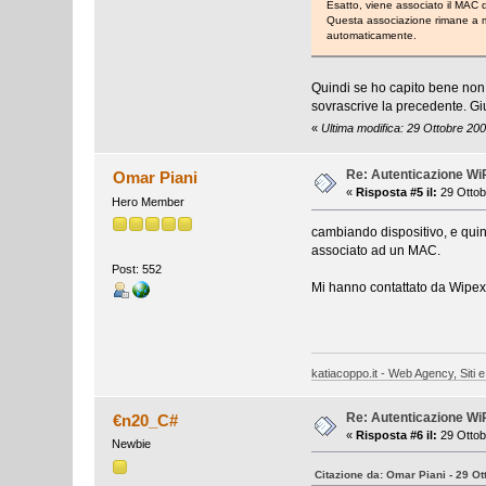
Esatto, viene associato il MAC d
Questa associazione rimane a me
automaticamente.
Quindi se ho capito bene non
sovrascrive la precedente. Gi
«
Ultima modifica: 29 Ottobre 20
Re: Autenticazione W
Omar Piani
«
Risposta #5 il:
29 Ottob
Hero Member
cambiando dispositivo, e quind
associato ad un MAC.
Post: 552
Mi hanno contattato da Wipex 
katiacoppo.it - Web Agency, Siti e
Re: Autenticazione W
€n20_C#
«
Risposta #6 il:
29 Ottob
Newbie
Citazione da: Omar Piani - 29 Ot