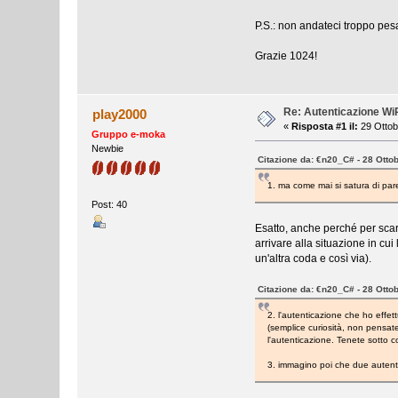
P.S.: non andateci troppo pe
Grazie 1024!
Re: Autenticazione W
play2000
«
Risposta #1 il:
29 Ottob
Gruppo e-moka
Newbie
Citazione da: €n20_C# - 28 Otto
1. ma come mai si satura di parec
Post: 40
Esatto, anche perché per scari
arrivare alla situazione in cu
un'altra coda e così via).
Citazione da: €n20_C# - 28 Otto
2. l'autenticazione che ho effe
(semplice curiosità, non pensat
l'autenticazione. Tenete sotto c
3. immagino poi che due autenti