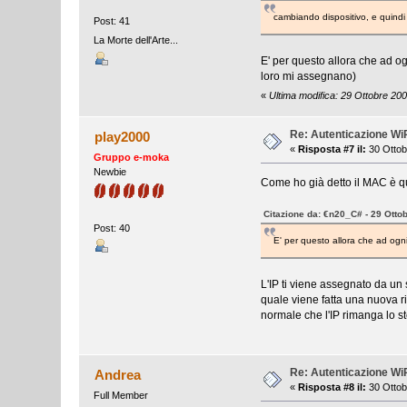
cambiando dispositivo, e quindi
Post: 41
La Morte dell'Arte...
E' per questo allora che ad ogn
loro mi assegnano)
«
Ultima modifica: 29 Ottobre 20
Re: Autenticazione W
play2000
«
Risposta #7 il:
30 Ottob
Gruppo e-moka
Newbie
Come ho già detto il MAC è que
Citazione da: €n20_C# - 29 Otto
Post: 40
E' per questo allora che ad ogni 
L'IP ti viene assegnato da un 
quale viene fatta una nuova ric
normale che l'IP rimanga lo s
Re: Autenticazione W
Andrea
«
Risposta #8 il:
30 Ottob
Full Member