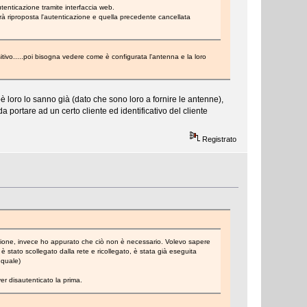
utenticazione tramite interfaccia web.
à riproposta l'autenticazione e quella precedente cancellata
tivo.....poi bisogna vedere come è configurata l'antenna e la loro
oro lo sanno già (dato che sono loro a fornire le antenne),
 portare ad un certo cliente ed identificativo del cliente
Registrato
essione, invece ho appurato che ciò non è necessario. Volevo sapere
stato scollegato dalla rete e ricollegato, è stata già eseguita
 quale)
r disautenticato la prima.