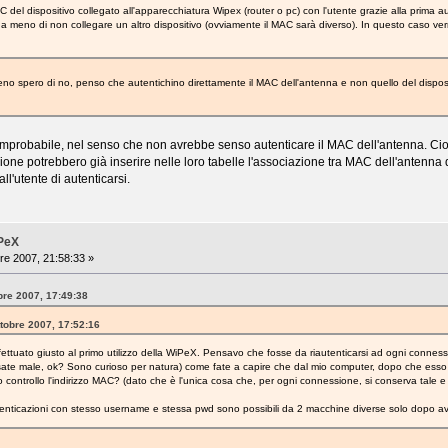
C del dispositivo collegato all'apparecchiatura Wipex (router o pc) con l'utente grazie alla prima a
 meno di non collegare un altro dispositivo (ovviamente il MAC sarà diverso). In questo caso verr
eno spero di no, penso che autentichino direttamente il MAC dell'antenna e non quello del disposi
robabile, nel senso che non avrebbe senso autenticare il MAC dell'antenna. Cioè l
ione potrebbero già inserire nelle loro tabelle l'associazione tra MAC dell'antenna da
ll'utente di autenticarsi.
iPeX
re 2007, 21:58:33 »
bre 2007, 17:49:38
ttobre 2007, 17:52:16
ffettuato giusto al primo utilizzo della WiPeX. Pensavo che fosse da riautenticarsi ad ogni conn
sate male, ok? Sono curioso per natura) come fate a capire che dal mio computer, dopo che esso è 
o controllo l'indirizzo MAC? (dato che è l'unica cosa che, per ogni connessione, si conserva tale e
nticazioni con stesso username e stessa pwd sono possibili da 2 macchine diverse solo dopo ave