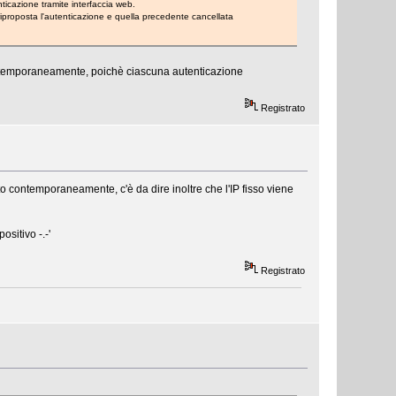
nticazione tramite interfaccia web.
iproposta l'autenticazione e quella precedente cancellata
ontemporaneamente, poichè ciascuna autenticazione
Registrato
to contemporaneamente, c'è da dire inoltre che l'IP fisso viene
sitivo -.-'
Registrato