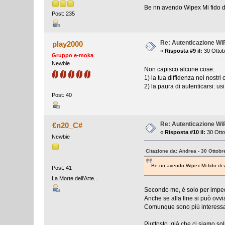
Be nn avendo Wipex Mi fido di 
Post: 235
Re: Autenticazione W
play2000
«
Risposta #9 il:
30 Ottob
Gruppo e-moka
Newbie
Non capisco alcune cose:
1) la tua diffidenza nei nostri 
2) la paura di autenticarsi: u
Post: 40
Re: Autenticazione W
€n20_C#
«
Risposta #10 il:
30 Otto
Newbie
Citazione da: Andrea - 30 Ottobr
Be nn avendo Wipex Mi fido di v
Post: 41
La Morte dell'Arte...
Secondo me, è solo per imped
Anche se alla fine si può ovv
Comunque sono più interessat
Piuttosto, già che ci siamo so