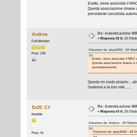
Esatto, viene associato il MAC
Questa associazione rimane a 
precedente cancellata autom
Re: Autenticazione W
Andrea
«
Risposta #2 il:
29 Ottob
Full Member
Citazione da: play2000 - 29 Otto
Post: 235
Esatto, viene associato il MAC d
Questa associazione rimane a me
automaticamente.
Questo nn credo proprio.....a
l'antenna e la loro rete........
Re: Autenticazione W
€n20_C#
«
Risposta #3 il:
29 Ottob
Newbie
Citazione da: Andrea - 29 Ottobr
Citazione da: play2000 - 29 O
Post: 41