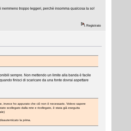
eci nemmeno troppo leggeri, perchè insomma qualcosa la so!
Registrato
sponibili sempre. Non mettendo un limite alla banda è facile
quando finisci di scaricare da una fonte dovrai aspettare
one, invece ho appurato che ciò non è necessario. Volevo sapere
to scollegato dalla rete e ricollegato, è stata già eseguita
ale)
isautenticato la prima.