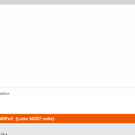
 WiPeX
WiPeX (Letto 56357 volte)
:16 »