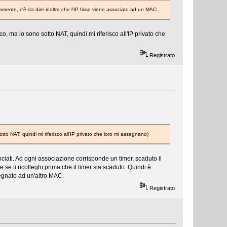
mente, c'è da dire inoltre che l'IP fisso viene associato ad un MAC.
co, ma io sono sotto NAT, quindi mi riferisco all'IP privato che
Registrato
tto NAT, quindi mi riferisco all'IP privato che loro mi assegnano)
ciati. Ad ogni associazione corrisponde un timer, scaduto il
 se ti ricolleghi prima che il timer sia scaduto. Quindi è
egnato ad un'altro MAC.
Registrato