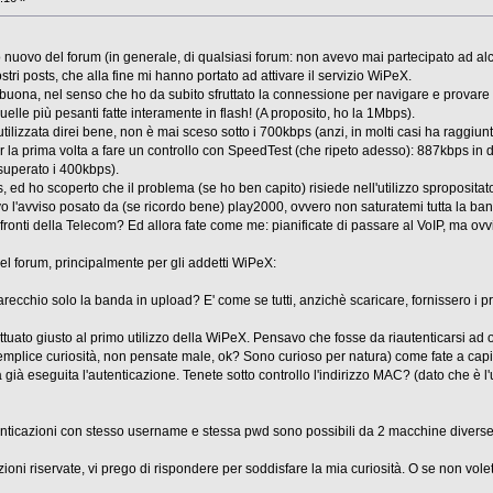
o nuovo del forum (in generale, di qualsiasi forum: non avevo mai partecipato ad alc
tri posts, che alla fine mi hanno portato ad attivare il servizio WiPeX.
buona, nel senso che ho da subito sfruttato la connessione per navigare e provare 
quelle più pesanti fatte interamente in flash! (A proposito, ho la 1Mbps).
lizzata direi bene, non è mai sceso sotto i 700kbps (anzi, in molti casi ha raggiunt
er la prima volta a fare un controllo con SpeedTest (che ripeto adesso): 887kbps 
superato i 400kbps).
sts, ed ho scoperto che il problema (se ho ben capito) risiede nell'utilizzo sproposit
 l'avviso posato da (se ricordo bene) play2000, ovvero non saturatemi tutta la ba
fronti della Telecom? Ed allora fate come me: pianificate di passare al VoIP, ma ov
l forum, principalmente per gli addetti WiPeX:
recchio solo la banda in upload? E' come se tutti, anzichè scaricare, fornissero i pro
fettuato giusto al primo utilizzo della WiPeX. Pensavo che fosse da riautenticarsi a
mplice curiosità, non pensate male, ok? Sono curioso per natura) come fate a capi
ata già eseguita l'autenticazione. Tenete sotto controllo l'indirizzo MAC? (dato che è
nticazioni con stesso username e stessa pwd sono possibili da 2 macchine diverse 
oni riservate, vi prego di rispondere per soddisfare la mia curiosità. O se non volet