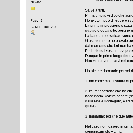
Newbie
Salve a tutti.
Prima di tutto vi dico che son
Ho avuto modo di leggere i vos
Post: 41
La prima impressione è stata 
La Morte dell'Arte...
quattro e quattr'otto, persino 
La banda in download viene uti
Giusto ieri però ho provato p
dal momento che ieri non ha 
Poi ho letto i vostri nuovi po
Dunque in primo luogo rinnovo
Non volete vendicarvi nei con
Ho alcune domande per voi de
1. ma come mai si satura di pa
2. l'autenticazione che ho ef
necessario. Volevo sapere (se
dalla rete e ricollegato, è st
quale)
3. immagino poi che due aute
Nel caso non fossero informazi
comunicarmele via mail.