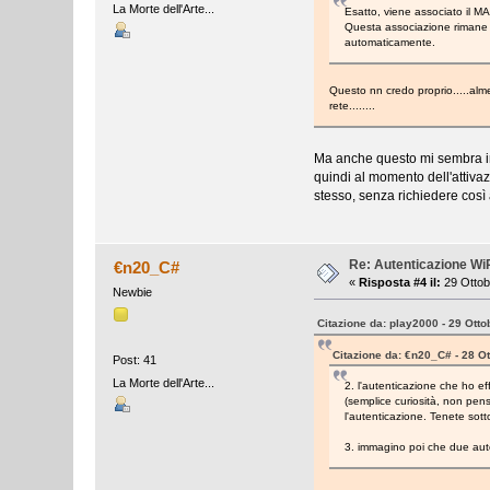
La Morte dell'Arte...
Esatto, viene associato il MA
Questa associazione rimane a
automaticamente.
Questo nn credo proprio.....alm
rete........
Ma anche questo mi sembra imp
quindi al momento dell'attivaz
stesso, senza richiedere così a
Re: Autenticazione W
€n20_C#
«
Risposta #4 il:
29 Ottob
Newbie
Citazione da: play2000 - 29 Otto
Citazione da: €n20_C# - 28 O
Post: 41
La Morte dell'Arte...
2. l'autenticazione che ho e
(semplice curiosità, non pen
l'autenticazione. Tenete sott
3. immagino poi che due aute