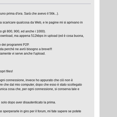
uno prima d'ora. Sarà che avevo il 56k...).
a scaricare qualcosa da Web, e le pagine mi si aprivano in
o gli 800, 900, ed anche i 1000).
in download, ma appena 512kbps in upload (ed è cosa buona,
ato dei programmi P2P.
nda perchè ne avrò bisogno a breve!!!
viamente vi serve anche l'upload.
pri files!
d ogni connessione, invece ho appurato che ciò non è
re che dal mio computer, dopo che esso è stato scollegato
 l'unica cosa che, per ogni connessione, si conserva tale e
solo dopo aver disautenticato la prima.
e sperperarle in giro per il forum, mi fate sapere se potete