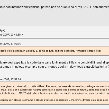
sante con informazioni tecniche, perchè non so quanto so di reti LAN. E non andat
iPeX
re 2007, 17:49:38 »
bre 2007, 17:52:16
chio solo la banda in upload? E' come se tutti, anzichè scaricare, fornissero i propri files!
care devi aspettare le code dalle varie fonti, mentre i file che condividi li rendi di
i la banda in upload è sempre satura, mentre quella in download sarà più ballerina (
bre 2007, 17:52:16
ttuato giusto al primo utilizzo della WiPeX. Pensavo che fosse da riautenticarsi ad ogni connessi
e male, ok? Sono curioso per natura) come fate a capire che dal mio computer, dopo che esso è sta
ontrollo l'indirizzo MAC? (dato che è l'unica cosa che, per ogni connessione, si conserva tale e qu
cazioni con stesso username e stessa pwd sono possibili da 2 macchine diverse solo dopo aver d