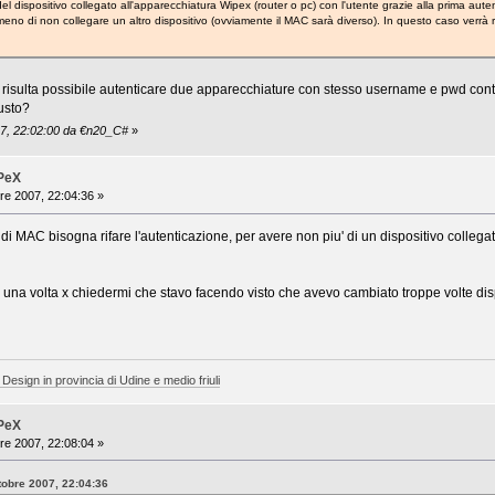
el dispositivo collegato all'apparecchiatura Wipex (router o pc) con l'utente grazie alla prima aute
no di non collegare un altro dispositivo (ovviamente il MAC sarà diverso). In questo caso verrà r
 risulta possibile autenticare due apparecchiature con stesso username e pwd c
usto?
07, 22:02:00 da €n20_C#
»
iPeX
re 2007, 22:04:36 »
i MAC bisogna rifare l'autenticazione, per avere non piu' di un dispositivo collega
una volta x chiedermi che stavo facendo visto che avevo cambiato troppe volte dispo
 Design in provincia di Udine e medio friuli
iPeX
re 2007, 22:08:04 »
tobre 2007, 22:04:36