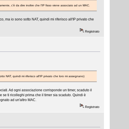
mente, c'è da dire inoltre che l'IP fisso viene associato ad un MAC.
co, ma io sono sotto NAT, quindi mi riferisco all'IP privato che
Registrato
tto NAT, quindi mi riferisco all'IP privato che loro mi assegnano)
ciati. Ad ogni associazione corrisponde un timer, scaduto il
 se ti ricolleghi prima che il timer sia scaduto. Quindi è
egnato ad un'altro MAC.
Registrato