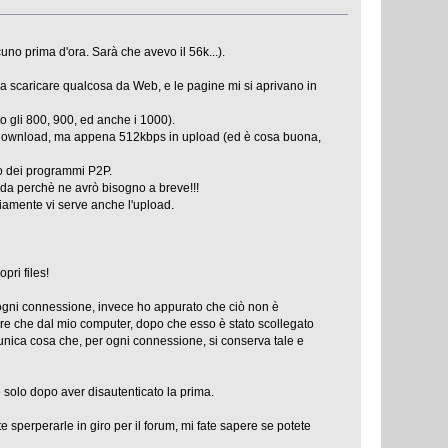
uno prima d'ora. Sarà che avevo il 56k...).
a scaricare qualcosa da Web, e le pagine mi si aprivano in
o gli 800, 900, ed anche i 1000).
in download, ma appena 512kbps in upload (ed è cosa buona,
ato dei programmi P2P.
nda perchè ne avrò bisogno a breve!!!
viamente vi serve anche l'upload.
pri files!
d ogni connessione, invece ho appurato che ciò non è
re che dal mio computer, dopo che esso è stato scollegato
 l'unica cosa che, per ogni connessione, si conserva tale e
solo dopo aver disautenticato la prima.
e sperperarle in giro per il forum, mi fate sapere se potete