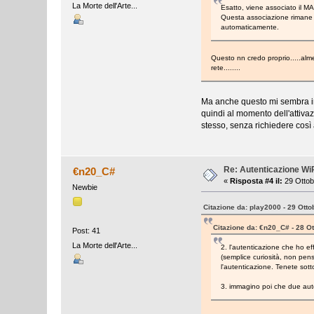
La Morte dell'Arte...
Esatto, viene associato il MA
Questa associazione rimane a
automaticamente.
Questo nn credo proprio.....alm
rete........
Ma anche questo mi sembra imp
quindi al momento dell'attivaz
stesso, senza richiedere così a
Re: Autenticazione W
€n20_C#
«
Risposta #4 il:
29 Ottob
Newbie
Citazione da: play2000 - 29 Otto
Citazione da: €n20_C# - 28 O
Post: 41
La Morte dell'Arte...
2. l'autenticazione che ho e
(semplice curiosità, non pen
l'autenticazione. Tenete sott
3. immagino poi che due aute