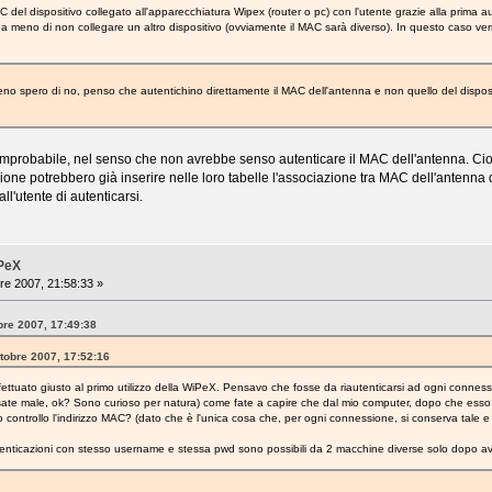
C del dispositivo collegato all'apparecchiatura Wipex (router o pc) con l'utente grazie alla prima a
 meno di non collegare un altro dispositivo (ovviamente il MAC sarà diverso). In questo caso verr
eno spero di no, penso che autentichino direttamente il MAC dell'antenna e non quello del disposi
robabile, nel senso che non avrebbe senso autenticare il MAC dell'antenna. Cioè l
ione potrebbero già inserire nelle loro tabelle l'associazione tra MAC dell'antenna da
ll'utente di autenticarsi.
iPeX
re 2007, 21:58:33 »
bre 2007, 17:49:38
ttobre 2007, 17:52:16
ffettuato giusto al primo utilizzo della WiPeX. Pensavo che fosse da riautenticarsi ad ogni conn
sate male, ok? Sono curioso per natura) come fate a capire che dal mio computer, dopo che esso è 
o controllo l'indirizzo MAC? (dato che è l'unica cosa che, per ogni connessione, si conserva tale e
nticazioni con stesso username e stessa pwd sono possibili da 2 macchine diverse solo dopo ave