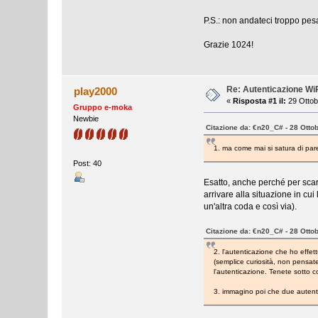
P.S.: non andateci troppo pe
Grazie 1024!
Re: Autenticazione W
play2000
«
Risposta #1 il:
29 Ottob
Gruppo e-moka
Newbie
Citazione da: €n20_C# - 28 Otto
1. ma come mai si satura di parec
Post: 40
Esatto, anche perché per scari
arrivare alla situazione in cu
un'altra coda e così via).
Citazione da: €n20_C# - 28 Otto
2. l'autenticazione che ho effe
(semplice curiosità, non pensat
l'autenticazione. Tenete sotto c
3. immagino poi che due autenti