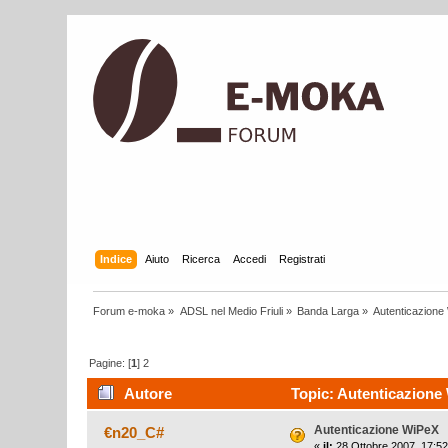
Indice
Aiuto
Ricerca
Accedi
Registrati
Forum e-moka
»
ADSL nel Medio Friuli
»
Banda Larga
»
Autenticazione
Pagine: [
1
]
2
Autore
Topic: Autenticazione 
Autenticazione WiPeX
€n20_C#
«
il:
28 Ottobre 2007, 17:52