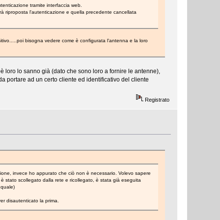
utenticazione tramite interfaccia web.
à riproposta l'autenticazione e quella precedente cancellata
tivo.....poi bisogna vedere come è configurata l'antenna e la loro
oro lo sanno già (dato che sono loro a fornire le antenne),
 portare ad un certo cliente ed identificativo del cliente
Registrato
essione, invece ho appurato che ciò non è necessario. Volevo sapere
stato scollegato dalla rete e ricollegato, è stata già eseguita
 quale)
r disautenticato la prima.