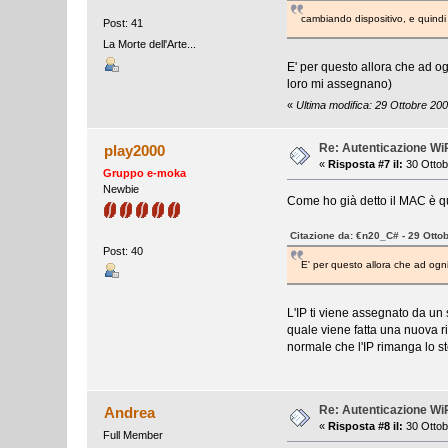
cambiando dispositivo, e quindi
Post: 41
La Morte dell'Arte...
E' per questo allora che ad ogn
loro mi assegnano)
«
Ultima modifica: 29 Ottobre 20
Re: Autenticazione W
play2000
«
Risposta #7 il:
30 Ottob
Gruppo e-moka
Newbie
Come ho già detto il MAC è que
Citazione da: €n20_C# - 29 Otto
Post: 40
E' per questo allora che ad ogni 
L'IP ti viene assegnato da un 
quale viene fatta una nuova ric
normale che l'IP rimanga lo s
Re: Autenticazione W
Andrea
«
Risposta #8 il:
30 Ottob
Full Member