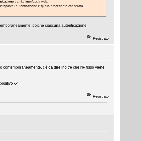
nticazione tramite interfaccia web.
iproposta l'autenticazione e quella precedente cancellata
ontemporaneamente, poichè ciascuna autenticazione
Registrato
to contemporaneamente, c'è da dire inoltre che l'IP fisso viene
sitivo -.-'
Registrato