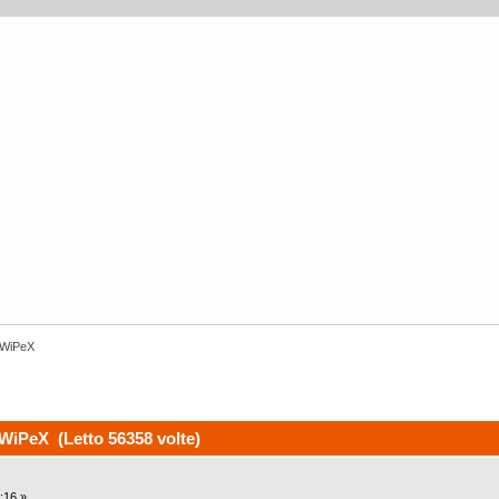
 WiPeX
WiPeX (Letto 56358 volte)
:16 »