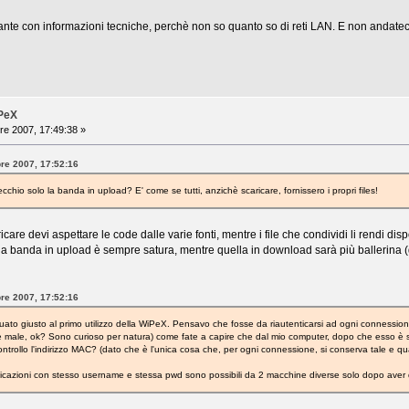
sante con informazioni tecniche, perchè non so quanto so di reti LAN. E non andat
iPeX
re 2007, 17:49:38 »
bre 2007, 17:52:16
chio solo la banda in upload? E' come se tutti, anzichè scaricare, fornissero i propri files!
care devi aspettare le code dalle varie fonti, mentre i file che condividi li rendi di
i la banda in upload è sempre satura, mentre quella in download sarà più ballerina (
bre 2007, 17:52:16
ttuato giusto al primo utilizzo della WiPeX. Pensavo che fosse da riautenticarsi ad ogni connessi
e male, ok? Sono curioso per natura) come fate a capire che dal mio computer, dopo che esso è sta
ontrollo l'indirizzo MAC? (dato che è l'unica cosa che, per ogni connessione, si conserva tale e qu
cazioni con stesso username e stessa pwd sono possibili da 2 macchine diverse solo dopo aver d