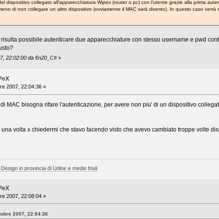
el dispositivo collegato all'apparecchiatura Wipex (router o pc) con l'utente grazie alla prima aute
no di non collegare un altro dispositivo (ovviamente il MAC sarà diverso). In questo caso verrà r
 risulta possibile autenticare due apparecchiature con stesso username e pwd c
usto?
07, 22:02:00 da €n20_C#
»
iPeX
re 2007, 22:04:36 »
i MAC bisogna rifare l'autenticazione, per avere non piu' di un dispositivo collega
una volta x chiedermi che stavo facendo visto che avevo cambiato troppe volte dispo
 Design in provincia di Udine e medio friuli
iPeX
re 2007, 22:08:04 »
tobre 2007, 22:04:36