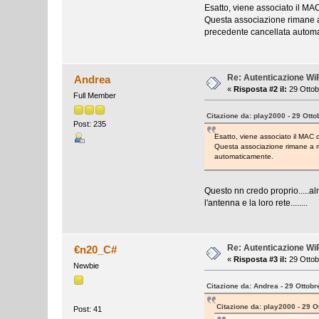
Esatto, viene associato il MAC
Questa associazione rimane a 
precedente cancellata autom
Re: Autenticazione W
Andrea
«
Risposta #2 il:
29 Ottob
Full Member
Citazione da: play2000 - 29 Otto
Post: 235
Esatto, viene associato il MAC d
Questa associazione rimane a me
automaticamente.
Questo nn credo proprio.....a
l'antenna e la loro rete........
Re: Autenticazione W
€n20_C#
«
Risposta #3 il:
29 Ottob
Newbie
Citazione da: Andrea - 29 Ottobr
Citazione da: play2000 - 29 O
Post: 41