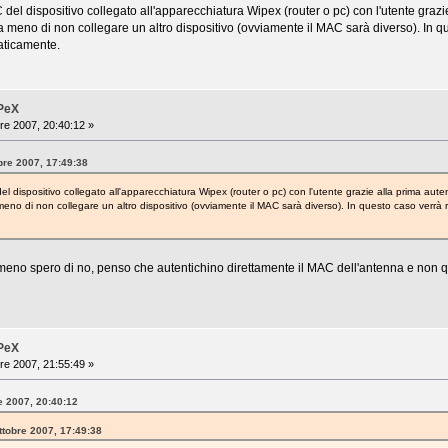
 del dispositivo collegato all'apparecchiatura Wipex (router o pc) con l'utente grazi
meno di non collegare un altro dispositivo (ovviamente il MAC sarà diverso). In qu
aticamente.
iPeX
re 2007, 20:40:12 »
bre 2007, 17:49:38
el dispositivo collegato all'apparecchiatura Wipex (router o pc) con l'utente grazie alla prima aute
no di non collegare un altro dispositivo (ovviamente il MAC sarà diverso). In questo caso verrà r
lmeno spero di no, penso che autentichino direttamente il MAC dell'antenna e non qu
iPeX
re 2007, 21:55:49 »
e 2007, 20:40:12
ttobre 2007, 17:49:38