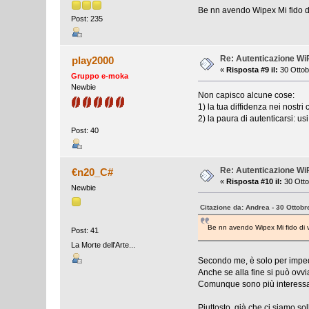
Be nn avendo Wipex Mi fido di 
Post: 235
Re: Autenticazione W
play2000
«
Risposta #9 il:
30 Ottob
Gruppo e-moka
Newbie
Non capisco alcune cose:
1) la tua diffidenza nei nostri 
2) la paura di autenticarsi: u
Post: 40
Re: Autenticazione W
€n20_C#
«
Risposta #10 il:
30 Otto
Newbie
Citazione da: Andrea - 30 Ottobr
Be nn avendo Wipex Mi fido di v
Post: 41
La Morte dell'Arte...
Secondo me, è solo per imped
Anche se alla fine si può ovv
Comunque sono più interessat
Piuttosto, già che ci siamo so