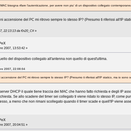
 MAC bisogna rifare l'autenticazione, per avere non piu' di un dispositivo collegato contemporanea
i accensione del PC mi ritrovo sempre lo stesso IP? (Presumo ti riferissi all'IP stati
07, 22:13:13 da €n20_C#
»
iPeX
re 2007, 13:53:42 »
llo del dispositivo collegato all'antenna non quello di quest'ultima.
bre 2007, 22:08:04
accensione del PC mi ritrovo sempre lo stesso IP? (Presumo ti riferissi all'IP statico, ma io sono so
server DHCP il quale tiene traccia dei MAC che hanno fatto richiesta e degli IP asso
hiesta. Se allo scadere del timer sei collegato ti viene ridato lo stesso IP, come pure
tesso, a meno che non rimani scollegato quando il timer scade e quell'IP viene ass
iPeX
re 2007, 20:04:51 »