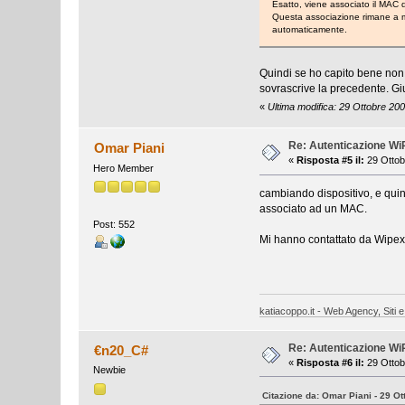
Esatto, viene associato il MAC d
Questa associazione rimane a me
automaticamente.
Quindi se ho capito bene non
sovrascrive la precedente. Gi
«
Ultima modifica: 29 Ottobre 20
Re: Autenticazione W
Omar Piani
«
Risposta #5 il:
29 Ottob
Hero Member
cambiando dispositivo, e quind
associato ad un MAC.
Post: 552
Mi hanno contattato da Wipex 
katiacoppo.it - Web Agency, Siti e
Re: Autenticazione W
€n20_C#
«
Risposta #6 il:
29 Ottob
Newbie
Citazione da: Omar Piani - 29 Ot