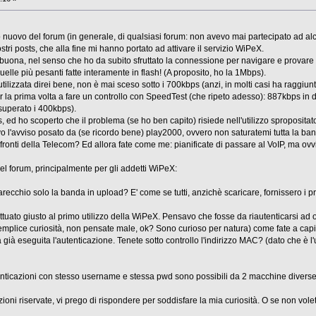
o nuovo del forum (in generale, di qualsiasi forum: non avevo mai partecipato ad alc
tri posts, che alla fine mi hanno portato ad attivare il servizio WiPeX.
buona, nel senso che ho da subito sfruttato la connessione per navigare e provare 
quelle più pesanti fatte interamente in flash! (A proposito, ho la 1Mbps).
lizzata direi bene, non è mai sceso sotto i 700kbps (anzi, in molti casi ha raggiunt
er la prima volta a fare un controllo con SpeedTest (che ripeto adesso): 887kbps 
superato i 400kbps).
sts, ed ho scoperto che il problema (se ho ben capito) risiede nell'utilizzo sproposit
 l'avviso posato da (se ricordo bene) play2000, ovvero non saturatemi tutta la ba
fronti della Telecom? Ed allora fate come me: pianificate di passare al VoIP, ma ov
l forum, principalmente per gli addetti WiPeX:
recchio solo la banda in upload? E' come se tutti, anzichè scaricare, fornissero i pro
fettuato giusto al primo utilizzo della WiPeX. Pensavo che fosse da riautenticarsi a
mplice curiosità, non pensate male, ok? Sono curioso per natura) come fate a capi
ata già eseguita l'autenticazione. Tenete sotto controllo l'indirizzo MAC? (dato che è
nticazioni con stesso username e stessa pwd sono possibili da 2 macchine diverse 
oni riservate, vi prego di rispondere per soddisfare la mia curiosità. O se non volet