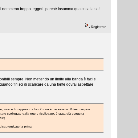
eci nemmeno troppo leggeri, perchè insomma qualcosa la so!
Registrato
sponibili sempre. Non mettendo un limite alla banda è facile
quando finisci di scaricare da una fonte dovrai aspettare
one, invece ho appurato che ciò non è necessario. Volevo sapere
to scollegato dalla rete e ricollegato, è stata già eseguita
ale)
isautenticato la prima.