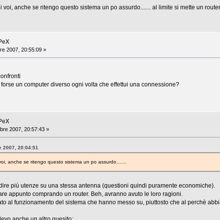
voi, anche se ritengo questo sistema un po assurdo....... al limite si mette un router 
iPeX
re 2007, 20:55:09 »
confronti
si forse un computer diverso ogni volta che effettui una connessione?
iPeX
bre 2007, 20:57:43 »
e 2007, 20:04:51
oi, anche se ritengo questo sistema un po assurdo.......
ire più utenze su una stessa antenna (questioni quindi puramente economiche).
iare appunto comprando un router. Beh, avranno avuto le loro ragioni.
o al funzionamento del sistema che hanno messo su, piuttosto che al perchè abbia
llevo anche un altro quesito: