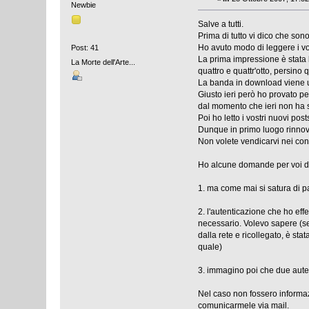
Newbie
Salve a tutti.
Prima di tutto vi dico che son
Ho avuto modo di leggere i vos
Post: 41
La prima impressione è stata 
La Morte dell'Arte...
quattro e quattr'otto, persino 
La banda in download viene uti
Giusto ieri però ho provato p
dal momento che ieri non ha 
Poi ho letto i vostri nuovi po
Dunque in primo luogo rinnovo
Non volete vendicarvi nei con
Ho alcune domande per voi de
1. ma come mai si satura di pa
2. l'autenticazione che ho ef
necessario. Volevo sapere (se
dalla rete e ricollegato, è st
quale)
3. immagino poi che due aute
Nel caso non fossero informazi
comunicarmele via mail.