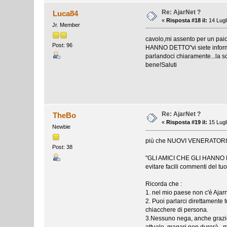
Re: AjarNet ?
Luca84
«
Risposta #18 il:
14 Lugl
Jr. Member
cavolo,mi assento per un pa
Post: 96
HANNO DETTO"vi siete informa
parlandoci chiaramente...la so
bene!Saluti
Re: AjarNet ?
TheBo
«
Risposta #19 il:
15 Lugl
Newbie
più che NUOVI VENERATORI com
Post: 38
"GLI AMICI CHE GLI HANNO DETT
evitare facili commenti del tuo 
Ricorda che :
1. nel mio paese non c'è Ajar
2. Puoi parlarci direttamente
chiacchere di persona.
3.Nessuno nega, anche grazie a