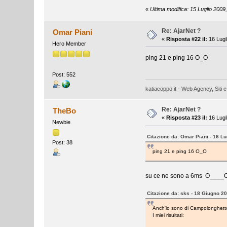
«
Ultima modifica: 15 Luglio 200
Re: AjarNet ?
Omar Piani
«
Risposta #22 il:
16 Lugl
Hero Member
ping 21 e ping 16 O_O
Post: 552
katiacoppo.it - Web Agency, Siti e
Re: AjarNet ?
TheBo
«
Risposta #23 il:
16 Lugl
Newbie
Citazione da: Omar Piani - 16 Lu
Post: 38
ping 21 e ping 16 O_O
su ce ne sono a 6ms O____
Citazione da: sks - 18 Giugno 2
Anch'io sono di Campolonghetto
I miei risultati: