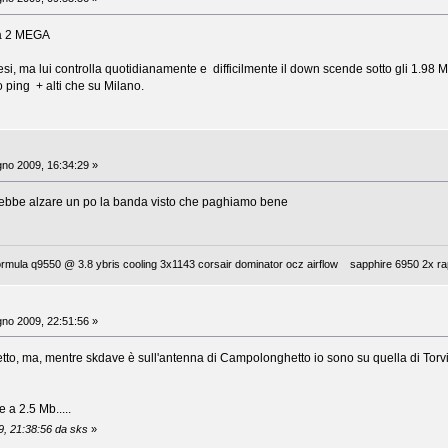
la 2 MEGA
si, ma lui controlla quotidianamente e difficilmente il down scende sotto gli 1.98 Mb
 ping + alti che su Milano.
no 2009, 16:34:29 »
rebbe alzare un po la banda visto che paghiamo bene
mula q9550 @ 3.8 ybris cooling 3x1143 corsair dominator ocz airflow sapphire 6950 2x rap
no 2009, 22:51:56 »
to, ma, mentre skdave è sull'antenna di Campolonghetto io sono su quella di Torv
 a 2.5 Mb.....
9, 21:38:56 da sks
»