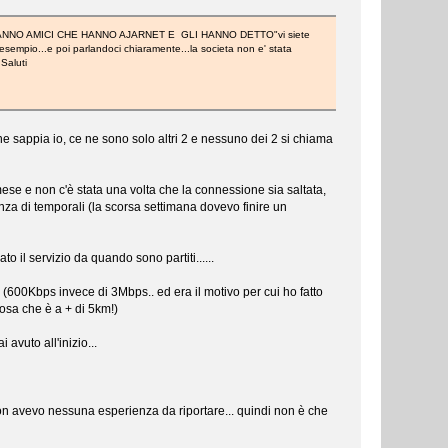
olito "HANNO AMICI CHE HANNO AJARNET E GLI HANNO DETTO"vi siete
sempio...e poi parlandoci chiaramente...la societa non e' stata
Saluti
e sappia io, ce ne sono solo altri 2 e nessuno dei 2 si chiama
ese e non c'è stata una volta che la connessione sia saltata,
nza di temporali (la scorsa settimana dovevo finire un
o il servizio da quando sono partiti......
600Kbps invece di 3Mbps.. ed era il motivo per cui ho fatto
cosa che è a + di 5km!)
avuto all'inizio...
on avevo nessuna esperienza da riportare... quindi non è che