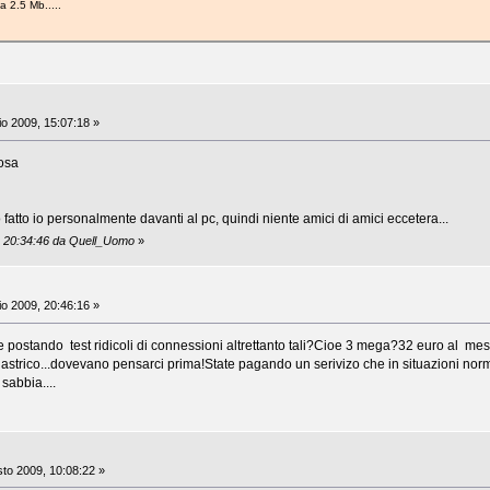
a 2.5 Mb.....
io 2009, 15:07:18 »
cosa
ho fatto io personalmente davanti al pc, quindi niente amici di amici eccetera...
9, 20:34:46 da Quell_Uomo
»
io 2009, 20:46:16 »
postando test ridicoli di connessioni altrettanto tali?Cioe 3 mega?32 euro al mese..
lastrico...dovevano pensarci prima!State pagando un serivizo che in situazioni no
 sabbia....
to 2009, 10:08:22 »