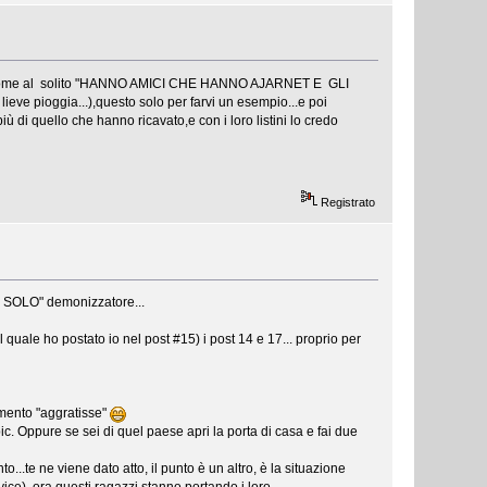
 che come al solito "HANNO AMICI CHE HANNO AJARNET E GLI
e pioggia...),questo solo per farvi un esempio...e poi
 di quello che hanno ricavato,e con i loro listini lo credo
Registrato
N SOLO" demonizzatore...
ale ho postato io nel post #15) i post 14 e 17... proprio per
amento "aggratisse"
c. Oppure se sei di quel paese apri la porta di casa e fai due
..te ne viene dato atto, il punto è un altro, è la situazione