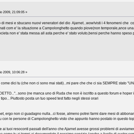
io 2009, 21:09:05 »
io di mesi e sbucano nuovi veneratori del dio Ajarnet...wow!visti i 4 fenomeni
ti com e' la situazione a Campolonghetto quando piove(non temporale,ance una liev
cieta non e' stata messa all asta perche e' stato voluto,bensi perche hanno speso più
io 2009, 10:06:28 »
e dici tu (che non ci sono mai stati)...mi pare che che ci sia SEMPRE stato "U
O..."...sono (ne manca uno di Ruda che non è iscritto a questo forum e hoper il qu
tipo... Piuttosto posta un tuo speed test fatto negli stessi orari
net, ergo non ci guadagno nulla...ci fosse, almeno potrei farmi dare mesi di abbon
 tu con le persone di Campolonghetto visto che appunto hanno postato in questo topi
i tuoi resoconti passati dell'anno che Ajarnet avesse grossi problemi di avviamento.