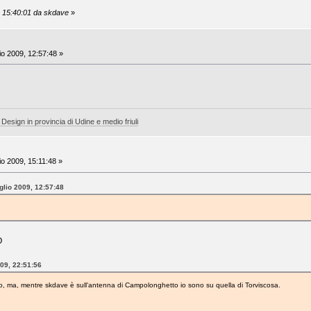
9, 15:40:01 da skdave
»
io 2009, 12:57:48 »
 Design in provincia di Udine e medio friuli
io 2009, 15:11:48 »
glio 2009, 12:57:48
O
009, 22:51:56
, ma, mentre skdave è sull'antenna di Campolonghetto io sono su quella di Torviscosa.