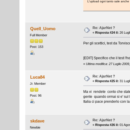
L'upload ogni tanto sale anche 
Re: AjarNet ?
Quell_Uomo
«
Risposta #24 il:
26 Lugl
Full Member
Per gli scettici, test da Torvis
Post: 153
[EDIT] Specifico che il test l'
«
Ultima modifica: 27 Luglio 200
Re: AjarNet ?
Luca84
«
Risposta #25 il:
31 Lugl
Jr. Member
Ma vi rendete conto che state 
Post: 96
gente quando ormai si e' sul 
Italia ci pace prenderlo con la
Re: AjarNet ?
skdave
«
Risposta #26 il:
01 Agos
Newbie