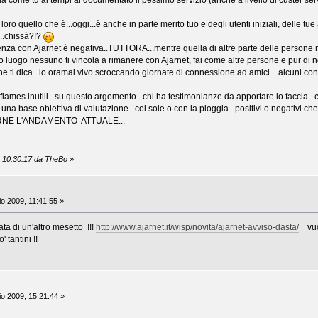
a come tu ai tempi ai documentato il pessimo servizio (anche a livello di custer serv
 loro quello che è...oggi...è anche in parte merito tuo e degli utenti iniziali, delle t
..chissà?!?
enza con Ajarnet è negativa..TUTTORA...mentre quella di altre parte delle persone n
go nessuno ti vincola a rimanere con Ajarnet, fai come altre persone e pur di no
che ti dica...io oramai vivo scroccando giornate di connessione ad amici ...alcuni con
flames inutili...su questo argomento...chi ha testimonianze da apportare lo faccia...c
na base obiettiva di valutazione...col sole o con la pioggia...positivi o negativi che 
NE L'ANDAMENTO ATTUALE...
9, 10:30:17 da TheBo
»
io 2009, 11:41:55 »
ata di un'altro mesetto !!!
http://www.ajarnet.it/wisp/novita/ajarnet-avviso-dasta/
vuol
 tantini !!
io 2009, 15:21:44 »