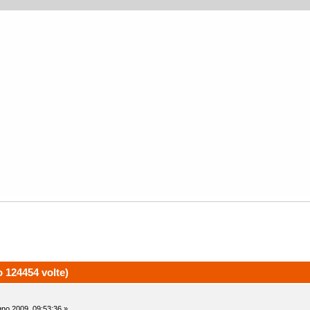
o 124454 volte)
no 2009, 09:53:36 »