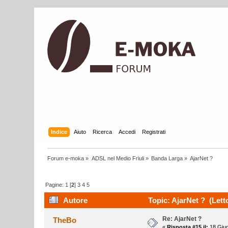
Indice
Aiuto
Ricerca
Accedi
Registrati
Forum e-moka
»
ADSL nel Medio Friuli
»
Banda Larga
»
AjarNet ?
Pagine:
1
[
2
]
3
4
5
Autore
Topic: AjarNet ? (Lett
Re: AjarNet ?
TheBo
«
Risposta #15 il:
18 Giug