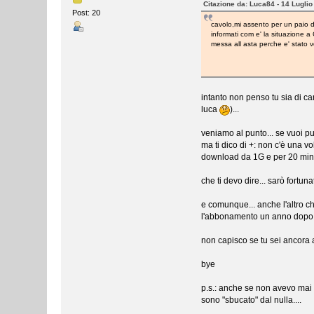
Citazione da: Luca84 - 14 Luglio
Post: 20
cavolo,mi assento per un paio
informati com e' la situazione 
messa all asta perche e' stato v
intanto non penso tu sia di c
luca
)...
veniamo al punto... se vuoi p
ma ti dico di +: non c'è una v
download da 1G e per 20 min c
che ti devo dire... sarò fortun
e comunque... anche l'altro c
l'abbonamento un anno dopo ris
non capisco se tu sei ancora a
bye
p.s.: anche se non avevo mai 
sono "sbucato" dal nulla....