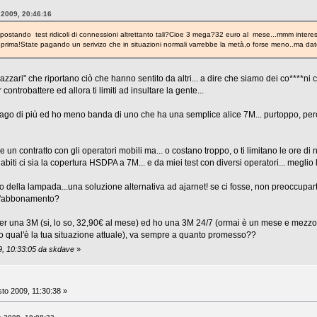
 2009, 20:46:16
stando test ridicoli di connessioni altrettanto tali?Cioe 3 mega?32 euro al mese...mmm interessan
 prima!State pagando un serivizo che in situazioni normali varrebbe la metà,o forse meno..ma dato
"cazzari" che riportano ciò che hanno sentito da altri... a dire che siamo dei co****n
ontrobattere ed allora ti limiti ad insultare la gente...
ago di più ed ho meno banda di uno che ha una semplice alice 7M... purtoppo, però
 un contratto con gli operatori mobili ma... o costano troppo, o ti limitano le ore di n
biti ci sia la copertura HSDPA a 7M... e da miei test con diversi operatori... meglio 
enio della lampada...una soluzione alternativa ad ajarnet! se ci fosse, non preoccupar
i l'abbonamento?
er una 3M (si, lo so, 32,90€ al mese) ed ho una 3M 24/7 (ormai è un mese e mezzo che
o qual'è la tua situazione attuale), va sempre a quanto promesso??
9, 10:33:05 da skdave
»
to 2009, 11:30:38 »