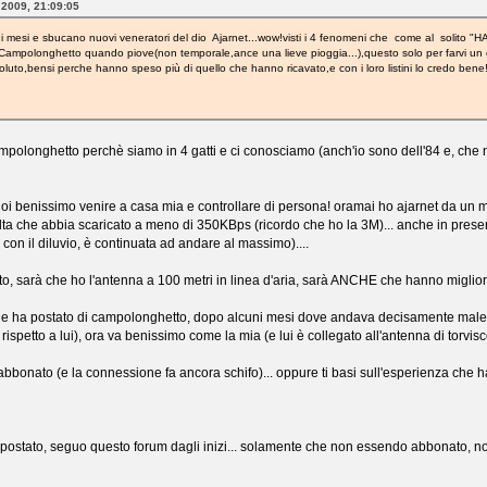
 2009, 21:09:05
 di mesi e sbucano nuovi veneratori del dio Ajarnet...wow!visti i 4 fenomeni che come al s
a Campolonghetto quando piove(non temporale,ance una lieve pioggia...),questo solo per farvi un e
oluto,bensi perche hanno speso più di quello che hanno ricavato,e con i loro listini lo credo bene!
ampolonghetto perchè siamo in 4 gatti e ci conosciamo (anch'io sono dell'84 e, che n
uoi benissimo venire a casa mia e controllare di persona! oramai ho ajarnet da un m
olta che abbia scaricato a meno di 350KBps (ricordo che ho la 3M)... anche in prese
on il diluvio, è continuata ad andare al massimo)....
ato, sarà che ho l'antenna a 100 metri in linea d'aria, sarà ANCHE che hanno migliorat
he ha postato di campolonghetto, dopo alcuni mesi dove andava decisamente male (
petto a lui), ora va benissimo come la mia (e lui è collegato all'antenna di torvis
bbonato (e la connessione fa ancora schifo)... oppure ti basi sull'esperienza che hai 
postato, seguo questo forum dagli inizi... solamente che non essendo abbonato, n