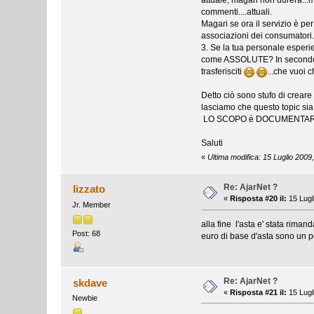
attuale, magari non durerà...m
commenti....attuali.
Magari se ora il servizio è per
associazioni dei consumatori.
3. Se la tua personale esperi
come ASSOLUTE? In secondo luo
trasferisciti
...che vuoi 
Detto ciò sono stufo di creare 
lasciamo che questo topic sia u
LO SCOPO è DOCUMENTAR
Saluti
«
Ultima modifica: 15 Luglio 200
Re: AjarNet ?
lizzato
«
Risposta #20 il:
15 Lugl
Jr. Member
alla fine l'asta e' stata rimand
Post: 68
euro di base d'asta sono un po'
Re: AjarNet ?
skdave
«
Risposta #21 il:
15 Lugl
Newbie