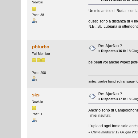
Newbie
Un mio amico di Ruda...con 
Post: 38
questi sono a distanza di 4 me
N.B.: SU Lubiana si ottengono
Re: AjarNet ?
pbturbo
«
Risposta #16 il:
18 Giug
Full Member
be beati voi anche wipex pot
Post: 200
antec twelve hundred rampage for
Re: AjarNet ?
sks
«
Risposta #17 il:
18 Giug
Newbie
Anch'io sono di Campolonghet
Post: 1
I miei risultati:
L'upload ogni tanto sale anche
«
Ultima modifica: 19 Giugno 200