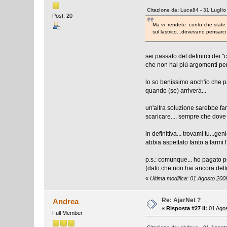
Citazione da: Luca84 - 31 Luglio
Post: 20
Ma vi rendete conto che state po
sul lastrico...dovevano pensarci
sei passato del definirci dei 
che non hai più argomenti per c
lo so benissimo anch'io che p
quando (se) arriverà...
un'altra soluzione sarebbe fare
scaricare.... sempre che dove a
in definitiva... trovami tu...g
abbia aspettato tanto a farm
p.s.: comunque... ho pagato p
(dato che non hai ancora dett
«
Ultima modifica: 01 Agosto 200
Re: AjarNet ?
Andrea
«
Risposta #27 il:
01 Agos
Full Member