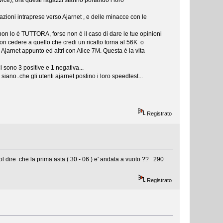
ice), ora questi ragazzi stanno portando i loro
ue azioni intraprese verso Ajarnet , e delle minacce con le
on lo è TUTTORA, forse non è il caso di dare le tue opinioni
n cedere a quello che credi un ricatto torna al 56K o
 Ajarnet appunto ed altri con Alice 7M. Questa è la vita
i sono 3 positive e 1 negativa...
siano..che gli utenti ajarnet postino i loro speedtest...
Registrato
 dire che la prima asta ( 30 - 06 ) e' andata a vuoto ?? 290
Registrato