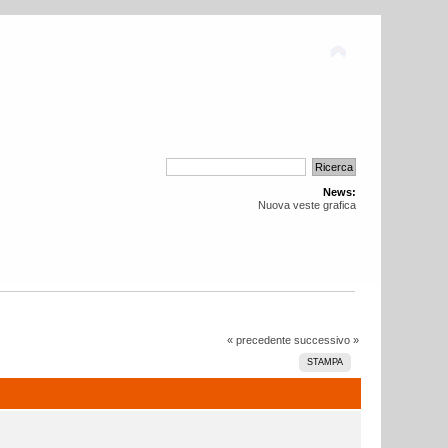
News:
Nuova veste grafica
« precedente
successivo »
STAMPA