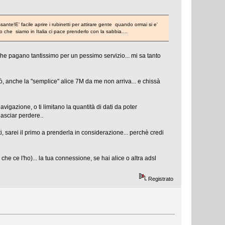
te!E' facile aprire i rubinetti per attirare gente quando ormai si e'
 che siamo in Italia ci pace prenderlo con la sabbia....
i che pagano tantissimo per un pessimo servizio... mi sa tanto
, anche la "semplice" alice 7M da me non arriva... e chissà
avigazione, o ti limitano la quantità di dati da poter
lasciar perdere..
ti, sarei il primo a prenderla in considerazione... perchè credi
 ce l'ho)... la tua connessione, se hai alice o altra adsl
Registrato