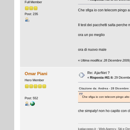
Full Member
Che sfiga io con telecom pingo a
Post: 235
Il test dei pacchetti salta perche 
ora un po meglio
ora di nuovo male
«
Ultima modifica: 28 Dicembre 2009
Re: AjarNet ?
Omar Piani
«
Risposta #61 il:
29 Dicembr
Hero Member
Citazione da: Andrea - 28 Dicembre
Che sfiga io con telecom pingo alto
Post: 552
che simpaty! non ho capito con chi
katiacoppo.it - Web Agency, Siti e Des