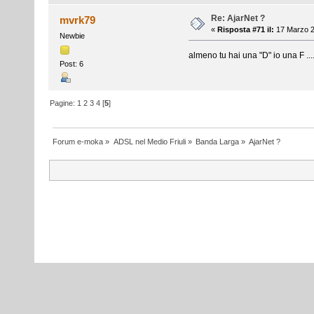
Re: AjarNet ?
mvrk79
«
Risposta #71 il:
17 Marzo 2
Newbie
almeno tu hai una "D" io una F ..
Post: 6
Pagine:
1
2
3
4
[
5
]
Forum e-moka
»
ADSL nel Medio Friuli
»
Banda Larga
»
AjarNet ?