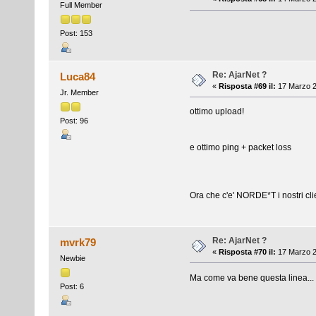
Full Member
Post: 153
Re: AjarNet ?
Luca84
«
Risposta #69 il:
17 Marzo 2
Jr. Member
ottimo upload!
Post: 96
e ottimo ping + packet loss
Ora che c'e' NORDE*T i nostri clie
Re: AjarNet ?
mvrk79
«
Risposta #70 il:
17 Marzo 2
Newbie
Ma come va bene questa linea... la
Post: 6