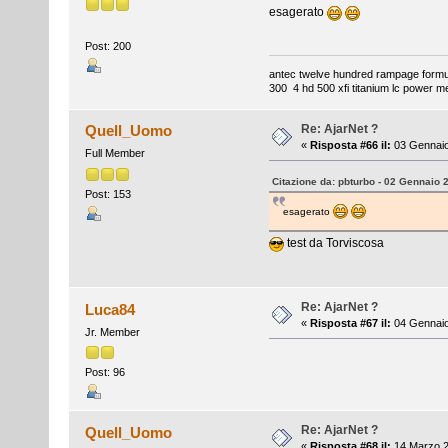
esagerato
Post: 200
antec twelve hundred rampage formul
300 4 hd 500 xfi titanium lc power m
Re: AjarNet ?
Quell_Uomo
«
Risposta #66 il:
03 Gennaio
Full Member
Citazione da: pbturbo - 02 Gennaio 
Post: 153
esagerato
test da Torviscosa
Re: AjarNet ?
Luca84
«
Risposta #67 il:
04 Gennaio
Jr. Member
Post: 96
Re: AjarNet ?
Quell_Uomo
«
Risposta #68 il:
14 Marzo 2