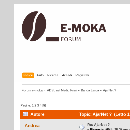
Indice
Aiuto
Ricerca
Accedi
Registrati
Forum e-moka
»
ADSL nel Medio Friuli
»
Banda Larga
»
AjarNet ?
Pagine:
1
2
3
4
[
5
]
Autore
Topic: AjarNet ? (Letto 1
Re: AjarNet ?
Andrea
«
Risposta #60 il:
28 Dicembr