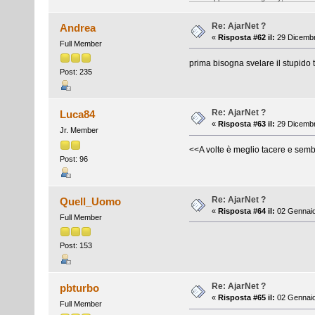
Re: AjarNet ?
Andrea
«
Risposta #62 il:
29 Dicembr
Full Member
prima bisogna svelare il stupido t
Post: 235
Re: AjarNet ?
Luca84
«
Risposta #63 il:
29 Dicembr
Jr. Member
<<A volte è meglio tacere e sembr
Post: 96
Re: AjarNet ?
Quell_Uomo
«
Risposta #64 il:
02 Gennaio
Full Member
Post: 153
Re: AjarNet ?
pbturbo
«
Risposta #65 il:
02 Gennaio
Full Member