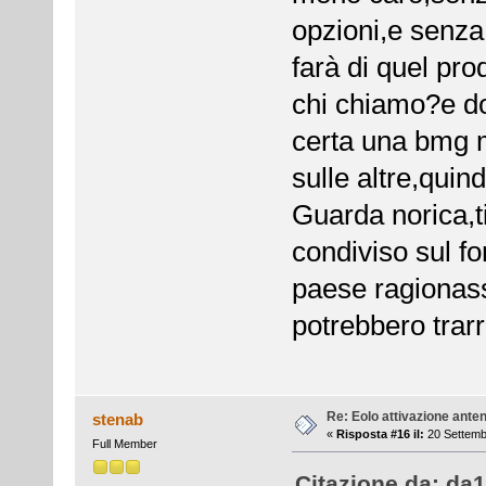
opzioni,e senza 
farà di quel pro
chi chiamo?e do
certa una bmg 
sulle altre,quind
Guarda norica,t
condiviso sul fo
paese ragionass
potrebbero trarr
Re: Eolo attivazione ante
stenab
«
Risposta #16 il:
20 Settemb
Full Member
Citazione da: da