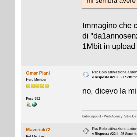
mi sembra avere 
Immagino che con
di "da1annosen
1Mbit in upload
Re: Eolo attivazione ante
Omar Piani
«
Risposta #21 il:
21 Settemb
Hero Member
no, dicevo la m
Post: 552
katiacoppo.it - Web Agency, Siti e Des
Re: Eolo attivazione ante
Maverick72
«
Risposta #22 il:
25 Settemb
Full Member