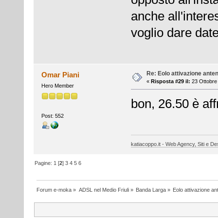
anche all'inter
voglio dare date
Re: Eolo attivazione ante
Omar Piani
«
Risposta #29 il:
23 Ottobre 
Hero Member
bon, 26.50 è aff
Post: 552
katiacoppo.it - Web Agency, Siti e Des
Pagine:
1
[
2
]
3
4
5
6
Forum e-moka
»
ADSL nel Medio Friuli
»
Banda Larga
»
Eolo attivazione a