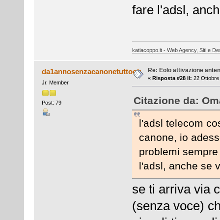
fare l'adsl, an
katiacoppo.it - Web Agency, Siti e Des
Re: Eolo attivazione ante
da1annosenzacanonetuttook
«
Risposta #28 il:
22 Ottobre 
Jr. Member
Citazione da: Oma
Post: 79
l'adsl telecom c
canone, io adess
problemi sempre 
l'adsl, anche se
se ti arriva via
(senza voce) ch