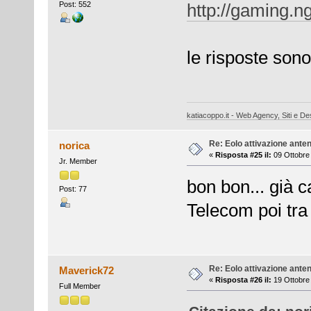
Post: 552
http://gaming.n
le risposte sono
katiacoppo.it - Web Agency, Siti e Des
Re: Eolo attivazione ante
norica
«
Risposta #25 il:
09 Ottobre 
Jr. Member
bon bon... già c
Post: 77
Telecom poi tra 
Re: Eolo attivazione ante
Maverick72
«
Risposta #26 il:
19 Ottobre 
Full Member