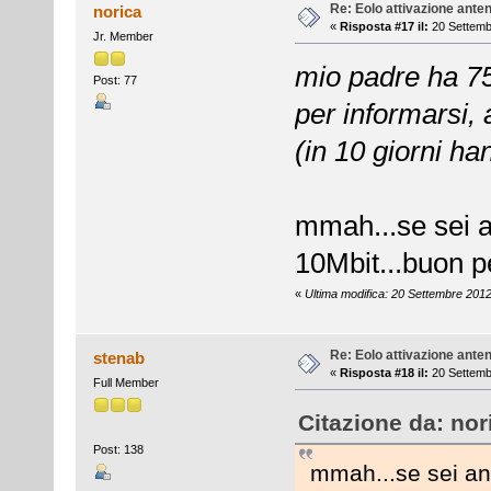
Re: Eolo attivazione ante
norica
«
Risposta #17 il:
20 Settemb
Jr. Member
mio padre ha 75
Post: 77
per informarsi, 
(in 10 giorni ha
mmah...se sei 
10Mbit...buon 
«
Ultima modifica: 20 Settembre 2012
Re: Eolo attivazione ante
stenab
«
Risposta #18 il:
20 Settemb
Full Member
Citazione da: nor
Post: 138
mmah...se sei an