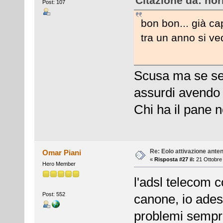
Citazione da: nor
Post: 107
bon bon... già ca
tra un anno si ved
Scusa ma se sei
assurdi avendo 
Chi ha il pane 
Re: Eolo attivazione ante
Omar Piani
«
Risposta #27 il:
21 Ottobre 
Hero Member
l'adsl telecom 
Post: 552
canone, io ades
problemi sempr