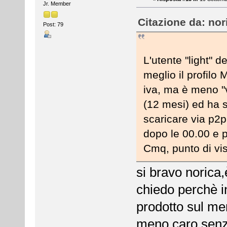
Jr. Member
Citazione da: nor
Post: 79
L'utente "light" 
meglio il profilo
iva, ma è meno "v
(12 mesi) ed ha 
scaricare via p2p
dopo le 00.00 e po
Cmq, punto di vi
si bravo norica
chiedo perchè in
prodotto sul me
meno caro,senza