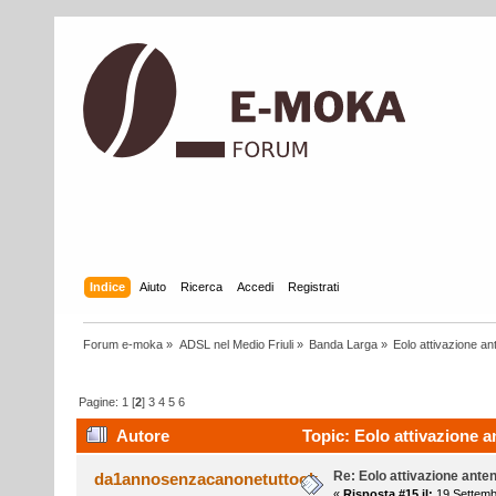
Indice
Aiuto
Ricerca
Accedi
Registrati
Forum e-moka
»
ADSL nel Medio Friuli
»
Banda Larga
»
Eolo attivazione a
Pagine:
1
[
2
]
3
4
5
6
Autore
Topic: Eolo attivazione a
Re: Eolo attivazione ante
da1annosenzacanonetuttook
«
Risposta #15 il:
19 Settemb