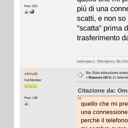
Post: 552
più di una conn
scatti, e non so
"scatta" prima 
trasferimento d
katiacoppo.it - Web Agency, Siti e Des
Re: Eolo attivazione ante
stenab
«
Risposta #20 il:
21 Settemb
Full Member
Citazione da: Oma
Post: 138
quello che mi pre
una connessione v
perchè il telefon