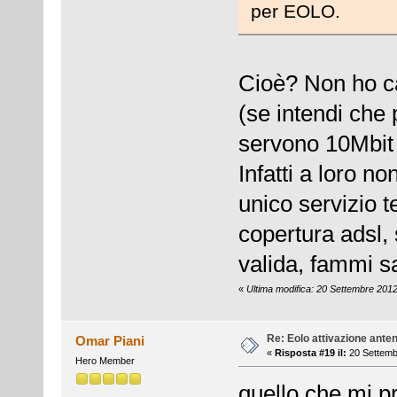
per EOLO.
Cioè? Non ho cap
(se intendi che 
servono 10Mbit 
Infatti a loro n
unico servizio t
copertura adsl, 
valida, fammi s
«
Ultima modifica: 20 Settembre 2012
Re: Eolo attivazione ante
Omar Piani
«
Risposta #19 il:
20 Settemb
Hero Member
quello che mi p