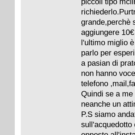
piccoli tipo mcl
richiederlo.Pur
grande,perchè s
aggiungere 10€ 
l'ultimo miglio
parlo per esperi
a pasian di pra
non hanno voce m
telefono ,mail,f
Quindi se a me 
neanche un att
P.S siamo andati
sull'acquedotto 
opposto all'insta