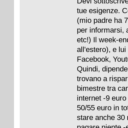
Devi sottoscriv
tue esigenze. C
(mio padre ha 7
per informarsi, 
etc!) Il week-en
all'estero), e lu
Facebook, Yout
Quindi, dipende 
trovano a rispa
bimestre tra ca
internet -9 eur
50/55 euro in t
stare anche 30 
pagare niente -e