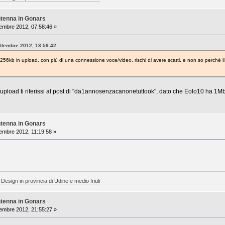
ntenna in Gonars
embre 2012, 07:58:46 »
ettembre 2012, 13:59:42
256kb in upload, con più di una connessione voce/video, rischi di avere scatti, e non so perchè il
pload ti riferissi al post di "da1annosenzacanonetuttook", dato che Eolo10 ha 1Mb
ntenna in Gonars
embre 2012, 11:19:58 »
 Design in provincia di Udine e medio friuli
ntenna in Gonars
embre 2012, 21:55:27 »