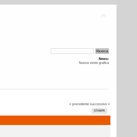
News:
Nuova veste grafica
« precedente
successivo »
STAMPA