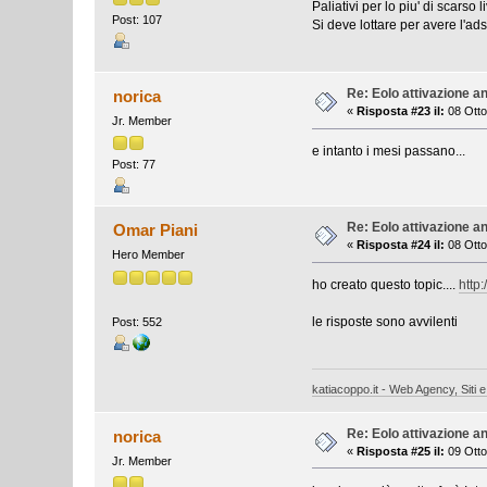
Paliativi per lo piu' di scarso 
Post: 107
Si deve lottare per avere l'ads
Re: Eolo attivazione a
norica
«
Risposta #23 il:
08 Otto
Jr. Member
e intanto i mesi passano...
Post: 77
Re: Eolo attivazione a
Omar Piani
«
Risposta #24 il:
08 Otto
Hero Member
ho creato questo topic....
http
le risposte sono avvilenti
Post: 552
katiacoppo.it - Web Agency, Siti e
Re: Eolo attivazione a
norica
«
Risposta #25 il:
09 Otto
Jr. Member