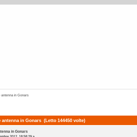
e antenna in Gonars
e antenna in Gonars (Letto 144450 volte)
ntenna in Gonars
embre 2012, 18:58:29 »