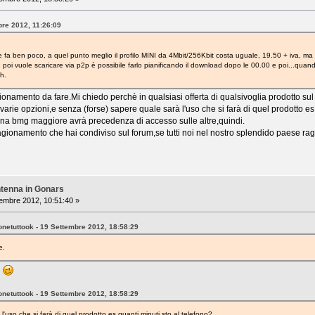
bre 2012, 11:26:09
ne fa ben poco, a quel punto meglio il profilo MINI da 4Mbit/256Kbit costa uguale, 19.50 + iva, ma
poi vuole scaricare via p2p è possibile farlo pianificando il download dopo le 00.00 e poi...quando 
h.
gionamento da fare.Mi chiedo perchè in qualsiasi offerta di qualsivoglia prodotto s
varie opzioni,e senza (forse) sapere quale sarà l'uso che si farà di quel prodotto e
una bmg maggiore avrà precedenza di accesso sulle altre,quindi.
ragionamento che hai condiviso sul forum,se tutti noi nel nostro splendido paese rag
ntenna in Gonars
embre 2012, 10:51:40 »
netuttook - 19 Settembre 2012, 18:58:29
e.
)
netuttook - 19 Settembre 2012, 18:58:29
l'uso che si farà di quel prodotto es.quanti minuti sto al telefono?