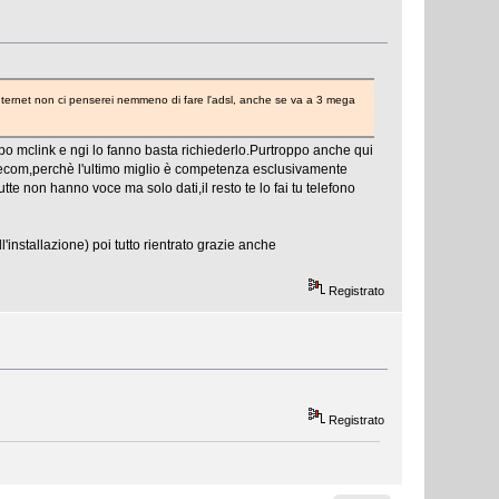
ternet non ci penserei nemmeno di fare l'adsl, anche se va a 3 mega
ipo mclink e ngi lo fanno basta richiederlo.Purtroppo anche qui
lecom,perchè l'ultimo miglio è competenza esclusivamente
te non hanno voce ma solo dati,il resto te lo fai tu telefono
'installazione) poi tutto rientrato grazie anche
Registrato
Registrato