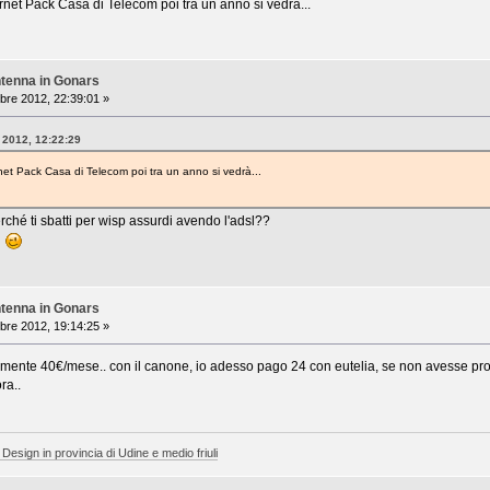
ternet Pack Casa di Telecom poi tra un anno si vedrà...
ntenna in Gonars
bre 2012, 22:39:01 »
e 2012, 12:22:29
rnet Pack Casa di Telecom poi tra un anno si vedrà...
ché ti sbatti per wisp assurdi avendo l'adsl??
?
ntenna in Gonars
bre 2012, 19:14:25 »
lmente 40€/mese.. con il canone, io adesso pago 24 con eutelia, se non avesse pro
ra..
 Design in provincia di Udine e medio friuli