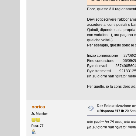
Ecco, questo è il ragionament
Devi sottoscrivere l'abboname
accedere ai conti postali o ban
Quindi, dipende dalla propria 
con vodafone-); ora pagano ci
qualche volta!-)
Per esempio, questo sono le s
Inizio connessione 27/08/
Fine conessione 06/09/2
Byte ricevuti 257400560
Byte trasmessi 9218312
(in 10 giorni han "girato" men
Per quello, io la considero ad
Re: Eolo attivazione a
norica
«
Risposta #17 il:
20 Sett
Jr. Member
mio padre ha 75 anni, mia mad
Post: 77
(in 10 giorni han "girato" men