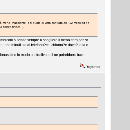
 è meno "vincolante" dal punto di vista contrattuale (12 mesi) ed ha
finisce finisce..).
ul mercato si tende sempre a scegliere il meno caro,senza
s.quanti minuti sto al telefono?chi chiamo?e dove?italia o
ionassimo in modo costruttivo,tutti ne potrebbero trarre
Registrato