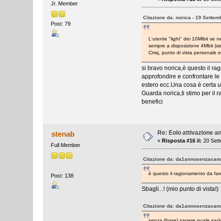
Jr. Member
Citazione da: norica - 19 Settem
Post: 79
L'utente "light" dei 10Mibit se 
sempre a disposizione 4Mbit (se 
Cmq, punto di vista personale e
si bravo norica,è questo il ra
approfondire e confrontare le 
estero ecc.Una cosa è certa 
Guarda norica,ti stimo per il 
benefici
Re: Eolo attivazione a
stenab
«
Risposta #16 il:
20 Sett
Full Member
Citazione da: da1annosenzacano
è questo il ragionamento da far
Post: 138
Sbagli...! (mio punto di vista!
Citazione da: da1annosenzacano
senza (forse) sapere quale sarà 