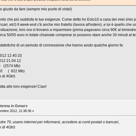
o giusto da fare (sempre mio punto di vista!)
nto che più soddisfa le tue esigenze. Come detto ho Eolo10 a casa dei miei (mio p
cari, etc!) Il week-end c'è anche mio fratello (lavora all'estero), e lui è quello che 
situazione; loro ora si trovano a risparmiare (prima pagavano circa 90€ al bimestre 
rca 50/55 euro in totale chiamate comprese (e possono stare anche 30 minuti al te
tatistiche di un periodo di connessione che hanno avuto qualche giorno fa:
2012 12.40.33
012 21.04.12
4 (2574 Mb)
50 ( 922 Mb)
o di 4Gb!)
atta alle loro esigenze! Ciao!
ntenna in Gonars
embre 2012, 11:38:36 »
re 70, usano internet per informarsi, accedere ai conti postali o bancari,
o di 4Gb!)