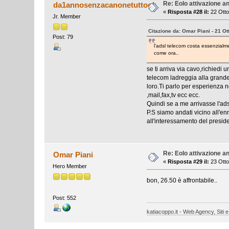
Re: Eolo attivazione a
da1annosenzacanonetuttook
«
Risposta #28 il:
22 Otto
Jr. Member
Citazione da: Omar Piani - 21 Ot
Post: 79
l'adsl telecom costa essenzial
come ora..
se ti arriva via cavo,richiedi
telecom ladreggia alla grand
loro.Ti parlo per esperienza n
,mail,fax,tv ecc ecc.
Quindi se a me arrivasse l'ad
P.S siamo andati vicino all'en
all'interessamento del preside
Re: Eolo attivazione a
Omar Piani
«
Risposta #29 il:
23 Otto
Hero Member
bon, 26.50 è affrontabile..
Post: 552
katiacoppo.it - Web Agency, Siti e