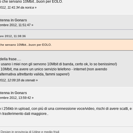
o che servano 10Mbit...buon per EOLO.
2012, 11:41:34 da norica
»
ntenna in Gonars
embre 2012, 11:51:47 »
bre 2012, 11:38:36
 che servano 10Mbit...buon per EOLO.
lla frase.....
 usano i miei non gli servono 10Mbit di banda, certo ok, lo so benissimo!)
 i 10Mbit, ma avere un unico servizio telefono - internet (non avendo
alternativa altrettanto valida, fammi sapere!)
2012, 12:09:18 da stenab
»
ntenna in Gonars
embre 2012, 13:59:42 »
 256kb in upload, con più di una connessione voce/video, rischi di avere scatti, e n
 trasferimento dati maggiore..
 Design in provincia di Udine e medio friuli