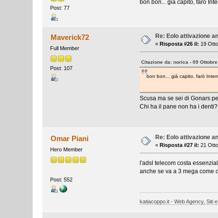
bon bon... già capito, farò In
Post: 77
Re: Eolo attivazione a
Maverick72
«
Risposta #26 il:
19 Otto
Full Member
Citazione da: norica - 09 Ottobr
Post: 107
bon bon... già capito, farò Inte
Scusa ma se sei di Gonars per
Chi ha il pane non ha i denti
Re: Eolo attivazione a
Omar Piani
«
Risposta #27 il:
21 Otto
Hero Member
l'adsl telecom costa essenzia
anche se va a 3 mega come o
Post: 552
katiacoppo.it - Web Agency, Siti e