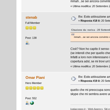
mmah...se sei ancora convint
«
Ultima modifica: 20 Settembre 
Re: Eolo attivazione a
stenab
«
Risposta #18 il:
20 Sett
Full Member
Citazione da: norica - 20 Settem
mmah...se sei ancora convinto
Post: 138
Cioè? Non ho capito il senso de
(se intendi che per quello che
Infatti a loro non interessano
copertura adsl, se mi trovi un'
«
Ultima modifica: 20 Settembre 
Re: Eolo attivazione a
Omar Piani
«
Risposta #19 il:
20 Sett
Hero Member
quello che mi preoccupa sono i
skype che mi sembra avere un
Post: 552
katiacoppo.it - Web Agency, Siti e