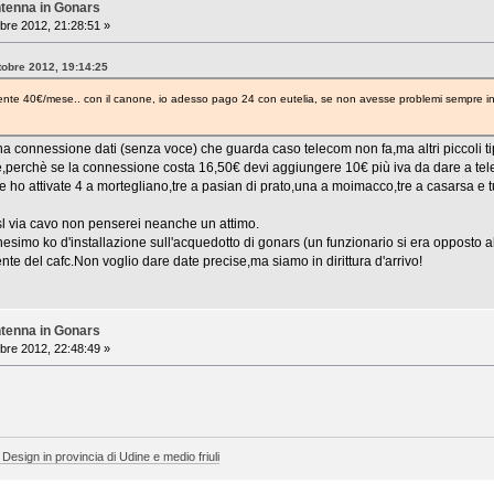
ntenna in Gonars
bre 2012, 21:28:51 »
tobre 2012, 19:14:25
mente 40€/mese.. con il canone, io adesso pago 24 con eutelia, se non avesse problemi sempre in
 una connessione dati (senza voce) che guarda caso telecom non fa,ma altri piccoli t
e,perchè se la connessione costa 16,50€ devi aggiungere 10€ più iva da dare a te
e ho attivate 4 a mortegliano,tre a pasian di prato,una a moimacco,tre a casarsa e tut
sl via cavo non penserei neanche un attimo.
nesimo ko d'installazione sull'acquedotto di gonars (un funzionario si era opposto all
nte del cafc.Non voglio dare date precise,ma siamo in dirittura d'arrivo!
ntenna in Gonars
bre 2012, 22:48:49 »
 Design in provincia di Udine e medio friuli