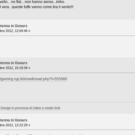
livello... no flat... non hanno senso...imho.
l vera.. queste fuffe vanno come tira il vento!!!
ntenna in Gonars
bre 2012, 12:04:46 »
ntenna in Gonars
bre 2012, 15:19:39 »
://gaming.ngi.it/showthread.php?t=555980
 Design in provincia di Udine e medio friuli
ntenna in Gonars
bre 2012, 12:22:29 »