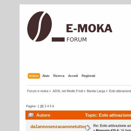
Indice
Aiuto
Ricerca
Accedi
Registrati
Forum e-moka
»
ADSL nel Medio Friuli
»
Banda Larga
»
Eolo attivazion
Pagine:
1
[
2
]
3
4
5
6
Autore
Topic: Eolo attivazion
Re: Eolo attivazione a
da1annosenzacanonetuttook
«
Risposta #15 il:
19 Sett