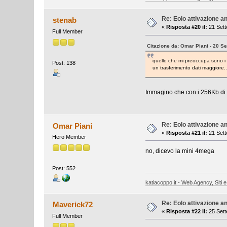
Re: Eolo attivazione a
stenab
«
Risposta #20 il:
21 Sett
Full Member
Citazione da: Omar Piani - 20 S
quello che mi preoccupa sono i 
Post: 138
un trasferimento dati maggiore..
Immagino che con i 256Kb di u
Re: Eolo attivazione a
Omar Piani
«
Risposta #21 il:
21 Sett
Hero Member
no, dicevo la mini 4mega
Post: 552
katiacoppo.it - Web Agency, Siti e
Re: Eolo attivazione a
Maverick72
«
Risposta #22 il:
25 Sett
Full Member