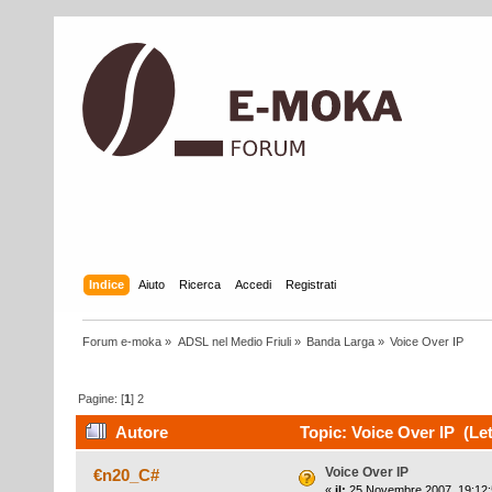
Indice
Aiuto
Ricerca
Accedi
Registrati
Forum e-moka
»
ADSL nel Medio Friuli
»
Banda Larga
»
Voice Over IP
Pagine: [
1
]
2
Autore
Topic: Voice Over IP (Let
Voice Over IP
€n20_C#
«
il:
25 Novembre 2007, 19:12: