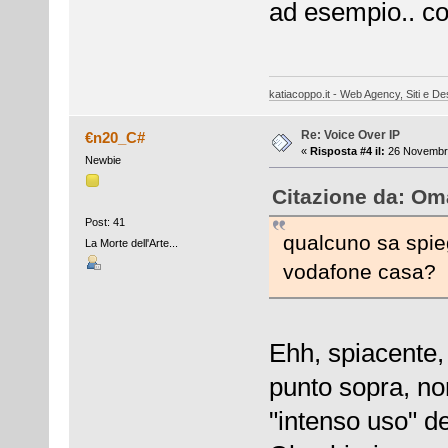
ad esempio.. co
katiacoppo.it - Web Agency, Siti e Des
Re: Voice Over IP
€n20_C#
«
Risposta #4 il:
26 Novembre
Newbie
Citazione da: Om
Post: 41
qualcuno sa spie
La Morte dell'Arte...
vodafone casa?
Ehh, spiacente,
punto sopra, non
"intenso uso" de