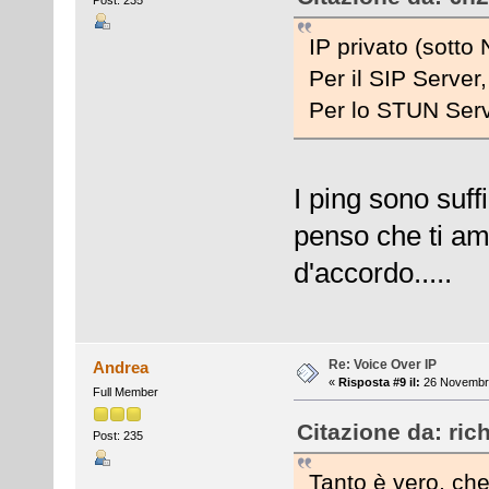
Post: 235
IP privato (sotto 
Per il SIP Server
Per lo STUN Serv
I ping sono suff
penso che ti am
d'accordo.....
Re: Voice Over IP
Andrea
«
Risposta #9 il:
26 Novembre
Full Member
Citazione da: ric
Post: 235
Tanto è vero, che 