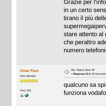
Grazie per l'inf
in un certo sens
tirano il più del
supermegaiperv
stare attento a
che peraltro ad
numero telefonic
Re: Voice Over IP
Omar Piani
«
Risposta #3 il:
26 Novembre
Hero Member
qualcuno sa sp
Post: 552
funziona vodaf