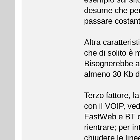
desume che per 
passare costant
Altra caratteri
che di solito è
Bisognerebbe av
almeno 30 Kb 
Terzo fattore, l
con il VOIP, ved
FastWeb e BT c
rientrare; per in
chiudere le line