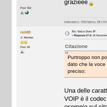
grazieee
Post: 552
katiacoppo.it - Web Agency, Siti e Des
Re: Voice Over IP
rich93
«
Risposta #7 il:
26 Novembre
Jr. Member
Citazione
Post: 58
Purtroppo non po
dato che la voce 
preciso:
Una delle caratt
VOIP è il codec 
esempio sul sito