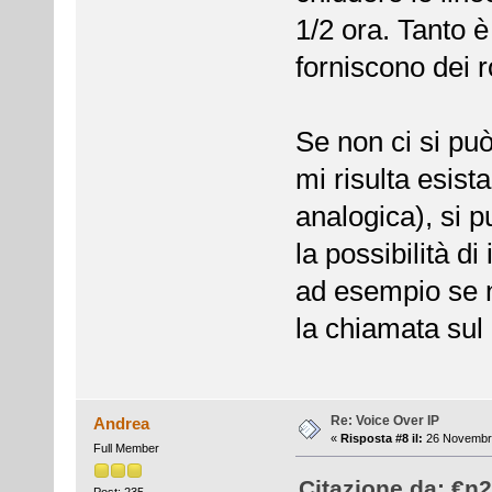
1/2 ora. Tanto è 
forniscono dei 
Se non ci si pu
mi risulta esist
analogica), si p
la possibilità d
ad esempio se n
la chiamata sul 
Re: Voice Over IP
Andrea
«
Risposta #8 il:
26 Novembre
Full Member
Citazione da: €n