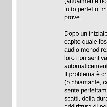
(attualmente n
tutto perfetto, 
prove.
Dopo un inizial
capito quale fos
audio monodirez
loro non sentiva
automaticamente
Il problema è ch
(o chiamante, c
sente perfettam
scatti, della du
addirittura di p