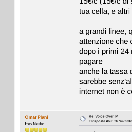
15€/c (15€/c di 
tua cella, e altr
a grandi linee, q
attenzione che 
dopo i primi 24
pagare
anche la tassa 
sarebbe senz'alt
internet non è 
Re: Voice Over IP
Omar Piani
«
Risposta #6 il:
26 Novembre
Hero Member