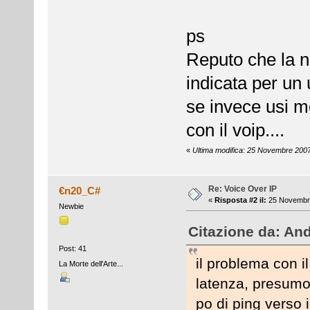
ps
Reputo che la n
indicata per un
se invece usi mo
con il voip....
«
Ultima modifica: 25 Novembre 2007
Re: Voice Over IP
€n20_C#
«
Risposta #2 il:
25 Novembre
Newbie
Citazione da: An
Post: 41
il problema con i
La Morte dell'Arte...
latenza, presumo 
po di ping verso i