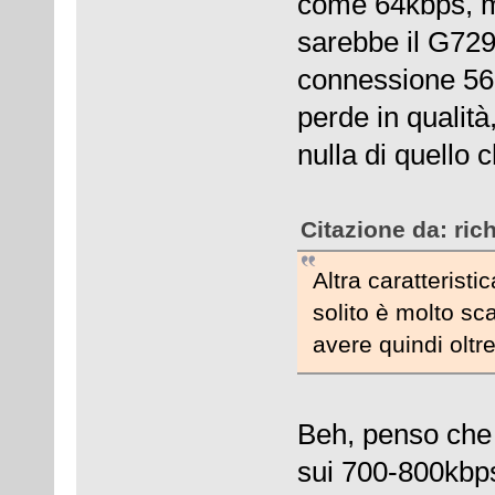
come 64kbps, ma
sarebbe il G729,
connessione 56k
perde in qualit
nulla di quello c
Citazione da: ric
Altra caratterist
solito è molto s
avere quindi olt
Beh, penso che 
sui 700-800kbp