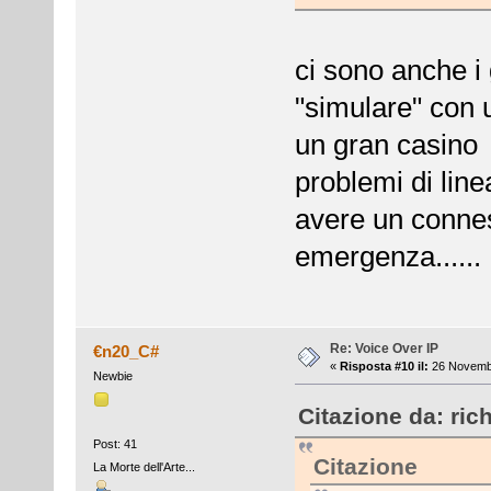
ci sono anche 
"simulare" con u
un gran casino e
problemi di line
avere un connes
emergenza......
Re: Voice Over IP
€n20_C#
«
Risposta #10 il:
26 Novembr
Newbie
Citazione da: ric
Post: 41
Citazione
La Morte dell'Arte...