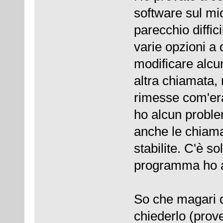
software sul mi
parecchio diffic
varie opzioni a
modificare alcu
altra chiamata, m
rimesse com'era
ho alcun proble
anche le chiama
stabilite. C'è s
programma ho ag
So che magari q
chiederlo (prov