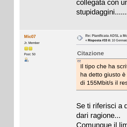
collegata con u
stupidaggini......
Re: Pianificata ADSL a Mo
Mic07
«
Risposta #33 il:
10 Gennaio
Jr. Member
Citazione
Post: 50
Il tipo che ha scr
ha detto giusto è
di 155Mbit/s il re
Se ti riferisci a
dari ragione...
Comunque il lim