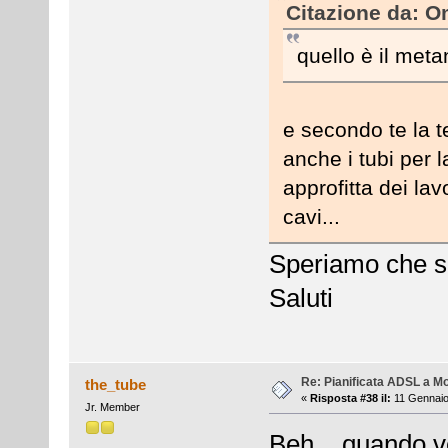
Citazione da: O
quello è il metano
e secondo te la t
anche i tubi per l
approfitta dei lavo
cavi...
Speriamo che si
Saluti
Re: Pianificata ADSL a Mo
the_tube
«
Risposta #38 il:
11 Gennaio
Jr. Member
Beh... quando ve