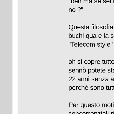
"beh ma se sei 
no ?"
Questa filosofia
buchi qua e là 
"Telecom style" 
oh si copre tutt
sennò potete st
22 anni senza a
perchè sono tutt
Per questo moti
concorrenziali r