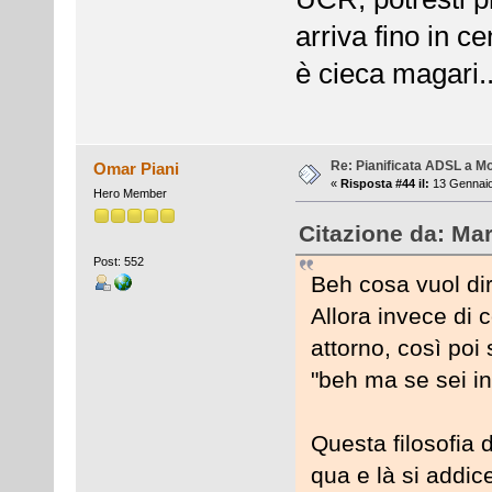
arriva fino in ce
è cieca magari..
Re: Pianificata ADSL a Mo
Omar Piani
«
Risposta #44 il:
13 Gennaio
Hero Member
Citazione da: Ma
Post: 552
Beh cosa vuol di
Allora invece di 
attorno, così poi 
"beh ma se sei in
Questa filosofia 
qua e là si addic