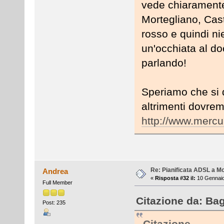
vede chiaramente
Mortegliano, Cas
rosso e quindi ni
un'occhiata al d
parlando!
Speriamo che si d
altrimenti dovrem
http://www.mercur
Re: Pianificata ADSL a Mo
Andrea
«
Risposta #32 il:
10 Gennaio
Full Member
Citazione da: Ba
Post: 235
Citazione