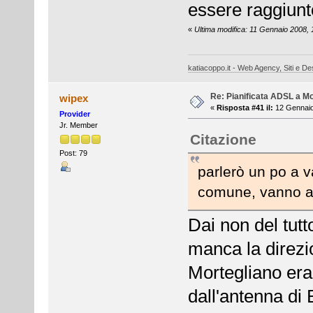
essere raggiunt
«
Ultima modifica: 11 Gennaio 2008,
katiacoppo.it - Web Agency, Siti e Des
Re: Pianificata ADSL a Mo
wipex
«
Risposta #41 il:
12 Gennaio
Provider
Jr. Member
Citazione
Post: 79
parlerò un po a v
comune, vanno a
Dai non del tut
manca la direzi
Mortegliano era 
dall'antenna di