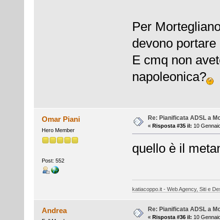
Per Mortegliano
devono portare la
E cmq non avete 
napoleonica?
Re: Pianificata ADSL a Mo
Omar Piani
«
Risposta #35 il:
10 Gennaio
Hero Member
quello è il metano
Post: 552
katiacoppo.it - Web Agency, Siti e Des
Re: Pianificata ADSL a Mo
Andrea
«
Risposta #36 il:
10 Gennaio