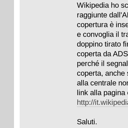
Wikipedia ho sc
raggiunte dall'
copertura è inse
e convoglia il tr
doppino tirato fi
coperta da ADSL
perché il segnal
coperta, anche 
alla centrale non
link alla pagina
http://it.wikipe
Saluti.