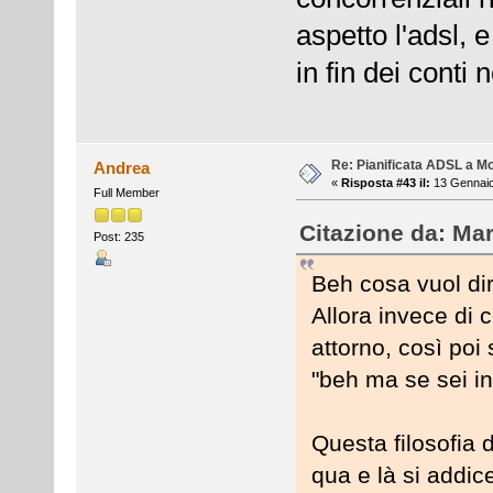
aspetto l'adsl, 
in fin dei conti n
Re: Pianificata ADSL a Mo
Andrea
«
Risposta #43 il:
13 Gennaio
Full Member
Citazione da: Ma
Post: 235
Beh cosa vuol di
Allora invece di 
attorno, così poi 
"beh ma se sei in
Questa filosofia 
qua e là si addic