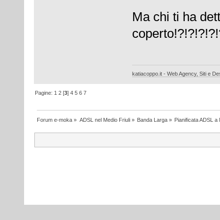
Ma chi ti ha det
coperto!?!?!?!?!
katiacoppo.it - Web Agency, Siti e Des
Pagine:
1
2
[
3
]
4
5
6
7
Forum e-moka
»
ADSL nel Medio Friuli
»
Banda Larga
»
Pianificata ADSL a 