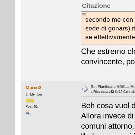
Citazione
secondo me con un
sede di gonars) r
se effettivamente
Che estremo che
convincente, po
Re: Pianificata ADSL a Mo
Marco3
«
Risposta #42 il:
12 Gennaio
Jr. Member
Beh cosa vuol d
Post: 51
Allora invece di
comuni attorno, 