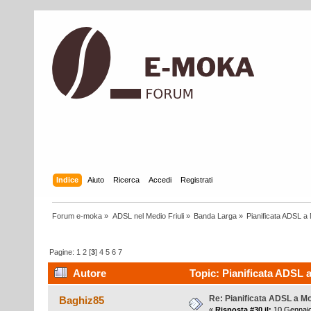
Indice
Aiuto
Ricerca
Accedi
Registrati
Forum e-moka
»
ADSL nel Medio Friuli
»
Banda Larga
»
Pianificata ADSL a 
Pagine:
1
2
[
3
]
4
5
6
7
Autore
Topic: Pianificata ADSL a
Re: Pianificata ADSL a Mo
Baghiz85
«
Risposta #30 il:
10 Gennaio