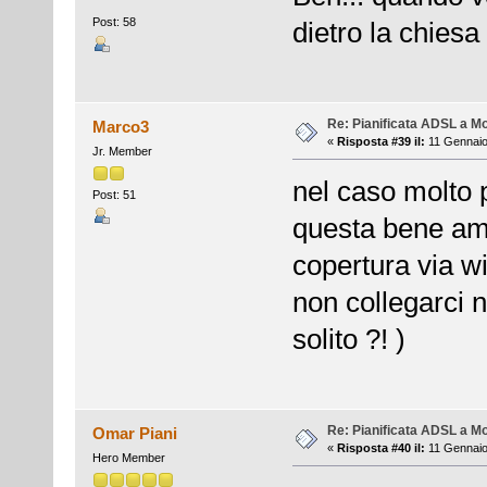
Post: 58
dietro la chiesa
Re: Pianificata ADSL a Mo
Marco3
«
Risposta #39 il:
11 Gennaio
Jr. Member
nel caso molto
Post: 51
questa bene ama
copertura via wi
non collegarci n
solito ?! )
Re: Pianificata ADSL a Mo
Omar Piani
«
Risposta #40 il:
11 Gennaio
Hero Member