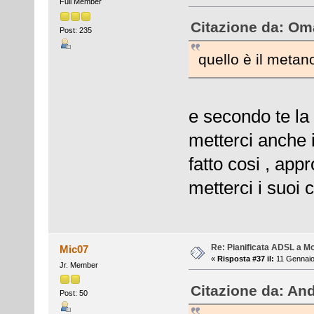
Full Member
Citazione da: Oma
Post: 235
quello è il metanod
e secondo te la
metterci anche i
fatto cosi , appr
metterci i suoi c
Re: Pianificata ADSL a Mo
Mic07
«
Risposta #37 il:
11 Gennaio
Jr. Member
Citazione da: And
Post: 50