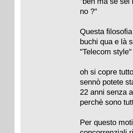
"beh ma se sei 
no ?"
Questa filosofia
buchi qua e là 
"Telecom style" 
oh si copre tutt
sennò potete st
22 anni senza a
perchè sono tutt
Per questo moti
concorrenziali r