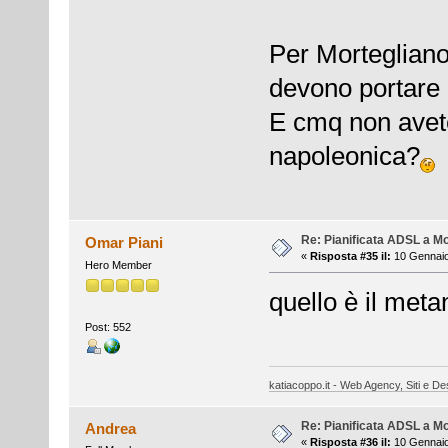
Per Mortegliano
devono portare la
E cmq non avete 
napoleonica?
Re: Pianificata ADSL a Mo
Omar Piani
«
Risposta #35 il:
10 Gennaio
Hero Member
quello è il metano
Post: 552
katiacoppo.it - Web Agency, Siti e Des
Re: Pianificata ADSL a Mo
Andrea
«
Risposta #36 il:
10 Gennaio