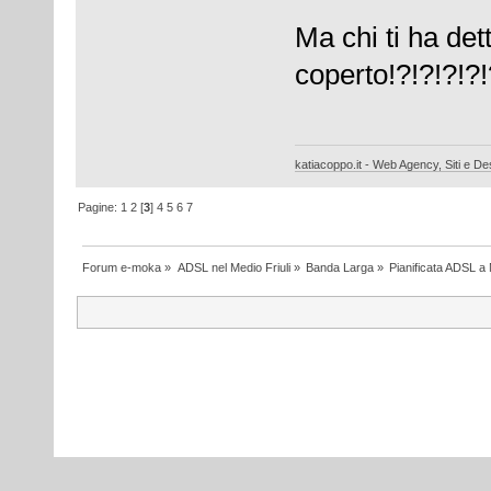
Ma chi ti ha det
coperto!?!?!?!?!
katiacoppo.it - Web Agency, Siti e Des
Pagine:
1
2
[
3
]
4
5
6
7
Forum e-moka
»
ADSL nel Medio Friuli
»
Banda Larga
»
Pianificata ADSL a 