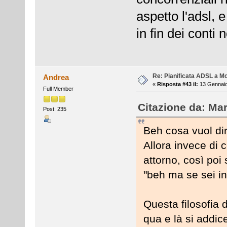
aspetto l'adsl, 
in fin dei conti n
Re: Pianificata ADSL a Mo
Andrea
«
Risposta #43 il:
13 Gennaio
Full Member
Citazione da: Ma
Post: 235
Beh cosa vuol di
Allora invece di 
attorno, così poi 
"beh ma se sei in
Questa filosofia 
qua e là si addic