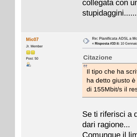
collegata con u
stupidaggini......
Re: Pianificata ADSL a Mo
Mic07
«
Risposta #33 il:
10 Gennaio
Jr. Member
Citazione
Post: 50
Il tipo che ha scr
ha detto giusto è
di 155Mbit/s il re
Se ti riferisci a
dari ragione...
Comunque il lim