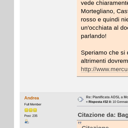
vede chiaramente
Mortegliano, Cas
rosso e quindi ni
un'occhiata al d
parlando!
Speriamo che si d
altrimenti dovrem
http://www.mercur
Re: Pianificata ADSL a Mo
Andrea
«
Risposta #32 il:
10 Gennaio
Full Member
Citazione da: Ba
Post: 235
Citazione