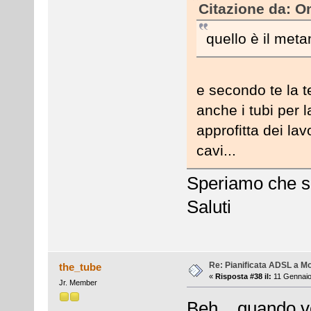
Citazione da: O
quello è il metano
e secondo te la t
anche i tubi per l
approfitta dei lavo
cavi...
Speriamo che si
Saluti
Re: Pianificata ADSL a Mo
the_tube
«
Risposta #38 il:
11 Gennaio
Jr. Member
Beh... quando ve