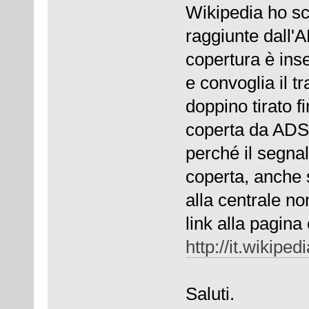
Wikipedia ho sc
raggiunte dall'
copertura è inse
e convoglia il tr
doppino tirato fi
coperta da ADSL
perché il segnal
coperta, anche 
alla centrale non
link alla pagina
http://it.wikipe
Saluti.