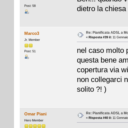
Post: 58
dietro la chiesa
Re: Pianificata ADSL a Mo
Marco3
«
Risposta #39 il:
11 Gennaio
Jr. Member
nel caso molto
Post: 51
questa bene ama
copertura via wi
non collegarci n
solito ?! )
Re: Pianificata ADSL a Mo
Omar Piani
«
Risposta #40 il:
11 Gennaio
Hero Member