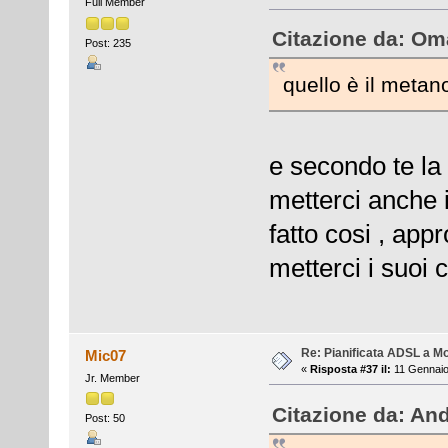
Full Member
Citazione da: Oma
Post: 235
quello è il metanod
e secondo te la
metterci anche i
fatto cosi , appr
metterci i suoi c
Re: Pianificata ADSL a Mo
Mic07
«
Risposta #37 il:
11 Gennaio
Jr. Member
Citazione da: And
Post: 50