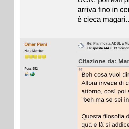
arriva fino in ce
è cieca magari..
Re: Pianificata ADSL a Mo
Omar Piani
«
Risposta #44 il:
13 Gennaio
Hero Member
Citazione da: Ma
Post: 552
Beh cosa vuol di
Allora invece di 
attorno, così poi 
"beh ma se sei in
Questa filosofia 
qua e là si addic