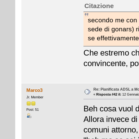
Citazione
secondo me con un
sede di gonars) r
se effettivamente
Che estremo che
convincente, po
Re: Pianificata ADSL a Mo
Marco3
«
Risposta #42 il:
12 Gennaio
Jr. Member
Beh cosa vuol d
Post: 51
Allora invece di
comuni attorno, 