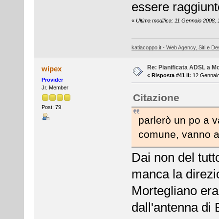
essere raggiunt
«
Ultima modifica: 11 Gennaio 2008,
katiacoppo.it - Web Agency, Siti e Des
Re: Pianificata ADSL a Mo
wipex
«
Risposta #41 il:
12 Gennaio
Provider
Jr. Member
Citazione
Post: 79
parlerò un po a v
comune, vanno a
Dai non del tut
manca la direzi
Mortegliano era 
dall'antenna di