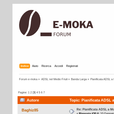
Indice
Aiuto
Ricerca
Accedi
Registrati
Forum e-moka
»
ADSL nel Medio Friuli
»
Banda Larga
»
Pianificata ADSL a 
Pagine:
1
2
[
3
]
4
5
6
7
Autore
Topic: Pianificata ADSL a
Re: Pianificata ADSL a Mo
Baghiz85
«
Risposta #30 il:
10 Gennaio