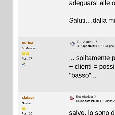
adeguarsi alle o
Saluti....dalla 
Re: AjarNet ?
norica
«
Risposta #10 il:
11 Giugno 
Jr. Member
... solitamente p
Post: 77
+ clienti = possi
"basso"...
Re: AjarNet ?
skdave
«
Risposta #11 il:
17 Giugno 2
Newbie
salve, io sono d
Post: 20