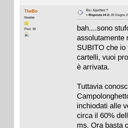
Re: AjarNet ?
TheBo
«
Risposta #4 il:
05 Giugno 2
Newbie
bah....sono stuf
Post: 38
assolutamente n
SUBITO che io 
cartelli, vuoi p
è arrivata.
Tuttavia conos
Campolonghetto
inchiodati alle 
circa il 60% del
ms. Ora basta ci