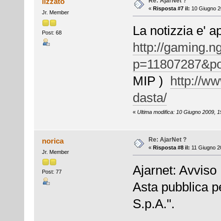
Re: AjarNet ?
lizzato
«
Risposta #7 il:
10 Giugno 2
Jr. Member
La notizzia e' 
Post: 68
http://gaming.n
p=11807287&po
MIP )
http://ww
dasta/
«
Ultima modifica: 10 Giugno 2009, 19
Re: AjarNet ?
norica
«
Risposta #8 il:
11 Giugno 20
Jr. Member
Ajarnet: Avviso
Post: 77
Asta pubblica pe
S.p.A.".