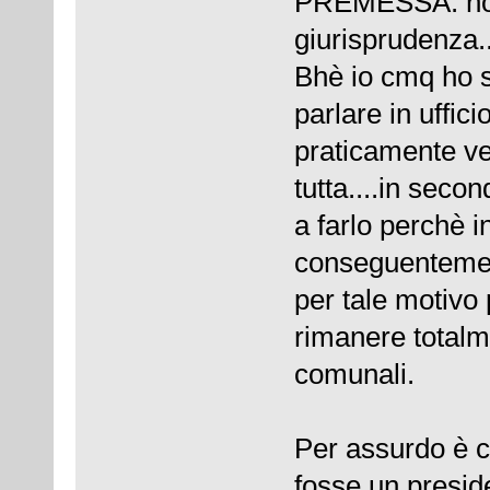
PREMESSA: non
giurisprudenza..
Bhè io cmq ho s
parlare in uffic
praticamente ve
tutta....in seco
a farlo perchè i
conseguentement
per tale motivo
rimanere totalm
comunali.
Per assurdo è c
fosse un presid