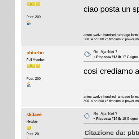
ciao posta un s
Post: 200
antec twelve hundred rampage formul
300 4 hd 500 xfi titanium lc power m
Re: AjarNet ?
pbturbo
«
Risposta #13 il:
17 Giugno 
Full Member
cosi crediamo a
Post: 200
antec twelve hundred rampage formul
300 4 hd 500 xfi titanium lc power m
Re: AjarNet ?
skdave
«
Risposta #14 il:
18 Giugno 
Newbie
Citazione da: pbt
Post: 20