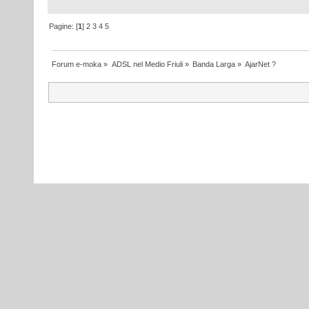
Pagine: [
1
]
2
3
4
5
Forum e-moka
»
ADSL nel Medio Friuli
»
Banda Larga
»
AjarNet ?