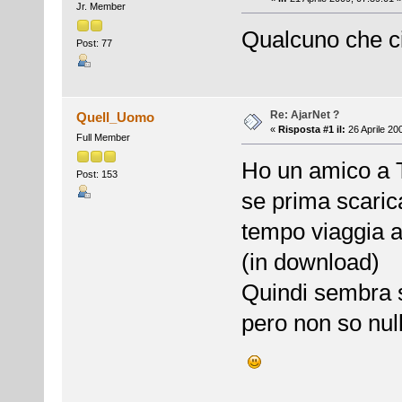
Jr. Member
Qualcuno che ci 
Post: 77
Re: AjarNet ?
Quell_Uomo
«
Risposta #1 il:
26 Aprile 20
Full Member
Ho un amico a T
Post: 153
se prima scaric
tempo viaggia a
(in download)
Quindi sembra si
pero non so null