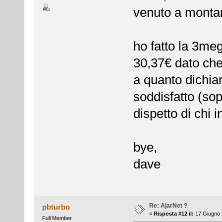
venuto a montar
ho fatto la 3me
30,37€ dato che 
a quanto dichia
soddisfatto (so
dispetto di chi i
bye,
dave
Re: AjarNet ?
pbturbo
«
Risposta #12 il:
17 Giugno 
Full Member