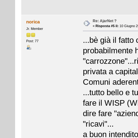
Re: AjarNet ?
norica
«
Risposta #5 il:
10 Giugno 2
Jr. Member
...bè già il fat
Post: 77
probabilmente h
"carrozzone"...
privata a capital
Comuni aderent
...tutto bello e
fare il WISP (Wi
dire fare "aziend
"ricavi"...
a buon intendit