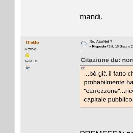
mandi.
Re: AjarNet ?
TheBo
«
Risposta #6 il:
10 Giugno 2
Newbie
Citazione da: nor
Post: 38
...bè già il fatt
probabilmente han
"carrozzone"...ri
capitale pubblico.