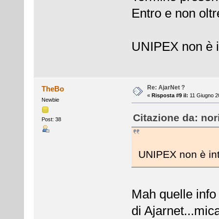
Entro e non oltr
UNIPEX non è i
Re: AjarNet ?
TheBo
«
Risposta #9 il:
11 Giugno 20
Newbie
Citazione da: nor
Post: 38
UNIPEX non è int
Mah quelle info
di Ajarnet...mic