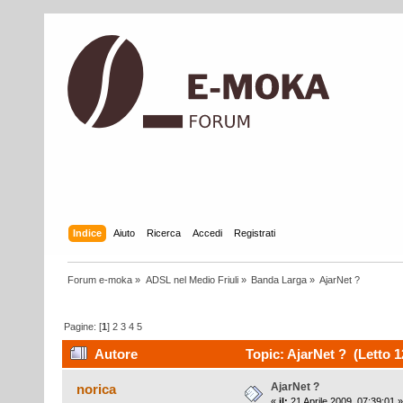
Indice
Aiuto
Ricerca
Accedi
Registrati
Forum e-moka
»
ADSL nel Medio Friuli
»
Banda Larga
»
AjarNet ?
Pagine: [
1
]
2
3
4
5
Autore
Topic: AjarNet ? (Letto 1
AjarNet ?
norica
«
il:
21 Aprile 2009, 07:39:01 »