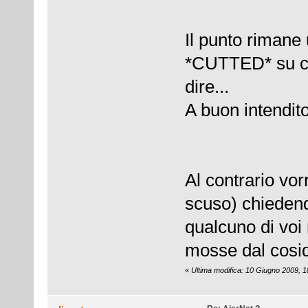
Il punto rimane u
*CUTTED* su co
dire...
A buon intenditor
Al contrario vor
scuso) chiedend
qualcuno di voi
mosse dal cosid
«
Ultima modifica: 10 Giugno 2009, 